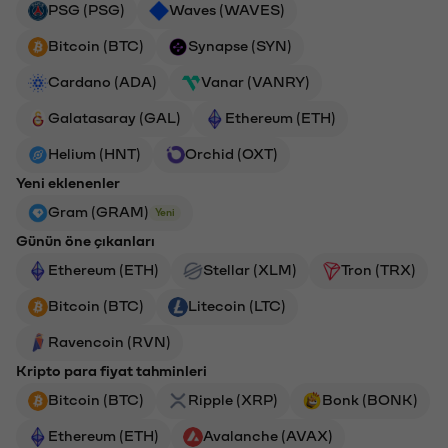
PSG (PSG)
Waves (WAVES)
Bitcoin (BTC)
Synapse (SYN)
Cardano (ADA)
Vanar (VANRY)
Galatasaray (GAL)
Ethereum (ETH)
Helium (HNT)
Orchid (OXT)
Yeni eklenenler
Gram (GRAM)
Yeni
Günün öne çıkanları
Ethereum (ETH)
Stellar (XLM)
Tron (TRX)
Bitcoin (BTC)
Litecoin (LTC)
Ravencoin (RVN)
Kripto para fiyat tahminleri
Bitcoin (BTC)
Ripple (XRP)
Bonk (BONK)
Ethereum (ETH)
Avalanche (AVAX)