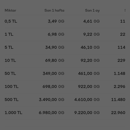
Miktar
Son 1 hafta
Son 1 ay
So
0,5 TL
3,49
0G
4,61
0G
11,
1 TL
6,98
0G
9,22
0G
22,
5 TL
34,90
0G
46,10
0G
114,
10 TL
69,80
0G
92,20
0G
229,
50 TL
349,00
0G
461,00
0G
1.148,
100 TL
698,00
0G
922,00
0G
2.296,
500 TL
3.490,00
0G
4.610,00
0G
11.480,
1.000 TL
6.980,00
0G
9.220,00
0G
22.960,