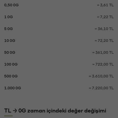
0,50 0G
= 3,61 TL
1 0G
= 7,22 TL
5 0G
= 36,10 TL
10 0G
= 72,20 TL
50 0G
= 361,00 TL
100 0G
= 722,00 TL
500 0G
= 3.610,00 TL
1.000 0G
= 7.220,00 TL
TL → 0G zaman içindeki değer değişimi