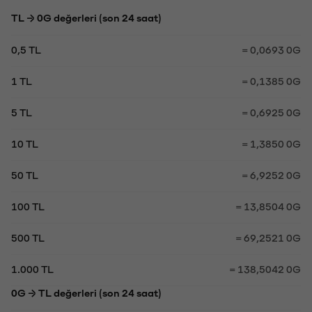
TL → 0G değerleri (son 24 saat)
0,5 TL
= 0,0693 0G
1 TL
= 0,1385 0G
5 TL
= 0,6925 0G
10 TL
= 1,3850 0G
50 TL
= 6,9252 0G
100 TL
= 13,8504 0G
500 TL
= 69,2521 0G
1.000 TL
= 138,5042 0G
0G → TL değerleri (son 24 saat)