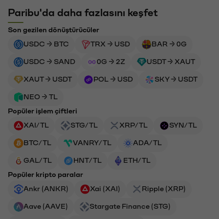
Paribu'da daha fazlasını keşfet
Son gezilen dönüştürücüler
USDC → BTC
TRX → USD
BAR → 0G
USDC → SAND
0G → 2Z
USDT → XAUT
XAUT → USDT
POL → USD
SKY → USDT
NEO → TL
Popüler işlem çiftleri
XAI/TL
STG/TL
XRP/TL
SYN/TL
BTC/TL
VANRY/TL
ADA/TL
GAL/TL
HNT/TL
ETH/TL
Popüler kripto paralar
Ankr (ANKR)
Xai (XAI)
Ripple (XRP)
Aave (AAVE)
Stargate Finance (STG)