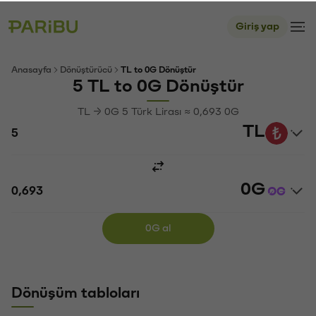
Giriş yap
Anasayfa
Dönüştürücü
TL to 0G Dönüştür
5 TL to 0G Dönüştür
TL → 0G 5 Türk Lirası ≈ 0,693 0G
TL
0G
0G al
Dönüşüm tabloları