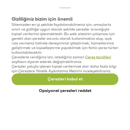
Gizliliğiniz bizim için önemli
Sitemizden en iyi şekilde faydalanabilmeniz için, amaçlarla
sınırlı ve gizliliğe uygun olacak şekilde çerezler aracılığıyla
kişisel verileriniz işlenmektedir. Bu web sitesinin çalışması için
gerekli olan çerezler zorunlu olarak kullanılmakta olup, açık
rıza vermeniz halinde deneyiminizi iyileştirmek, hizmetlerimizi
geliştirmek ve kişiselleştirme yapabilmek için farklı çerez türleri
kullanılabilecektir.
Çerezlerle verdiğiniz izni, istediğiniz zaman
Çerez tercihleri
sayfasını ziyaret ederek değiştirebilirsiniz.
Çerezler yoluyla işlenen kişisel verilerinize dair daha fazla bilgi
için Çerezlere Yönelik Aydınlatma Metni'ni inceleyebilirsiniz.
Çerezleri kabul et
Opsiyonel çerezleri reddet
Paribu’yu keşfet