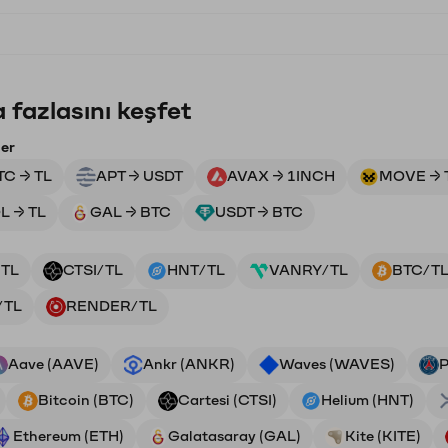
 fazlasını keşfet
ler
TC → TL
APT → USDT
AVAX → 1INCH
MOVE → 
L → TL
GAL → BTC
USDT → BTC
TL
CTSI/TL
HNT/TL
VANRY/TL
BTC/T
/TL
RENDER/TL
Aave (AAVE)
Ankr (ANKR)
Waves (WAVES)
P
Bitcoin (BTC)
Cartesi (CTSI)
Helium (HNT)
Ethereum (ETH)
Galatasaray (GAL)
Kite (KITE)