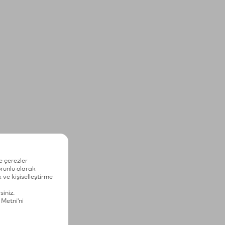
e çerezler
zorunlu olarak
 ve kişiselleştirme
siniz.
 Metni'ni