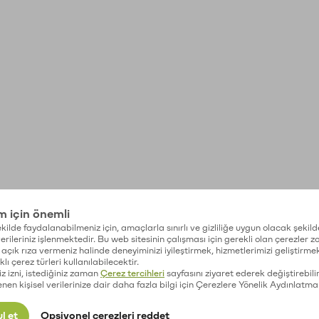
im için önemli
kilde faydalanabilmeniz için, amaçlarla sınırlı ve gizliliğe uygun olacak şekild
 verileriniz işlenmektedir. Bu web sitesinin çalışması için gerekli olan çerezler 
açık rıza vermeniz halinde deneyiminizi iyileştirmek, hizmetlerimizi geliştirmek
lı çerez türleri kullanılabilecektir.
iz izni, istediğiniz zaman
Çerez tercihleri
sayfasını ziyaret ederek değiştirebilir
enen kişisel verilerinize dair daha fazla bilgi için Çerezlere Yönelik Aydınlatma
l et
Opsiyonel çerezleri reddet