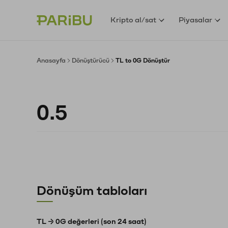
Kripto al/sat
Piyasalar
Anasayfa
Dönüştürücü
TL to 0G Dönüştür
Dönüşüm tabloları
TL → 0G değerleri (son 24 saat)