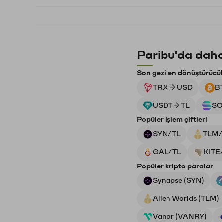
Paribu'da daha
Son gezilen dönüştürücü
TRX → USD
B
USDT → TL
SO
Popüler işlem çiftleri
SYN/TL
TLM/
GAL/TL
KITE
Popüler kripto paralar
Synapse (SYN)
Alien Worlds (TLM)
Vanar (VANRY)