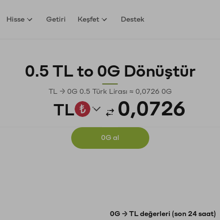
Hisse
Getiri
Keşfet
Destek
0.5 TL to 0G Dönüştür
TL → 0G 0.5 Türk Lirası ≈ 0,0726 0G
TL
0G al
0G → TL değerleri (son 24 saat)