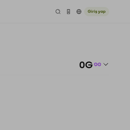
Giriş yap
0G