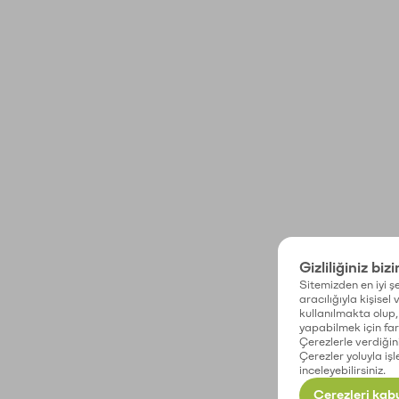
Gizliliğiniz biz
Sitemizden en iyi şe
aracılığıyla kişisel
kullanılmakta olup, 
yapabilmek için fark
Çerezlerle verdiğin
Çerezler yoluyla işl
inceleyebilirsiniz.
Çerezleri kabu