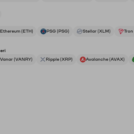
Ethereum (ETH)
PSG (PSG)
Stellar (XLM)
Tron
eri
Vanar (VANRY)
Ripple (XRP)
Avalanche (AVAX)