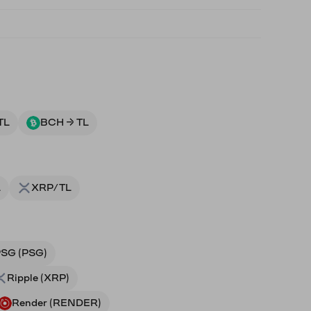
TL
BCH → TL
L
XRP/TL
SG (PSG)
Ripple (XRP)
Render (RENDER)