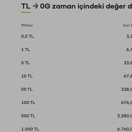
TL → 0G zaman içindeki değer d
Miktar
Son 
0,5 TL
3,
1 TL
6,
5 TL
33,
10 TL
67,
50 TL
338,
100 TL
676,
500 TL
3.380,
1.000 TL
6.760,