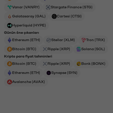
Vanar (VANRY)
Stargate Finance (STG)
Galatasaray (GAL)
Cartesi (CTSI)
Hyperliquid (HYPE)
Günün öne çıkanları
Ethereum (ETH)
Stellar (XLM)
Tron (TRX)
Bitcoin (BTC)
Ripple (XRP)
Solana (SOL)
Kripto para fiyat tahminleri
Bitcoin (BTC)
Ripple (XRP)
Bonk (BONK)
Ethereum (ETH)
Synapse (SYN)
Avalanche (AVAX)