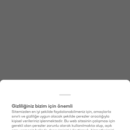
Gizliliğiniz bizim için önemli
Sitemizden en iyi şekilde faydalanabilmeniz için, amaçlarla
sınırlı ve gizliliğe uygun olacak şekilde çerezler aracılığıyla
kişisel verileriniz işlenmektedir. Bu web sitesinin çalışması için
gerekli olan çerezler zorunlu olarak kullanılmakta olup, açık
rıza vermeniz halinde deneyiminizi iyileştirmek, hizmetlerimizi