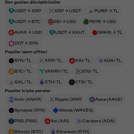
Son gezilen dönüştürücüler
USDT → XRP
XRP → USDT
PUMP → TL
USDT → BTC
SEI → USD
PEPE → USD
AVAX → USD
USDT → XAUT
SPAIN → TL
DOT → SYN
Popüler işlem çiftleri
SYN/TL
XRP/TL
XAI/TL
ADA/TL
BTC/TL
VANRY/TL
STG/TL
GAL/TL
ETH/TL
CTSI/TL
Popüler kripto paralar
Ankr (ANKR)
Ripple (XRP)
Aave (AAVE)
Synapse (SYN)
Waves (WAVES)
PSG (PSG)
Xai (XAI)
Cardano (ADA)
Bitcoin (BTC)
Ethereum (ETH)