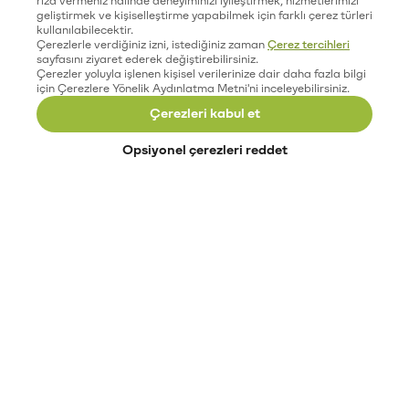
geliştirmek ve kişiselleştirme yapabilmek için farklı çerez türleri
kullanılabilecektir.
Çerezlerle verdiğiniz izni, istediğiniz zaman
Çerez tercihleri
sayfasını ziyaret ederek değiştirebilirsiniz.
Çerezler yoluyla işlenen kişisel verilerinize dair daha fazla bilgi
için Çerezlere Yönelik Aydınlatma Metni'ni inceleyebilirsiniz.
Çerezleri kabul et
Opsiyonel çerezleri reddet
Paribu’yu keşfet
Eğitimler
Etkinlikler
Açık pozisyonlar
Paribu sistem durumu
API dokümantasyonu
Paribu rehberi