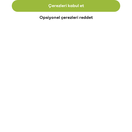
Çerezleri kabul et
Opsiyonel çerezleri reddet
Paribu’yu keşfet
Eğitimler
Etkinlikler
Açık pozisyonlar
Paribu sistem durumu
API dokümantasyonu
Paribu rehberi
Kripto varlık nasıl alınır?
Kripto varlık nedir?
Paribu para yatırma
Paribu para çekme