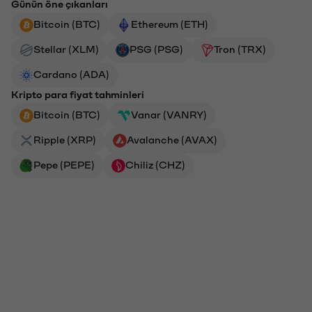
Günün öne çıkanları
Bitcoin (BTC)
Ethereum (ETH)
Stellar (XLM)
PSG (PSG)
Tron (TRX)
Cardano (ADA)
Kripto para fiyat tahminleri
Bitcoin (BTC)
Vanar (VANRY)
Ripple (XRP)
Avalanche (AVAX)
Pepe (PEPE)
Chiliz (CHZ)