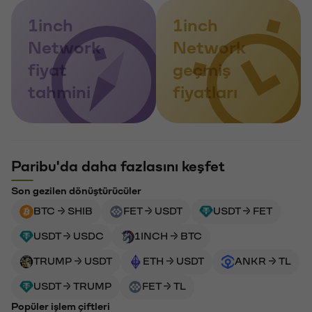
1inch
1inch
Network
Network
fiyat
geçmiş
tahmini
fiyatları
Paribu'da daha fazlasını keşfet
Son gezilen dönüştürücüler
BTC → SHIB
FET → USDT
USDT → FET
USDT → USDC
1INCH → BTC
TRUMP → USDT
ETH → USDT
ANKR → TL
USDT → TRUMP
FET → TL
Popüler işlem çiftleri