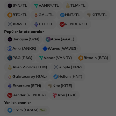
SYN/TL
VANRY/TL
TLM/TL
BTC/TL
GAL/TL
HNT/TL
KITE/TL
XRP/TL
ETH/TL
RENDER/TL
Popüler kripto paralar
Synapse (SYN)
Aave (AAVE)
Ankr (ANKR)
Waves (WAVES)
PSG (PSG)
Vanar (VANRY)
Bitcoin (BTC)
Alien Worlds (TLM)
Ripple (XRP)
Galatasaray (GAL)
Helium (HNT)
Ethereum (ETH)
Kite (KITE)
Render (RENDER)
Tron (TRX)
Yeni eklenenler
Gram (GRAM)
Yeni