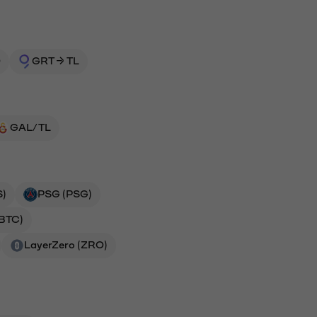
D
GRT → TL
GAL/TL
S)
PSG (PSG)
(BTC)
LayerZero (ZRO)