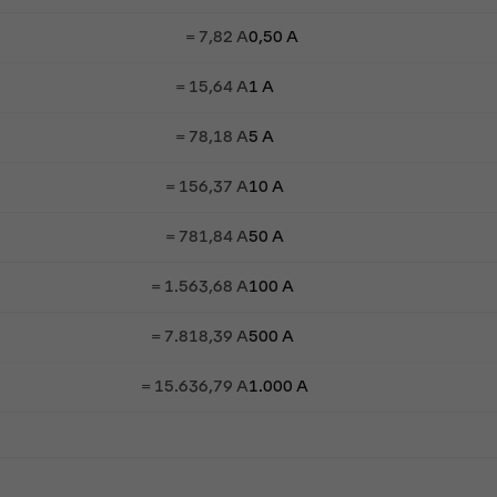
= 7,82 A
0,50 A
= 15,64 A
1 A
= 78,18 A
5 A
= 156,37 A
10 A
= 781,84 A
50 A
= 1.563,68 A
100 A
= 7.818,39 A
500 A
= 15.636,79 A
1.000 A