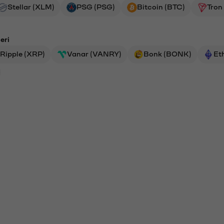
Stellar (XLM)
PSG (PSG)
Bitcoin (BTC)
Tron
eri
Ripple (XRP)
Vanar (VANRY)
Bonk (BONK)
Et