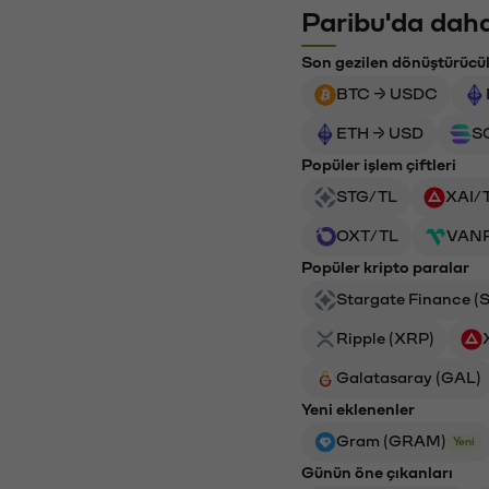
Paribu'da daha
Son gezilen dönüştürücü
BTC → USDC
ETH → USD
S
Popüler işlem çiftleri
STG/TL
XAI/
OXT/TL
VAN
Popüler kripto paralar
Stargate Finance (
Ripple (XRP)
Galatasaray (GAL)
Yeni eklenenler
Gram (GRAM)
Yeni
Günün öne çıkanları