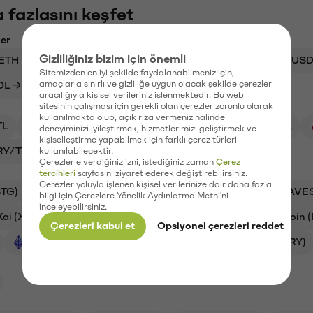
 fazlasını keşfet
ler
Gizliliğiniz bizim için önemli
ETH → USDT
USDT → TL
SENT → TL
TRX → US
Sitemizden en iyi şekilde faydalanabilmeniz için,
amaçlarla sınırlı ve gizliliğe uygun olacak şekilde çerezler
OL → TL
BTC → USD
USDC → TL
aracılığıyla kişisel verileriniz işlenmektedir. Bu web
sitesinin çalışması için gerekli olan çerezler zorunlu olarak
kullanılmakta olup, açık rıza vermeniz halinde
TL
XRP/TL
SYN/TL
HNT/TL
BTC/TL
deneyiminizi iyileştirmek, hizmetlerimizi geliştirmek ve
kişiselleştirme yapabilmek için farklı çerez türleri
RY/TL
ETH/TL
kullanılabilecektir.
Çerezlerle verdiğiniz izni, istediğiniz zaman
Çerez
tercihleri
sayfasını ziyaret ederek değiştirebilirsiniz.
Çerezler yoluyla işlenen kişisel verilerinize dair daha fazla
STG)
Aave (AAVE)
Ankr (ANKR)
Waves (WAVE
bilgi için Çerezlere Yönelik Aydınlatma Metni'ni
inceleyebilirsiniz.
Xai (XAI)
Synapse (SYN)
Helium (HNT)
Bitcoin 
Çerezleri kabul et
Opsiyonel çerezleri reddet
Ethereum (ETH)
Orchid (OXT)
Vanar (VANRY)