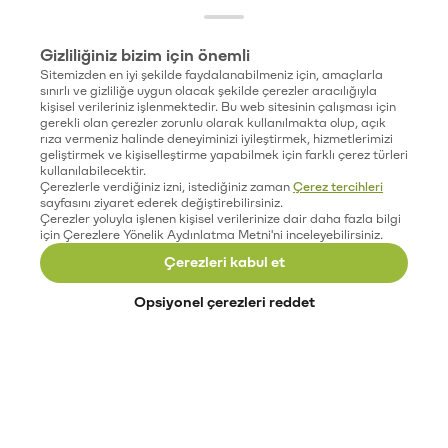
Gizliliğiniz bizim için önemli
Sitemizden en iyi şekilde faydalanabilmeniz için, amaçlarla
sınırlı ve gizliliğe uygun olacak şekilde çerezler aracılığıyla
kişisel verileriniz işlenmektedir. Bu web sitesinin çalışması için
gerekli olan çerezler zorunlu olarak kullanılmakta olup, açık
rıza vermeniz halinde deneyiminizi iyileştirmek, hizmetlerimizi
geliştirmek ve kişiselleştirme yapabilmek için farklı çerez türleri
kullanılabilecektir.
Çerezlerle verdiğiniz izni, istediğiniz zaman
Çerez tercihleri
sayfasını ziyaret ederek değiştirebilirsiniz.
Çerezler yoluyla işlenen kişisel verilerinize dair daha fazla bilgi
için Çerezlere Yönelik Aydınlatma Metni'ni inceleyebilirsiniz.
Çerezleri kabul et
Opsiyonel çerezleri reddet
Paribu’yu keşfet