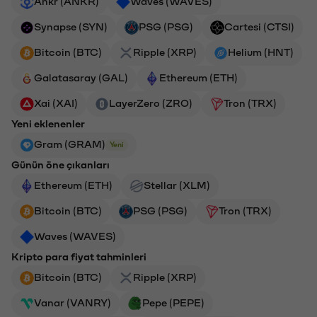
Ankr (ANKR)
Waves (WAVES)
Synapse (SYN)
PSG (PSG)
Cartesi (CTSI)
Bitcoin (BTC)
Ripple (XRP)
Helium (HNT)
Galatasaray (GAL)
Ethereum (ETH)
Xai (XAI)
LayerZero (ZRO)
Tron (TRX)
Yeni eklenenler
Gram (GRAM)
Yeni
Günün öne çıkanları
Ethereum (ETH)
Stellar (XLM)
Bitcoin (BTC)
PSG (PSG)
Tron (TRX)
Waves (WAVES)
Kripto para fiyat tahminleri
Bitcoin (BTC)
Ripple (XRP)
Vanar (VANRY)
Pepe (PEPE)