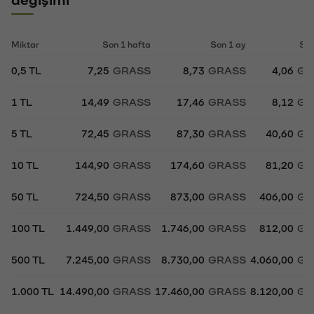
değişimi
Miktar
Son 1 hafta
Son 1 ay
Son
0,5 TL
7,25
GRASS
8,73
GRASS
4,06
GR
1 TL
14,49
GRASS
17,46
GRASS
8,12
GR
5 TL
72,45
GRASS
87,30
GRASS
40,60
GR
10 TL
144,90
GRASS
174,60
GRASS
81,20
GR
50 TL
724,50
GRASS
873,00
GRASS
406,00
GR
100 TL
1.449,00
GRASS
1.746,00
GRASS
812,00
GR
500 TL
7.245,00
GRASS
8.730,00
GRASS
4.060,00
GR
1.000 TL
14.490,00
GRASS
17.460,00
GRASS
8.120,00
GR