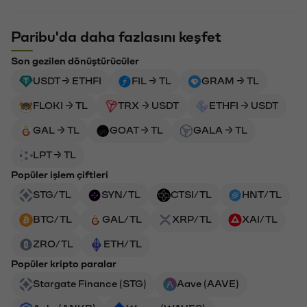
Paribu'da daha fazlasını keşfet
Son gezilen dönüştürücüler
USDT → ETHFI
FIL → TL
GRAM → TL
FLOKI → TL
TRX → USDT
ETHFI → USDT
GAL → TL
GOAT → TL
GALA → TL
LPT → TL
Popüler işlem çiftleri
STG/TL
SYN/TL
CTSI/TL
HNT/TL
BTC/TL
GAL/TL
XRP/TL
XAI/TL
ZRO/TL
ETH/TL
Popüler kripto paralar
Stargate Finance (STG)
Aave (AAVE)