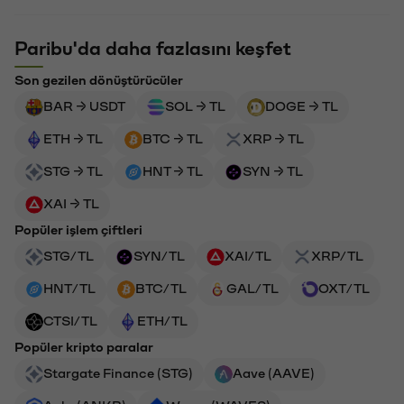
Paribu'da daha fazlasını keşfet
Son gezilen dönüştürücüler
BAR → USDT
SOL → TL
DOGE → TL
ETH → TL
BTC → TL
XRP → TL
STG → TL
HNT → TL
SYN → TL
XAI → TL
Popüler işlem çiftleri
STG/TL
SYN/TL
XAI/TL
XRP/TL
HNT/TL
BTC/TL
GAL/TL
OXT/TL
CTSI/TL
ETH/TL
Popüler kripto paralar
Stargate Finance (STG)
Aave (AAVE)