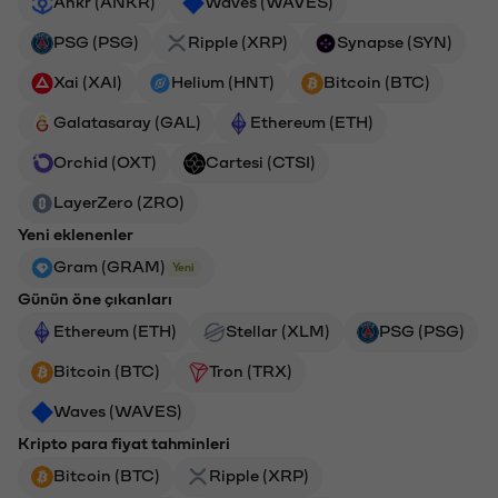
Ankr (ANKR)
Waves (WAVES)
PSG (PSG)
Ripple (XRP)
Synapse (SYN)
Xai (XAI)
Helium (HNT)
Bitcoin (BTC)
Galatasaray (GAL)
Ethereum (ETH)
Orchid (OXT)
Cartesi (CTSI)
LayerZero (ZRO)
Yeni eklenenler
Gram (GRAM)
Yeni
Günün öne çıkanları
Ethereum (ETH)
Stellar (XLM)
PSG (PSG)
Bitcoin (BTC)
Tron (TRX)
Waves (WAVES)
Kripto para fiyat tahminleri
Bitcoin (BTC)
Ripple (XRP)