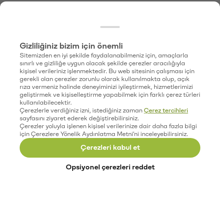
Gizliliğiniz bizim için önemli
Sitemizden en iyi şekilde faydalanabilmeniz için, amaçlarla
sınırlı ve gizliliğe uygun olacak şekilde çerezler aracılığıyla
kişisel verileriniz işlenmektedir. Bu web sitesinin çalışması için
gerekli olan çerezler zorunlu olarak kullanılmakta olup, açık
rıza vermeniz halinde deneyiminizi iyileştirmek, hizmetlerimizi
geliştirmek ve kişiselleştirme yapabilmek için farklı çerez türleri
kullanılabilecektir.
Çerezlerle verdiğiniz izni, istediğiniz zaman
Çerez tercihleri
sayfasını ziyaret ederek değiştirebilirsiniz.
Çerezler yoluyla işlenen kişisel verilerinize dair daha fazla bilgi
için Çerezlere Yönelik Aydınlatma Metni'ni inceleyebilirsiniz.
Çerezleri kabul et
Opsiyonel çerezleri reddet