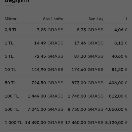
Miktar
Son 1 hafta
Son 1 ay
Son
0,5 TL
7,25
GRASS
8,73
GRASS
4,06
GR
1 TL
14,49
GRASS
17,46
GRASS
8,12
GR
5 TL
72,45
GRASS
87,30
GRASS
40,60
GR
10 TL
144,90
GRASS
174,60
GRASS
81,20
GR
50 TL
724,50
GRASS
873,00
GRASS
406,00
GR
100 TL
1.449,00
GRASS
1.746,00
GRASS
812,00
GR
500 TL
7.245,00
GRASS
8.730,00
GRASS
4.060,00
GR
1.000 TL
14.490,00
GRASS
17.460,00
GRASS
8.120,00
GR