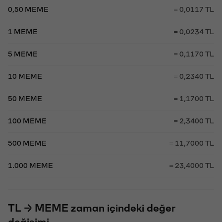
0,50 MEME
= 0,0117 TL
1 MEME
= 0,0234 TL
5 MEME
= 0,1170 TL
10 MEME
= 0,2340 TL
50 MEME
= 1,1700 TL
100 MEME
= 2,3400 TL
500 MEME
= 11,7000 TL
1.000 MEME
= 23,4000 TL
TL → MEME zaman içindeki değer
değişimi