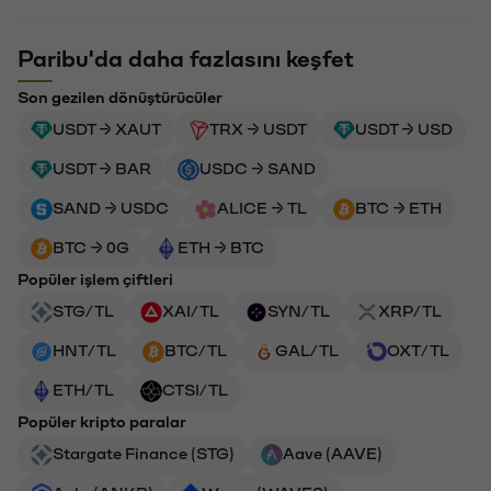
Paribu'da daha fazlasını keşfet
Son gezilen dönüştürücüler
USDT → XAUT
TRX → USDT
USDT → USD
USDT → BAR
USDC → SAND
SAND → USDC
ALICE → TL
BTC → ETH
BTC → 0G
ETH → BTC
Popüler işlem çiftleri
STG/TL
XAI/TL
SYN/TL
XRP/TL
HNT/TL
BTC/TL
GAL/TL
OXT/TL
ETH/TL
CTSI/TL
Popüler kripto paralar
Stargate Finance (STG)
Aave (AAVE)