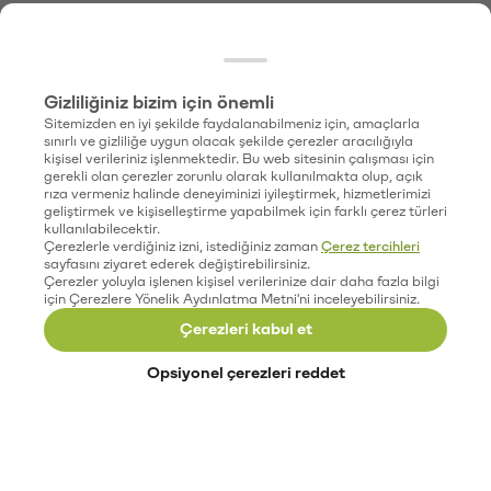
Gizliliğiniz bizim için önemli
Sitemizden en iyi şekilde faydalanabilmeniz için, amaçlarla
sınırlı ve gizliliğe uygun olacak şekilde çerezler aracılığıyla
kişisel verileriniz işlenmektedir. Bu web sitesinin çalışması için
gerekli olan çerezler zorunlu olarak kullanılmakta olup, açık
rıza vermeniz halinde deneyiminizi iyileştirmek, hizmetlerimizi
geliştirmek ve kişiselleştirme yapabilmek için farklı çerez türleri
kullanılabilecektir.
Çerezlerle verdiğiniz izni, istediğiniz zaman
Çerez tercihleri
sayfasını ziyaret ederek değiştirebilirsiniz.
Çerezler yoluyla işlenen kişisel verilerinize dair daha fazla bilgi
için Çerezlere Yönelik Aydınlatma Metni'ni inceleyebilirsiniz.
Çerezleri kabul et
Opsiyonel çerezleri reddet