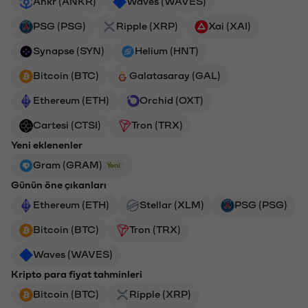
Ankr (ANKR)
Waves (WAVES)
PSG (PSG)
Ripple (XRP)
Xai (XAI)
Synapse (SYN)
Helium (HNT)
Bitcoin (BTC)
Galatasaray (GAL)
Ethereum (ETH)
Orchid (OXT)
Cartesi (CTSI)
Tron (TRX)
Yeni eklenenler
Gram (GRAM)
Yeni
Günün öne çıkanları
Ethereum (ETH)
Stellar (XLM)
PSG (PSG)
Bitcoin (BTC)
Tron (TRX)
Waves (WAVES)
Kripto para fiyat tahminleri
Bitcoin (BTC)
Ripple (XRP)