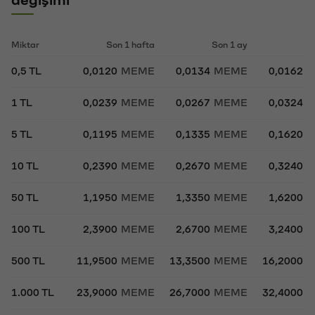
Miktar
Son 1 hafta
Son 1 ay
So
0,5 TL
0,0120
MEME
0,0134
MEME
0,0162
M
1 TL
0,0239
MEME
0,0267
MEME
0,0324
M
5 TL
0,1195
MEME
0,1335
MEME
0,1620
M
10 TL
0,2390
MEME
0,2670
MEME
0,3240
M
50 TL
1,1950
MEME
1,3350
MEME
1,6200
M
100 TL
2,3900
MEME
2,6700
MEME
3,2400
M
500 TL
11,9500
MEME
13,3500
MEME
16,2000
M
1.000 TL
23,9000
MEME
26,7000
MEME
32,4000
M