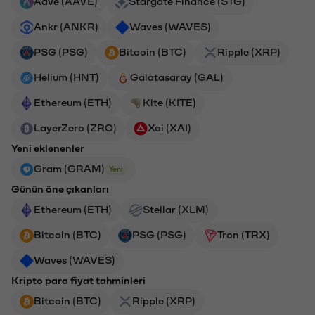
Aave (AAVE)
Stargate Finance (STG)
Ankr (ANKR)
Waves (WAVES)
PSG (PSG)
Bitcoin (BTC)
Ripple (XRP)
Helium (HNT)
Galatasaray (GAL)
Ethereum (ETH)
Kite (KITE)
LayerZero (ZRO)
Xai (XAI)
Yeni eklenenler
Gram (GRAM)
Yeni
Günün öne çıkanları
Ethereum (ETH)
Stellar (XLM)
Bitcoin (BTC)
PSG (PSG)
Tron (TRX)
Waves (WAVES)
Kripto para fiyat tahminleri
Bitcoin (BTC)
Ripple (XRP)