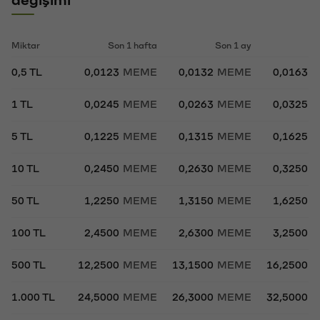
değişimi
Miktar
Son 1 hafta
Son 1 ay
So
0,5 TL
0,0123
MEME
0,0132
MEME
0,0163
M
1 TL
0,0245
MEME
0,0263
MEME
0,0325
M
5 TL
0,1225
MEME
0,1315
MEME
0,1625
M
10 TL
0,2450
MEME
0,2630
MEME
0,3250
M
50 TL
1,2250
MEME
1,3150
MEME
1,6250
M
100 TL
2,4500
MEME
2,6300
MEME
3,2500
M
500 TL
12,2500
MEME
13,1500
MEME
16,2500
M
1.000 TL
24,5000
MEME
26,3000
MEME
32,5000
M