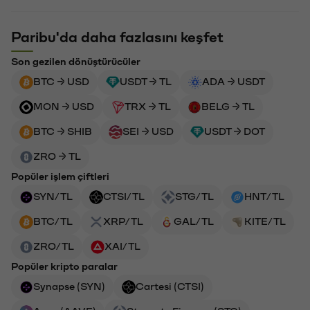
Paribu'da daha fazlasını keşfet
Son gezilen dönüştürücüler
BTC → USD
USDT → TL
ADA → USDT
MON → USD
TRX → TL
BELG → TL
BTC → SHIB
SEI → USD
USDT → DOT
ZRO → TL
Popüler işlem çiftleri
SYN/TL
CTSI/TL
STG/TL
HNT/TL
BTC/TL
XRP/TL
GAL/TL
KITE/TL
ZRO/TL
XAI/TL
Popüler kripto paralar
Synapse (SYN)
Cartesi (CTSI)