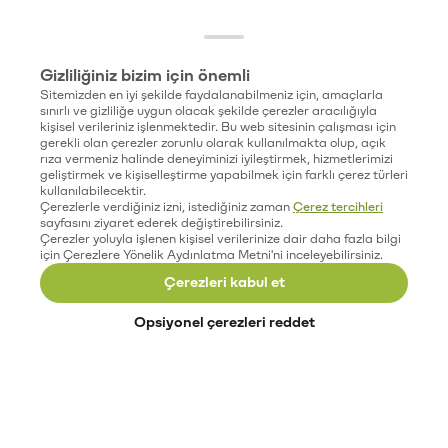
Gizliliğiniz bizim için önemli
Sitemizden en iyi şekilde faydalanabilmeniz için, amaçlarla
sınırlı ve gizliliğe uygun olacak şekilde çerezler aracılığıyla
kişisel verileriniz işlenmektedir. Bu web sitesinin çalışması için
gerekli olan çerezler zorunlu olarak kullanılmakta olup, açık
rıza vermeniz halinde deneyiminizi iyileştirmek, hizmetlerimizi
geliştirmek ve kişiselleştirme yapabilmek için farklı çerez türleri
kullanılabilecektir.
Çerezlerle verdiğiniz izni, istediğiniz zaman
Çerez tercihleri
sayfasını ziyaret ederek değiştirebilirsiniz.
Çerezler yoluyla işlenen kişisel verilerinize dair daha fazla bilgi
için Çerezlere Yönelik Aydınlatma Metni'ni inceleyebilirsiniz.
Çerezleri kabul et
Opsiyonel çerezleri reddet