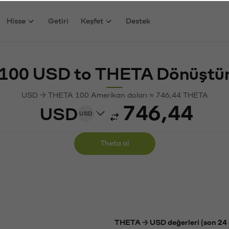
Hisse
Getiri
Keşfet
Destek
100 USD to THETA Dönüştü
USD → THETA 100 Amerikan doları ≈ 746,44 THETA
USD
USD
Theta al
THETA → USD değerleri (son 24 