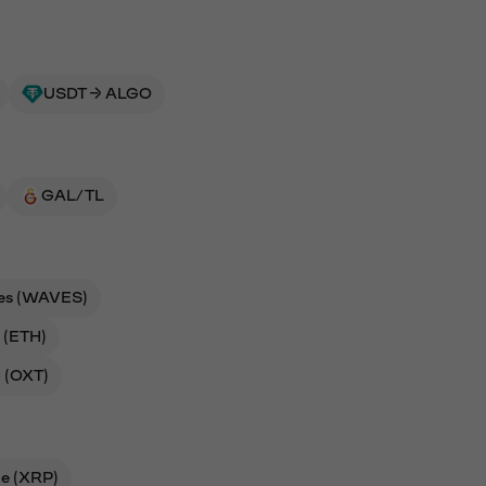
USDT → ALGO
GAL/TL
es (WAVES)
 (ETH)
 (OXT)
le (XRP)