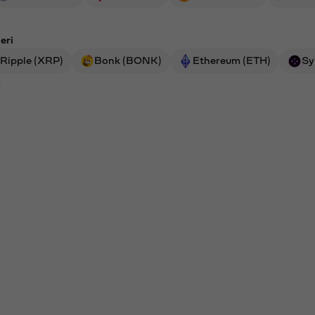
eri
Ripple (XRP)
Bonk (BONK)
Ethereum (ETH)
Sy