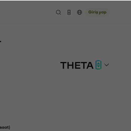
Giriş yap
r
THETA
saat)