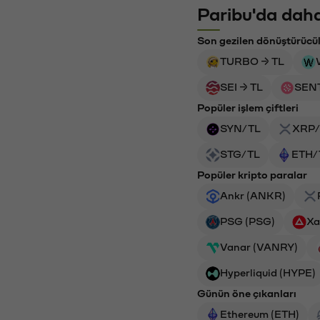
Paribu'da daha
Son gezilen dönüştürücü
TURBO → TL
SEI → TL
SENT
Popüler işlem çiftleri
SYN/TL
XRP/
STG/TL
ETH/
Popüler kripto paralar
Ankr (ANKR)
PSG (PSG)
Xa
Vanar (VANRY)
Hyperliquid (HYPE)
Günün öne çıkanları
Ethereum (ETH)