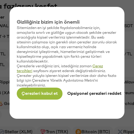
 fazlasını keşfet
ler
Gizliliğiniz bizim için önemli
WAL → TL
RAD → TL
PLUME → TL
ETH → USDT
Sitemizden en iyi şekilde faydalanabilmeniz için,
amaçlarla sınırlı ve gizliliğe uygun olacak şekilde çerezler
 → TL
BTC → USD
BTTC → USDT
aracılığıyla kişisel verileriniz işlenmektedir. Bu web
sitesinin çalışması için gerekli olan çerezler zorunlu olarak
kullanılmakta olup, açık rıza vermeniz halinde
deneyiminizi iyileştirmek, hizmetlerimizi geliştirmek ve
TL
XAI/TL
ADA/TL
BTC/TL
VANRY/TL
kişiselleştirme yapabilmek için farklı çerez türleri
kullanılabilecektir.
TL
OXT/TL
Çerezlerle verdiğiniz izni, istediğiniz zaman
Çerez
tercihleri
sayfasını ziyaret ederek değiştirebilirsiniz.
Çerezler yoluyla işlenen kişisel verilerinize dair daha fazla
bilgi için Çerezlere Yönelik Aydınlatma Metni'ni
Ripple (XRP)
Synapse (SYN)
Aave (AAVE)
Wav
inceleyebilirsiniz.
i (XAI)
Bitcoin (BTC)
Cardano (ADA)
Ethereum
Çerezleri kabul et
Opsiyonel çerezleri reddet
Galatasaray (GAL)
Stargate Finance (STG)
Orchid
Stellar (XLM)
Tron (TRX)
Bitcoin (BTC)
Ripp