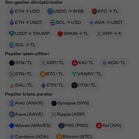
Son gezilen dönüştürücüler
ETH → USD
USDC → SHIB
AFC → TL
ETH → USDT
SOL → USD
ADA → USDT
USDT → TRUMP
SPAIN → TL
XRP → A
SOL → TL
Popüler işlem çiftleri
SYN/TL
XRP/TL
XAI/TL
ADA/TL
STG/TL
BTC/TL
VANRY/TL
GAL/TL
ETH/TL
CTSI/TL
Popüler kripto paralar
Ankr (ANKR)
Synapse (SYN)
Aave (AAVE)
Ripple (XRP)
Waves (WAVES)
PSG (PSG)
Xai (XAI)
Cardano (ADA)
Bitcoin (BTC)