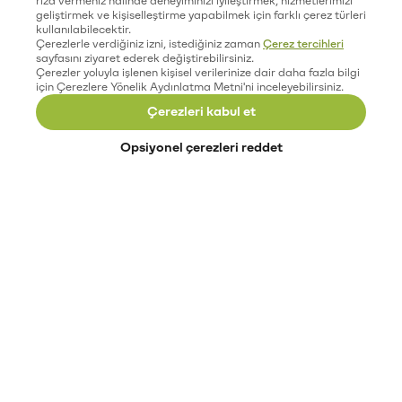
geliştirmek ve kişiselleştirme yapabilmek için farklı çerez türleri
kullanılabilecektir.
Çerezlerle verdiğiniz izni, istediğiniz zaman
Çerez tercihleri
sayfasını ziyaret ederek değiştirebilirsiniz.
Çerezler yoluyla işlenen kişisel verilerinize dair daha fazla bilgi
için Çerezlere Yönelik Aydınlatma Metni'ni inceleyebilirsiniz.
Çerezleri kabul et
Opsiyonel çerezleri reddet
Paribu’yu keşfet
Eğitimler
Etkinlikler
Açık pozisyonlar
Paribu sistem durumu
API dokümantasyonu
Paribu rehberi