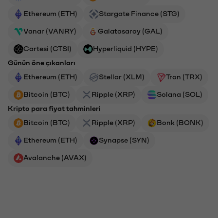
Ethereum (ETH)
Stargate Finance (STG)
Vanar (VANRY)
Galatasaray (GAL)
Cartesi (CTSI)
Hyperliquid (HYPE)
Günün öne çıkanları
Ethereum (ETH)
Stellar (XLM)
Tron (TRX)
Bitcoin (BTC)
Ripple (XRP)
Solana (SOL)
Kripto para fiyat tahminleri
Bitcoin (BTC)
Ripple (XRP)
Bonk (BONK)
Ethereum (ETH)
Synapse (SYN)
Avalanche (AVAX)