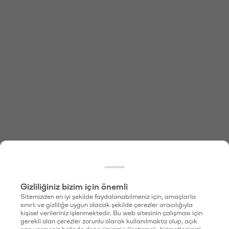
Gizliliğiniz bizim için önemli
Sitemizden en iyi şekilde faydalanabilmeniz için, amaçlarla
sınırlı ve gizliliğe uygun olacak şekilde çerezler aracılığıyla
kişisel verileriniz işlenmektedir. Bu web sitesinin çalışması için
gerekli olan çerezler zorunlu olarak kullanılmakta olup, açık
rıza vermeniz halinde deneyiminizi iyileştirmek, hizmetlerimizi