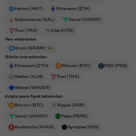
Helium (HNT)
Ethereum (ETH)
Galatasaray (GAL)
Vanar (VANRY)
Tron (TRX)
Kite (KITE)
Yeni eklenenler
Gram (GRAM)
Yeni
Günün öne çıkanları
Ethereum (ETH)
Bitcoin (BTC)
PSG (PSG)
Stellar (XLM)
Tron (TRX)
Waves (WAVES)
Kripto para fiyat tahminleri
Bitcoin (BTC)
Ripple (XRP)
Vanar (VANRY)
Pepe (PEPE)
Avalanche (AVAX)
Synapse (SYN)