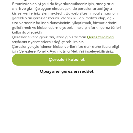
Sitemizden en iyi şekilde faydalanabilmeniz için, amaçlarla
sınırlı ve gizliliğe uygun olacak şekilde çerezler aracılığıyla
kişisel verileriniz işlenmektedir. Bu web sitesinin çalışması için
gerekli olan çerezler zorunlu olarak kullanılmakta olup, açık
rıza vermeniz halinde deneyiminizi iyileştirmek, hizmetlerimizi
geliştirmek ve kişiselleştirme yapabilmek için farklı çerez türleri
kullanılabilecektir.
Çerezlerle verdiğiniz izni, istediğiniz zaman
Çerez tercihleri
sayfasını ziyaret ederek değiştirebilirsiniz.
Çerezler yoluyla işlenen kişisel verilerinize dair daha fazla bilgi
için Çerezlere Yönelik Aydınlatma Metni'ni inceleyebilirsiniz.
Çerezleri kabul et
Opsiyonel çerezleri reddet
Paribu’yu keşfet
Eğitimler
Etkinlikler