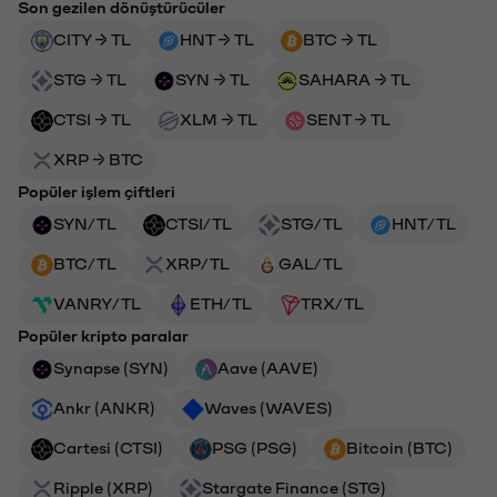
Son gezilen dönüştürücüler
CITY → TL
HNT → TL
BTC → TL
STG → TL
SYN → TL
SAHARA → TL
CTSI → TL
XLM → TL
SENT → TL
XRP → BTC
Popüler işlem çiftleri
SYN/TL
CTSI/TL
STG/TL
HNT/TL
BTC/TL
XRP/TL
GAL/TL
VANRY/TL
ETH/TL
TRX/TL
Popüler kripto paralar
Synapse (SYN)
Aave (AAVE)
Ankr (ANKR)
Waves (WAVES)
Cartesi (CTSI)
PSG (PSG)
Bitcoin (BTC)
Ripple (XRP)
Stargate Finance (STG)