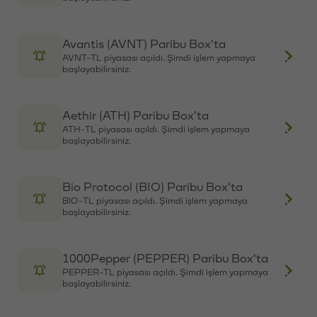
Müşteriye Elektronik Ortamda Yapılacak Bildirimlere İlişkin
Box'ta
Esaslar
NST-TL piyasası açıldı. Şimdi işlem yapmaya
başlayabilirsiniz.
Yasal Bildirimler
Yasal Bilgiler
Pump.fun (PUMP) Paribu Box'ta
Kripto para fiyatları
PUMP-TL piyasası açıldı. Şimdi işlem yapmaya
Bitcoin fiyatı
başlayabilirsiniz.
Ethereum fiyatı
XRP fiyatı
Solana fiyatı
Sahara AI (SAHARA) Paribu Box'ta
Dogecoin fiyatı
SAHARA-TL piyasası açıldı. Şimdi işlem yapmaya
başlayabilirsiniz.
Kripto para fiyat tahminleri
Bitcoin fiyat tahmini
Vaulta (A) Paribu'da
Ethereum fiyat tahmini
A-TL piyasası açıldı. Şimdi işlem yapmaya
XRP fiyat tahmini
başlayabilirsiniz.
Solana fiyat tahmini
Dogecoin fiyat tahmini
Turbo (TURBO) Paribu Box'ta
Kripto hesaplayıcı
TURBO-TL piyasası açıldı. Şimdi işlem yapmaya
başlayabilirsiniz.
BTC → TL