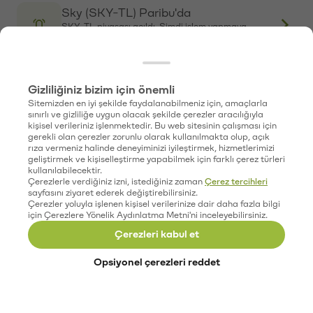
ETH → TL
XRP → TL
SOL → TL
aixbt (AIXBT) Paribu Box'ta
DOGE → TL
AIXBT-TL piyasası açıldı. Şimdi işlem yapmaya
başlayabilirsiniz.
Geçmiş Fiyat Performansı
Bitcoin Fiyat Geçmişi
Walrus (WAL) Paribu Box'ta
Ethereum Fiyat Geçmişi
WAL-TL piyasası açıldı. Şimdi işlem yapmaya
XRP Fiyat Geçmişi
başlayabilirsiniz.
Solana Fiyat Geçmişi
Dogecoin Fiyat Geçmişi
CoW Protocol (COW) Paribu Box'ta
COW-TL piyasası açıldı. Şimdi işlem yapmaya
başlayabilirsiniz.
Paribu Custody
Paribu Self
Grass (GRASS) Paribu Box'ta
ParibuLog
GRASS-TL piyasası açıldı. Şimdi işlem yapmaya
Paribu Hub
başlayabilirsiniz.
Team Paribu
Paribu Ventures
Paribu Art