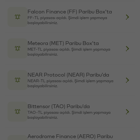
Paribu’yu keşfet
Avantis (AVNT) Paribu Box'ta
AVNT-TL piyasası açıldı. Şimdi işlem yapmaya
Eğitimler
başlayabilirsiniz.
Etkinlikler
Açık pozisyonlar
Paribu sistem durumu
Aethir (ATH) Paribu Box'ta
API dokümantasyonu
ATH-TL piyasası açıldı. Şimdi işlem yapmaya
başlayabilirsiniz.
Paribu rehberi
Kripto varlık nasıl alınır?
Kripto varlık nedir?
Bio Protocol (BIO) Paribu Box'ta
Paribu para yatırma
BIO-TL piyasası açıldı. Şimdi işlem yapmaya
Paribu para çekme
başlayabilirsiniz.
Token nedir?
Altcoin nedir?
1000Pepper (PEPPER) Paribu Box'ta
Bitcoin
PEPPER-TL piyasası açıldı. Şimdi işlem yapmaya
başlayabilirsiniz.
Bitcoin satın al
Bitcoin nedir?