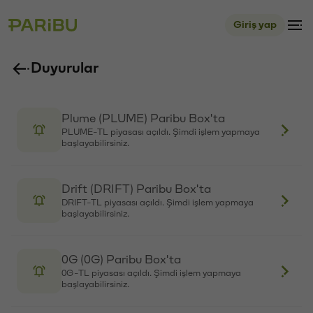
RED-TL piyasası açıldı. Şimdi işlem yapmaya
başlayabilirsiniz.
Kite (KITE) Paribu Box'ta
KITE-TL piyasası açıldı. Şimdi işlem yapmaya
başlayabilirsiniz.
Tether Gold (XAUT) Paribu'da
XAUT-TL piyasası açıldı. Şimdi işlem yapmaya
başlayabilirsiniz.
Monad (MON) Paribu Box'ta
MON-TL piyasası açıldı. Şimdi işlem yapmaya
başlayabilirsiniz.
Plasma (XPL) Paribu'da
XPL-TL piyasası açıldı. Şimdi işlem yapmaya
başlayabilirsiniz.