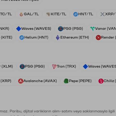
TC/TL
GAL/TL
KITE/TL
HNT/TL
XRP/
ANKR)
Waves (WAVES)
PSG (PSG)
Vanar (VA
 (KITE)
Helium (HNT)
Ethereum (ETH)
Render
r (XLM)
PSG (PSG)
Tron (TRX)
Waves (WAVES
 (XRP)
Avalanche (AVAX)
Pepe (PEPE)
Chiliz
şımaz. Paribu, dijital varlıkların alım-satımı veya saklanmasıyla ilgi