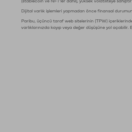
(stablecoin ve NFT'ler dahil), yüksek volatiliteye sahipti
Dijital varlık işlemleri yapmadan önce finansal durumu
Paribu, üçüncü taraf web sitelerinin (TPW) içeriklerin
varlıklarınızda kayıp veya değer düşüşüne yol açabilir. 