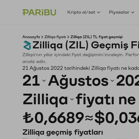
Kripto al/sat
Piyasalar
Anasayfa
Zilliqa fiyatı
Zilliqa (ZIL) TL fiyat geçmişi
Zilliqa (ZIL) Geçmiş 
Zilliqa'nın yıllar içindeki fiyat değişimini inceleyin. Pe
analiz edin.
21 Ağustos 2022 tarihindeki Zilliqa fiyatı ne kad
21
Ağustos
20
Zilliqa
fiyatı n
₺0,6689
≈
$0,03
Zilliqa geçmiş fiyatları