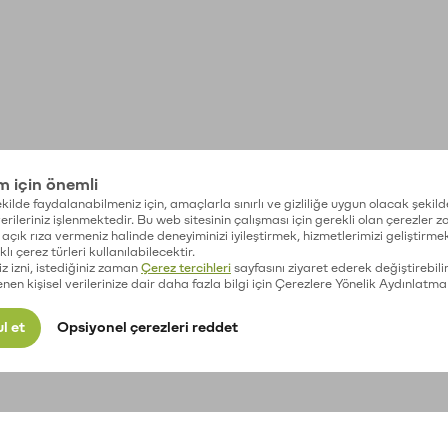
im için önemli
kilde faydalanabilmeniz için, amaçlarla sınırlı ve gizliliğe uygun olacak şekild
 verileriniz işlenmektedir. Bu web sitesinin çalışması için gerekli olan çerezler 
açık rıza vermeniz halinde deneyiminizi iyileştirmek, hizmetlerimizi geliştirmek
lı çerez türleri kullanılabilecektir.
iz izni, istediğiniz zaman
Çerez tercihleri
sayfasını ziyaret ederek değiştirebilir
enen kişisel verilerinize dair daha fazla bilgi için Çerezlere Yönelik Aydınlatma
l et
Opsiyonel çerezleri reddet