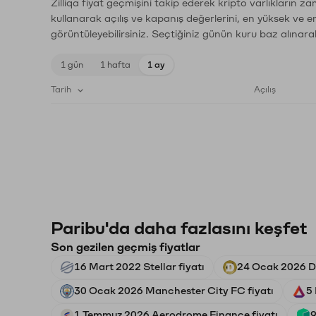
Zilliqa fiyat geçmişini takip ederek kripto varlıkların 
kullanarak açılış ve kapanış değerlerini, en yüksek ve e
görüntüleyebilirsiniz. Seçtiğiniz günün kuru baz alınarak
1 gün
1 hafta
1 ay
Tarih
Açılış
Paribu'da daha fazlasını keşfet
Son gezilen geçmiş fiyatlar
16 Mart 2022 Stellar fiyatı
24 Ocak 2026 Do
30 Ocak 2026 Manchester City FC fiyatı
5
1 Temmuz 2026 Aerodrome Finance fiyatı
9