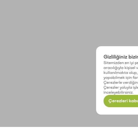
Gizliliğiniz biz
Sitemizden en iyi şe
aracılığıyla kişisel
kullanılmakta olup, 
yapabilmek için fark
Çerezlerle verdiğin
Çerezler yoluyla işl
inceleyebilirsiniz.
Çerezleri kabu