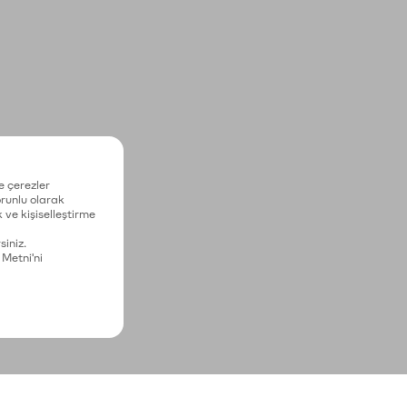
e çerezler
zorunlu olarak
 ve kişiselleştirme
siniz.
 Metni'ni