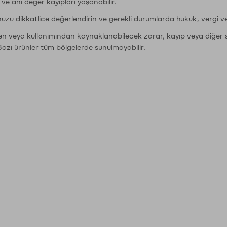
r ve ani değer kayıpları yaşanabilir.
nuzu dikkatlice değerlendirin ve gerekli durumlarda hukuk, vergi v
den veya kullanımından kaynaklanabilecek zarar, kayıp veya diğer 
Bazı ürünler tüm bölgelerde sunulmayabilir.