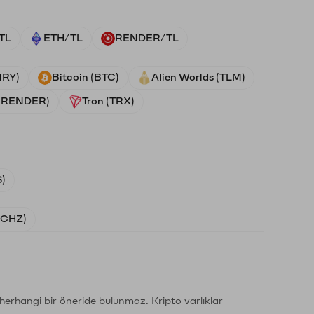
TL
ETH/TL
RENDER/TL
NRY)
Bitcoin (BTC)
Alien Worlds (TLM)
 (RENDER)
Tron (TRX)
)
 (CHZ)
li herhangi bir öneride bulunmaz. Kripto varlıklar