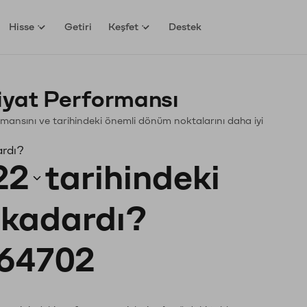
Hisse
Getiri
Keşfet
Destek
Fiyat Performansı
rformansını ve tarihindeki önemli dönüm noktalarını daha iyi
ardı?
22
tarihindeki
e kadardı?
64702