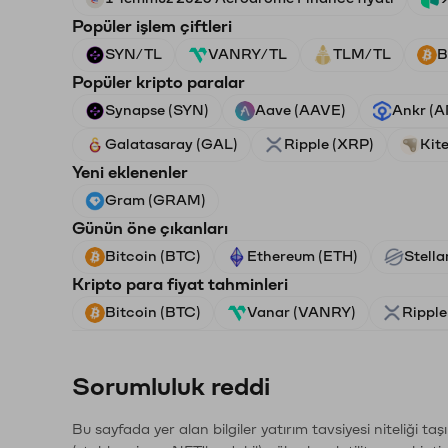
Popüler işlem çiftleri
SYN/TL
VANRY/TL
TLM/TL
B
Popüler kripto paralar
Synapse (SYN)
Aave (AAVE)
Ankr (
Galatasaray (GAL)
Ripple (XRP)
Kite
Yeni eklenenler
Gram (GRAM)
Günün öne çıkanları
Bitcoin (BTC)
Ethereum (ETH)
Stella
Kripto para fiyat tahminleri
Bitcoin (BTC)
Vanar (VANRY)
Ripple
Sorumluluk reddi
Bu sayfada yer alan bilgiler yatırım tavsiyesi niteliği ta