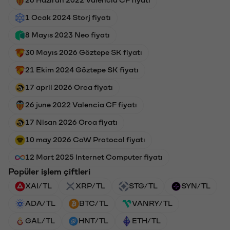
1 Ocak 2024 Storj fiyatı
8 Mayıs 2023 Neo fiyatı
30 Mayıs 2026 Göztepe SK fiyatı
21 Ekim 2024 Göztepe SK fiyatı
17 april 2026 Orca fiyatı
26 june 2022 Valencia CF fiyatı
17 Nisan 2026 Orca fiyatı
10 may 2026 CoW Protocol fiyatı
12 Mart 2025 Internet Computer fiyatı
Popüler işlem çiftleri
XAI/TL
XRP/TL
STG/TL
SYN/TL
ADA/TL
BTC/TL
VANRY/TL
GAL/TL
HNT/TL
ETH/TL