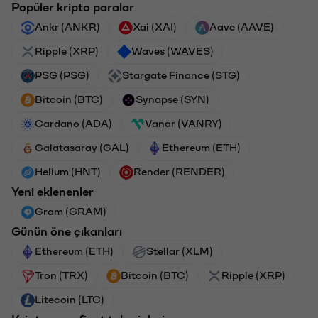
Popüler kripto paralar
Ankr (ANKR)
Xai (XAI)
Aave (AAVE)
Ripple (XRP)
Waves (WAVES)
PSG (PSG)
Stargate Finance (STG)
Bitcoin (BTC)
Synapse (SYN)
Cardano (ADA)
Vanar (VANRY)
Galatasaray (GAL)
Ethereum (ETH)
Helium (HNT)
Render (RENDER)
Yeni eklenenler
Gram (GRAM)
Günün öne çıkanları
Ethereum (ETH)
Stellar (XLM)
Tron (TRX)
Bitcoin (BTC)
Ripple (XRP)
Litecoin (LTC)