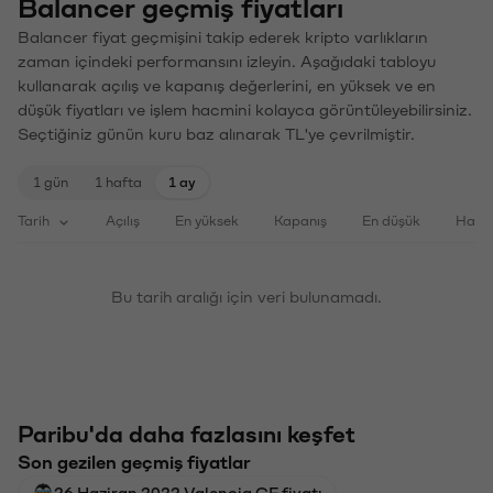
Balancer geçmiş fiyatları
Balancer fiyat geçmişini takip ederek kripto varlıkların
zaman içindeki performansını izleyin. Aşağıdaki tabloyu
kullanarak açılış ve kapanış değerlerini, en yüksek ve en
düşük fiyatları ve işlem hacmini kolayca görüntüleyebilirsiniz.
Seçtiğiniz günün kuru baz alınarak TL'ye çevrilmiştir.
1 gün
1 hafta
1 ay
Tarih
Açılış
En yüksek
Kapanış
En düşük
Haci
Bu tarih aralığı için veri bulunamadı.
Paribu'da daha fazlasını keşfet
Son gezilen geçmiş fiyatlar
26 Haziran 2022 Valencia CF fiyatı