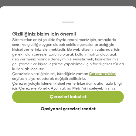
Gizliliğiniz bizim için önemli
Sitemizden en iyi şekilde faydalanabilmeniz için, amaçlarla
sınırlı ve gizliliğe uygun olacak şekilde çerezler aracılığıyla
kişisel verileriniz işlenmektedir. Bu web sitesinin çalışması için
gerekli olan çerezler zorunlu olarak kullanılmakta olup, açık
rıza vermeniz halinde deneyiminizi iyileştirmek, hizmetlerimizi
geliştirmek ve kişiselleştirme yapabilmek için farklı çerez türleri
kullanılabilecektir.
Çerezlerle verdiğiniz izni, istediğiniz zaman
Çerez tercihleri
sayfasını ziyaret ederek değiştirebilirsiniz.
Çerezler yoluyla işlenen kişisel verilerinize dair daha fazla bilgi
için Çerezlere Yönelik Aydınlatma Metni'ni inceleyebilirsiniz.
Çerezleri kabul et
Opsiyonel çerezleri reddet