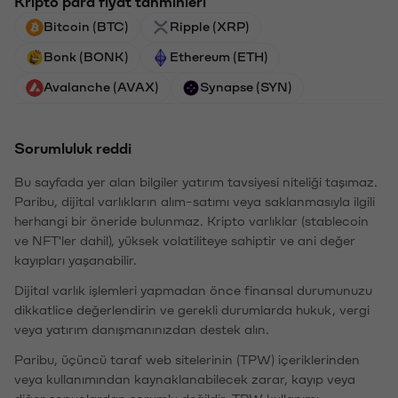
Kripto para fiyat tahminleri
Bitcoin (BTC)
Ripple (XRP)
Bonk (BONK)
Ethereum (ETH)
Avalanche (AVAX)
Synapse (SYN)
Sorumluluk reddi
Bu sayfada yer alan bilgiler yatırım tavsiyesi niteliği taşımaz.
Paribu, dijital varlıkların alım-satımı veya saklanmasıyla ilgili
herhangi bir öneride bulunmaz. Kripto varlıklar (stablecoin
ve NFT'ler dahil), yüksek volatiliteye sahiptir ve ani değer
kayıpları yaşanabilir.
Dijital varlık işlemleri yapmadan önce finansal durumunuzu
dikkatlice değerlendirin ve gerekli durumlarda hukuk, vergi
veya yatırım danışmanınızdan destek alın.
Paribu, üçüncü taraf web sitelerinin (TPW) içeriklerinden
veya kullanımından kaynaklanabilecek zarar, kayıp veya
diğer sonuçlardan sorumlu değildir. TPW kullanımı,