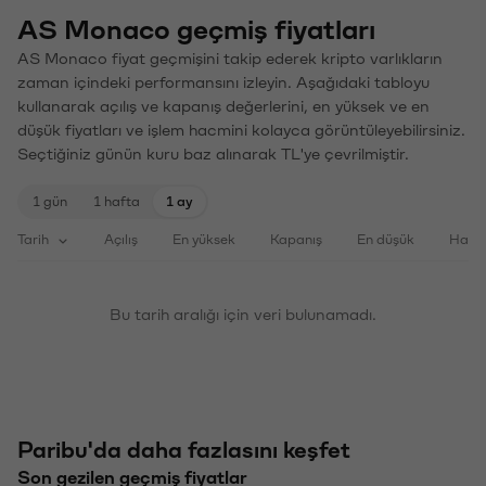
AS Monaco geçmiş fiyatları
AS Monaco fiyat geçmişini takip ederek kripto varlıkların
zaman içindeki performansını izleyin. Aşağıdaki tabloyu
kullanarak açılış ve kapanış değerlerini, en yüksek ve en
düşük fiyatları ve işlem hacmini kolayca görüntüleyebilirsiniz.
Seçtiğiniz günün kuru baz alınarak TL'ye çevrilmiştir.
1 gün
1 hafta
1 ay
Tarih
Açılış
En yüksek
Kapanış
En düşük
Haci
Bu tarih aralığı için veri bulunamadı.
Paribu'da daha fazlasını keşfet
Son gezilen geçmiş fiyatlar