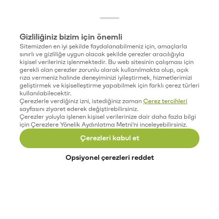
Gizliliğiniz bizim için önemli
Sitemizden en iyi şekilde faydalanabilmeniz için, amaçlarla
sınırlı ve gizliliğe uygun olacak şekilde çerezler aracılığıyla
kişisel verileriniz işlenmektedir. Bu web sitesinin çalışması için
gerekli olan çerezler zorunlu olarak kullanılmakta olup, açık
rıza vermeniz halinde deneyiminizi iyileştirmek, hizmetlerimizi
geliştirmek ve kişiselleştirme yapabilmek için farklı çerez türleri
kullanılabilecektir.
Çerezlerle verdiğiniz izni, istediğiniz zaman
Çerez tercihleri
sayfasını ziyaret ederek değiştirebilirsiniz.
Çerezler yoluyla işlenen kişisel verilerinize dair daha fazla bilgi
için Çerezlere Yönelik Aydınlatma Metni'ni inceleyebilirsiniz.
Çerezleri kabul et
Opsiyonel çerezleri reddet