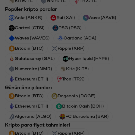
KITE/TL
NMR/TL
TRX/TL
Popüler kripto paralar
Ankr (ANKR)
Xai (XAI)
Aave (AAVE)
Cartesi (CTSI)
PSG (PSG)
Waves (WAVES)
Cardano (ADA)
Bitcoin (BTC)
Ripple (XRP)
Galatasaray (GAL)
Hyperliquid (HYPE)
Numeraire (NMR)
Kite (KITE)
Ethereum (ETH)
Tron (TRX)
Günün öne çıkanları
Bitcoin (BTC)
Dogecoin (DOGE)
Ethereum (ETH)
Bitcoin Cash (BCH)
Algorand (ALGO)
FC Barcelona (BAR)
Kripto para fiyat tahminleri
Bitcoin (BTC)
Ripple (XRP)