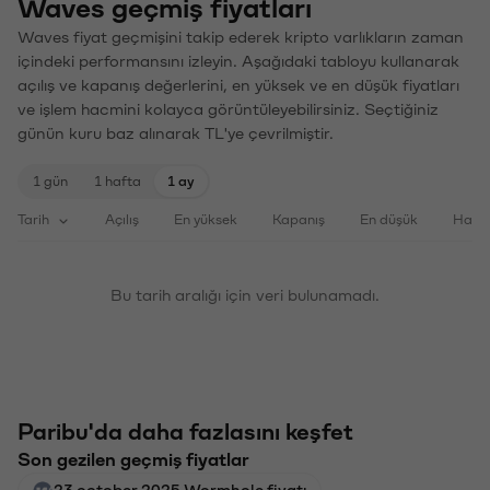
Waves geçmiş fiyatları
Waves fiyat geçmişini takip ederek kripto varlıkların zaman
içindeki performansını izleyin. Aşağıdaki tabloyu kullanarak
açılış ve kapanış değerlerini, en yüksek ve en düşük fiyatları
ve işlem hacmini kolayca görüntüleyebilirsiniz. Seçtiğiniz
günün kuru baz alınarak TL'ye çevrilmiştir.
1 gün
1 hafta
1 ay
Tarih
Açılış
En yüksek
Kapanış
En düşük
Haci
Bu tarih aralığı için veri bulunamadı.
Paribu'da daha fazlasını keşfet
Son gezilen geçmiş fiyatlar
23 october 2025 Wormhole fiyatı