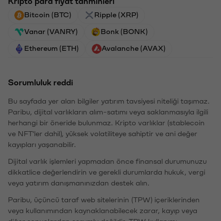
Kripto para fiyat tahminleri
Bitcoin (BTC)
Ripple (XRP)
Vanar (VANRY)
Bonk (BONK)
Ethereum (ETH)
Avalanche (AVAX)
Sorumluluk reddi
Bu sayfada yer alan bilgiler yatırım tavsiyesi niteliği taşımaz.
Paribu, dijital varlıkların alım-satımı veya saklanmasıyla ilgili
herhangi bir öneride bulunmaz. Kripto varlıklar (stablecoin
ve NFT'ler dahil), yüksek volatiliteye sahiptir ve ani değer
kayıpları yaşanabilir.
Dijital varlık işlemleri yapmadan önce finansal durumunuzu
dikkatlice değerlendirin ve gerekli durumlarda hukuk, vergi
veya yatırım danışmanınızdan destek alın.
Paribu, üçüncü taraf web sitelerinin (TPW) içeriklerinden
veya kullanımından kaynaklanabilecek zarar, kayıp veya
diğer sonuçlardan sorumlu değildir. TPW kullanımı,