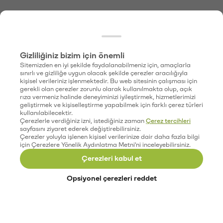
Gizliliğiniz bizim için önemli
Sitemizden en iyi şekilde faydalanabilmeniz için, amaçlarla
sınırlı ve gizliliğe uygun olacak şekilde çerezler aracılığıyla
kişisel verileriniz işlenmektedir. Bu web sitesinin çalışması için
gerekli olan çerezler zorunlu olarak kullanılmakta olup, açık
rıza vermeniz halinde deneyiminizi iyileştirmek, hizmetlerimizi
geliştirmek ve kişiselleştirme yapabilmek için farklı çerez türleri
kullanılabilecektir.
Çerezlerle verdiğiniz izni, istediğiniz zaman
Çerez tercihleri
sayfasını ziyaret ederek değiştirebilirsiniz.
Çerezler yoluyla işlenen kişisel verilerinize dair daha fazla bilgi
için Çerezlere Yönelik Aydınlatma Metni'ni inceleyebilirsiniz.
Çerezleri kabul et
Opsiyonel çerezleri reddet