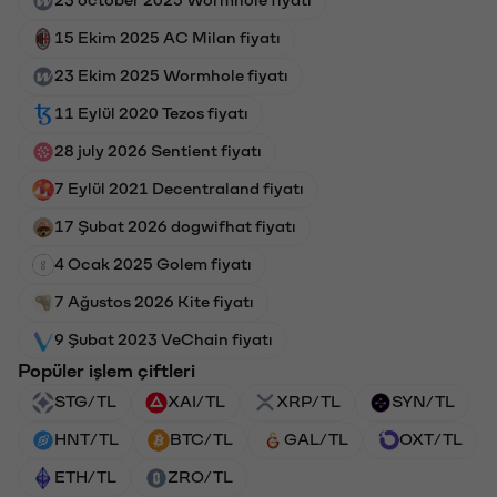
15 Ekim 2025 AC Milan fiyatı
23 Ekim 2025 Wormhole fiyatı
11 Eylül 2020 Tezos fiyatı
28 july 2026 Sentient fiyatı
7 Eylül 2021 Decentraland fiyatı
17 Şubat 2026 dogwifhat fiyatı
4 Ocak 2025 Golem fiyatı
7 Ağustos 2026 Kite fiyatı
9 Şubat 2023 VeChain fiyatı
Popüler işlem çiftleri
STG/TL
XAI/TL
XRP/TL
SYN/TL
HNT/TL
BTC/TL
GAL/TL
OXT/TL
ETH/TL
ZRO/TL