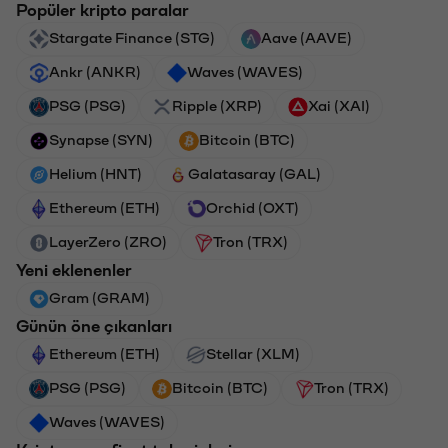
Popüler kripto paralar
Stargate Finance (STG)
Aave (AAVE)
Ankr (ANKR)
Waves (WAVES)
PSG (PSG)
Ripple (XRP)
Xai (XAI)
Synapse (SYN)
Bitcoin (BTC)
Helium (HNT)
Galatasaray (GAL)
Ethereum (ETH)
Orchid (OXT)
LayerZero (ZRO)
Tron (TRX)
Yeni eklenenler
Gram (GRAM)
Günün öne çıkanları
Ethereum (ETH)
Stellar (XLM)
PSG (PSG)
Bitcoin (BTC)
Tron (TRX)
Waves (WAVES)