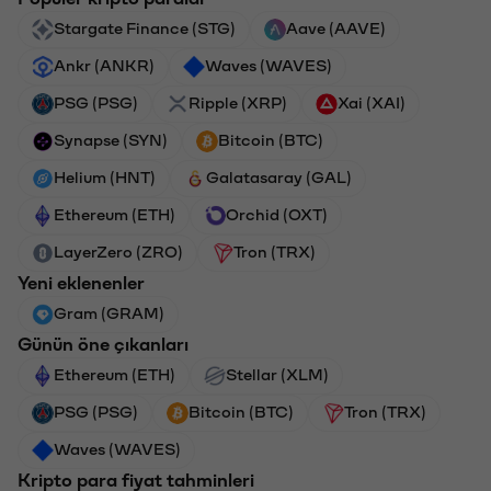
Stargate Finance (STG)
Aave (AAVE)
Ankr (ANKR)
Waves (WAVES)
PSG (PSG)
Ripple (XRP)
Xai (XAI)
Synapse (SYN)
Bitcoin (BTC)
Helium (HNT)
Galatasaray (GAL)
Ethereum (ETH)
Orchid (OXT)
LayerZero (ZRO)
Tron (TRX)
Yeni eklenenler
Gram (GRAM)
Günün öne çıkanları
Ethereum (ETH)
Stellar (XLM)
PSG (PSG)
Bitcoin (BTC)
Tron (TRX)
Waves (WAVES)
Kripto para fiyat tahminleri