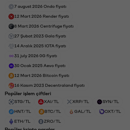
7 august 2026 Ondo fiyatı
12 Mart 2026 Render fiyatı
8 Mart 2026 Centrifuge fiyatı
27 Şubat 2023 Gala fiyatı
14 Aralık 2025 IOTA fiyatı
31 july 2026 0G fiyatı
30 Ocak 2025 Aevo fiyatı
12 Mart 2026 Bitcoin fiyatı
16 Kasım 2023 Decentraland fiyatı
Popüler işlem çiftleri
STG/TL
XAI/TL
XRP/TL
SYN/TL
HNT/TL
BTC/TL
GAL/TL
OXT/TL
ETH/TL
ZRO/TL
Popüler kripto paralar