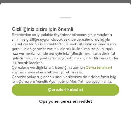
Gizliliğiniz bizim için önemli
Sitemizden en iyi şekilde faydalanabilmeniz için, amaçlarla
sınırlı ve gizliliğe uygun olacak şekilde çerezler aracılığıyla
kişisel verileriniz işlenmektedir. Bu web sitesinin çalışması için
gerekli olan çerezler zorunlu olarak kullanılmakta olup, açık
rıza vermeniz halinde deneyiminizi iyileştirmek, hizmetlerimizi
geliştirmek ve kişiselleştirme yapabilmek için farklı çerez türleri
kullanılabilecektir.
Çerezlerle verdiğiniz izni, istediğiniz zaman
Çerez tercihleri
sayfasını ziyaret ederek değiştirebilirsiniz.
Çerezler yoluyla işlenen kişisel verilerinize dair daha fazla bilgi
için Çerezlere Yönelik Aydınlatma Metni'ni inceleyebilirsiniz.
Çerezleri kabul et
Opsiyonel çerezleri reddet