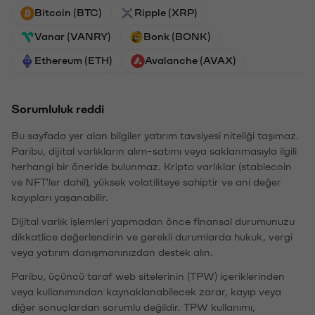
Bitcoin (BTC)
Ripple (XRP)
Vanar (VANRY)
Bonk (BONK)
Ethereum (ETH)
Avalanche (AVAX)
Sorumluluk reddi
Bu sayfada yer alan bilgiler yatırım tavsiyesi niteliği taşımaz.
Paribu, dijital varlıkların alım-satımı veya saklanmasıyla ilgili
herhangi bir öneride bulunmaz. Kripto varlıklar (stablecoin
ve NFT'ler dahil), yüksek volatiliteye sahiptir ve ani değer
kayıpları yaşanabilir.
Dijital varlık işlemleri yapmadan önce finansal durumunuzu
dikkatlice değerlendirin ve gerekli durumlarda hukuk, vergi
veya yatırım danışmanınızdan destek alın.
Paribu, üçüncü taraf web sitelerinin (TPW) içeriklerinden
veya kullanımından kaynaklanabilecek zarar, kayıp veya
diğer sonuçlardan sorumlu değildir. TPW kullanımı,