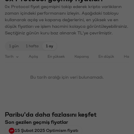
0x Protocol fiyat geçmişini takip ederek kripto varlıkların
zaman içindeki performansını izleyin. Aşağıdaki tabloyu
kullanarak açılış ve kapanış değerlerini, en yüksek ve en
düşük fiyatları ve işlem hacmini kolayca görüntüleyebilirsiniz.
Seçtiğiniz günün kuru baz alınarak TL'ye çevrilmiştir.
1 gün
1 hafta
1 ay
Tarih
Açılış
En yüksek
Kapanış
En düşük
Haci
Bu tarih aralığı için veri bulunamadı.
Paribu'da daha fazlasını keşfet
Son gezilen geçmiş fiyatlar
15 Şubat 2025 Optimism fiyatı