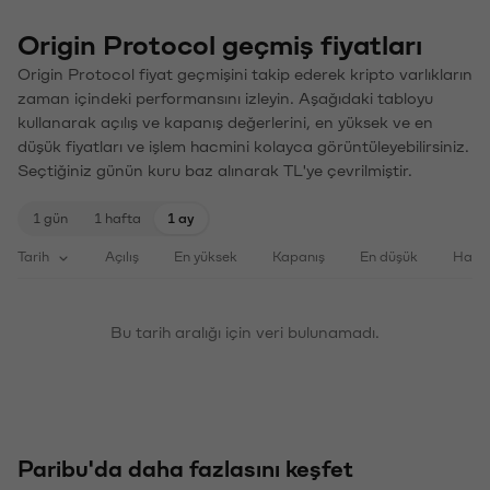
Origin Protocol geçmiş fiyatları
Origin Protocol fiyat geçmişini takip ederek kripto varlıkların
zaman içindeki performansını izleyin. Aşağıdaki tabloyu
kullanarak açılış ve kapanış değerlerini, en yüksek ve en
düşük fiyatları ve işlem hacmini kolayca görüntüleyebilirsiniz.
Seçtiğiniz günün kuru baz alınarak TL'ye çevrilmiştir.
1 gün
1 hafta
1 ay
Tarih
Açılış
En yüksek
Kapanış
En düşük
Haci
Bu tarih aralığı için veri bulunamadı.
Paribu'da daha fazlasını keşfet