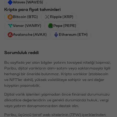
Waves (WAVES)
Kripto para fiyat tahminleri
Bitcoin (BTC)
Ripple (XRP)
Vanar (VANRY)
Pepe (PEPE)
Avalanche (AVAX)
Ethereum (ETH)
Sorumluluk reddi
Bu sayfada yer alan bilgiler yatırım tavsiyesi niteliği taşımaz.
Paribu, dijital varlıkların alım-satımı veya saklanmasıyla ilgili
herhangi bir öneride bulunmaz. Kripto varlıklar (stablecoin
ve NFT'ler dahil), yüksek volatiliteye sahiptir ve ani değer
kayıpları yaşanabilir.
Dijital varlık işlemleri yapmadan önce finansal durumunuzu
dikkatlice değerlendirin ve gerekli durumlarda hukuk, vergi
veya yatırım danışmanınızdan destek alın.
Paribu, üçüncü taraf web sitelerinin (TPW) içeriklerinden