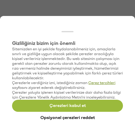
Gizliliğiniz bizim için önemli
Sitemizden en iyi şekilde faydalanabilmeniz için, amaçlarla
sınırlı ve gizliliğe uygun olacak şekilde çerezler aracılığıyla
kişisel verileriniz işlenmektedir. Bu web sitesinin çalışması için
gerekli olan çerezler zorunlu olarak kullanılmakta olup, açık
rıza vermeniz halinde deneyiminizi iyileştirmek, hizmetlerimizi
geliştirmek ve kişiselleştirme yapabilmek için farklı çerez türleri
kullanılabilecektir.
Çerezlerle verdiğiniz izni, istediğiniz zaman
Çerez tercihleri
sayfasını ziyaret ederek değiştirebilirsiniz.
Çerezler yoluyla işlenen kişisel verilerinize dair daha fazla bilgi
için Çerezlere Yönelik Aydınlatma Metni'ni inceleyebilirsiniz.
Çerezleri kabul et
Opsiyonel çerezleri reddet