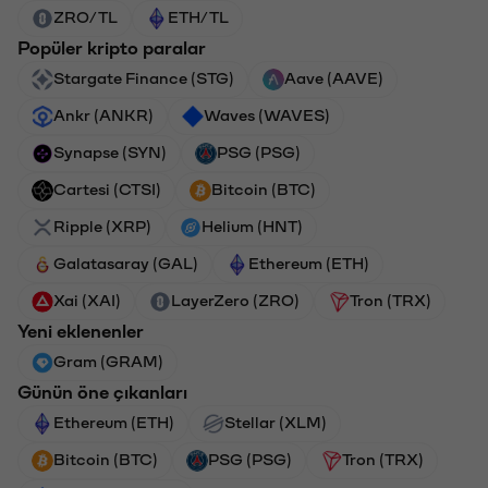
ZRO/TL
ETH/TL
Popüler kripto paralar
Stargate Finance (STG)
Aave (AAVE)
Ankr (ANKR)
Waves (WAVES)
Synapse (SYN)
PSG (PSG)
Cartesi (CTSI)
Bitcoin (BTC)
Ripple (XRP)
Helium (HNT)
Galatasaray (GAL)
Ethereum (ETH)
Xai (XAI)
LayerZero (ZRO)
Tron (TRX)
Yeni eklenenler
Gram (GRAM)
Günün öne çıkanları
Ethereum (ETH)
Stellar (XLM)
Bitcoin (BTC)
PSG (PSG)
Tron (TRX)