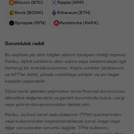
Bitcoin (BTC)
Ripple (XRP)
Bonk (BONK)
Ethereum (ETH)
Synapse (SYN)
Avalanche (AVAX)
Sorumluluk reddi
Bu sayfada yer alan bilgiler yatırım tavsiyesi niteliği taşımaz.
Paribu, dijital varlıkların alım-satımı veya saklanmasıyla ilgili
herhangi bir öneride bulunmaz. Kripto varlıklar (stablecoin
ve NFT'ler dahil), yüksek volatiliteye sahiptir ve ani değer
kayıpları yaşanabilir.
Dijital varlık işlemleri yapmadan önce finansal durumunuzu
dikkatlice değerlendirin ve gerekli durumlarda hukuk, vergi
veya yatırım danışmanınızdan destek alın.
Paribu, üçüncü taraf web sitelerinin (TPW) içeriklerinden
veya kullanımından kaynaklanabilecek zarar, kayıp veya
diğer sonuçlardan sorumlu değildir. TPW kullanımı,
varlıklarınızda kayıp veya değer düşüşüne yol açabilir. Bazı