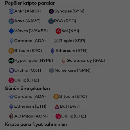
Popüler kripto paralar
Ankr (ANKR)
Synapse (SYN)
Aave (AAVE)
PSG (PSG)
Waves (WAVES)
Xai (XAI)
Cardano (ADA)
Ripple (XRP)
Bitcoin (BTC)
Ethereum (ETH)
Hyperliquid (HYPE)
Galatasaray (GAL)
Orchid (OXT)
Numeraire (NMR)
Chiliz (CHZ)
Günün öne çıkanları
Cardano (ADA)
Bitcoin (BTC)
Ethereum (ETH)
Bat (BAT)
AC Milan (ACM)
Chiliz (CHZ)
Kripto para fiyat tahminleri