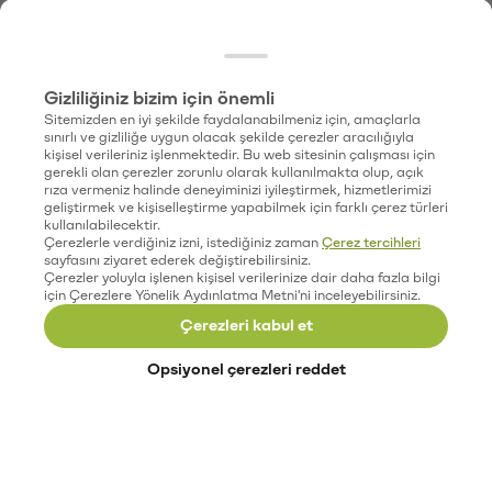
Gizliliğiniz bizim için önemli
Sitemizden en iyi şekilde faydalanabilmeniz için, amaçlarla
sınırlı ve gizliliğe uygun olacak şekilde çerezler aracılığıyla
kişisel verileriniz işlenmektedir. Bu web sitesinin çalışması için
gerekli olan çerezler zorunlu olarak kullanılmakta olup, açık
rıza vermeniz halinde deneyiminizi iyileştirmek, hizmetlerimizi
geliştirmek ve kişiselleştirme yapabilmek için farklı çerez türleri
kullanılabilecektir.
Çerezlerle verdiğiniz izni, istediğiniz zaman
Çerez tercihleri
sayfasını ziyaret ederek değiştirebilirsiniz.
Çerezler yoluyla işlenen kişisel verilerinize dair daha fazla bilgi
için Çerezlere Yönelik Aydınlatma Metni'ni inceleyebilirsiniz.
Çerezleri kabul et
Opsiyonel çerezleri reddet