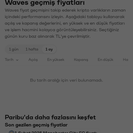
Waves geçmiş fiyatları
Waves fiyat geçmişini takip ederek kripto varlıkların zaman
içindeki performansını izleyin. Aşağıdaki tabloyu kullanarak
açılış ve kapanış değerlerini, en yüksek ve en düşük fiyatları
ve işlem hacmini kolayca görüntüleyebilirsiniz. Seçtiğiniz
günün kuru baz alınarak TL'ye çevrilmiştir.
1 gün
1 hafta
1 ay
Tarih
Açılış
En yüksek
Kapanış
En düşük
Haci
Bu tarih aralığı için veri bulunamadı.
Paribu'da daha fazlasını keşfet
Son gezilen geçmiş fiyatlar
1 Şubat 2025 Manchester City FC fiyatı