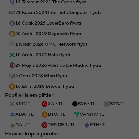
19 Temmuz 2021 The Graph fiyatı
21 Kasım 2024 Internet Computer fiyatı
16 Ocak 2026 LayerZero fiyatı
20 Aralık 2019 Dogecoin fiyatı
1 Nisan 2026 OMG Network fiyatı
10 Aralık 2022 Holo fiyatı
29 Mayıs 2026 Atletico De Madrid fiyatı
5 Ocak 2023 Mina fiyatı
16 Ekim 2018 Bitcoin fiyatı
Popüler işlem çiftleri
XRP/TL
XAI/TL
SYN/TL
STG/TL
ADA/TL
BTC/TL
VANRY/TL
GAL/TL
RENDER/TL
ETH/TL
Popüler kripto paralar