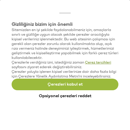
Gizliliğiniz bizim için önemli
Sitemizden en iyi şekilde faydalanabilmeniz için, amaçlarla
sınırlı ve gizliliğe uygun olacak şekilde çerezler aracılığıyla
kişisel verileriniz işlenmektedir. Bu web sitesinin çalışması için
gerekli olan çerezler zorunlu olarak kullanılmakta olup, açık
rıza vermeniz halinde deneyiminizi iyileştirmek, hizmetlerimizi
geliştirmek ve kişiselleştirme yapabilmek için farklı çerez türleri
kullanılabilecektir.
Çerezlerle verdiğiniz izni, istediğiniz zaman
Çerez tercihleri
sayfasını ziyaret ederek değiştirebilirsiniz.
Çerezler yoluyla işlenen kişisel verilerinize dair daha fazla bilgi
için Çerezlere Yönelik Aydınlatma Metni'ni inceleyebilirsiniz.
Çerezleri kabul et
Opsiyonel çerezleri reddet