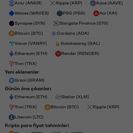
Ankr (ANKR)
Ripple (XRP)
Aave (AAVE)
Waves (WAVES)
PSG (PSG)
Xai (XAI)
Synapse (SYN)
Stargate Finance (STG)
Bitcoin (BTC)
Cardano (ADA)
Vanar (VANRY)
Galatasaray (GAL)
Ethereum (ETH)
Render (RENDER)
Tron (TRX)
Yeni eklenenler
Gram (GRAM)
Günün öne çıkanları
Ethereum (ETH)
Stellar (XLM)
Tron (TRX)
Bitcoin (BTC)
Ripple (XRP)
Litecoin (LTC)
Kripto para fiyat tahminleri