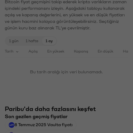
Bitcoin fiyat geçmişini takip ederek kripto varlıkların zaman
içindeki performansını izleyin. Aşağıdaki tabloyu kullanarak
açılış ve kapanış değerlerini, en yüksek ve en düşük fiyatları
ve işlem hacmini kolayca görüntüleyebilirsiniz. Seçtiğiniz
günün kuru baz alınarak TL'ye çevrilmiştir.
1 gün
1 hafta
1 ay
Tarih
Açılış
En yüksek
Kapanış
En düşük
Haci
Bu tarih aralığı için veri bulunamadı.
Paribu'da daha fazlasını keşfet
Son gezilen geçmiş fiyatlar
8 Temmuz 2025 Vaulta fiyatı