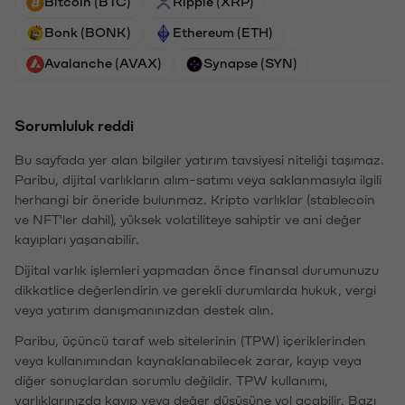
Bitcoin (BTC)
Ripple (XRP)
Bonk (BONK)
Ethereum (ETH)
Avalanche (AVAX)
Synapse (SYN)
Sorumluluk reddi
Bu sayfada yer alan bilgiler yatırım tavsiyesi niteliği taşımaz.
Paribu, dijital varlıkların alım-satımı veya saklanmasıyla ilgili
herhangi bir öneride bulunmaz. Kripto varlıklar (stablecoin
ve NFT'ler dahil), yüksek volatiliteye sahiptir ve ani değer
kayıpları yaşanabilir.
Dijital varlık işlemleri yapmadan önce finansal durumunuzu
dikkatlice değerlendirin ve gerekli durumlarda hukuk, vergi
veya yatırım danışmanınızdan destek alın.
Paribu, üçüncü taraf web sitelerinin (TPW) içeriklerinden
veya kullanımından kaynaklanabilecek zarar, kayıp veya
diğer sonuçlardan sorumlu değildir. TPW kullanımı,
varlıklarınızda kayıp veya değer düşüşüne yol açabilir. Bazı