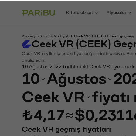
Kripto al/sat
Piyasalar
Anasayfa
Ceek VR fiyatı
Ceek VR (CEEK) TL fiyat geçmişi
Ceek VR (CEEK) Geçm
Ceek VR'in yıllar içindeki fiyat değişimini inceleyin. P
analiz edin.
10 Ağustos 2022 tarihindeki Ceek VR fiyatı ne k
10
Ağustos
20
Ceek VR
fiyatı
₺4,17
≈
$0,2311
Ceek VR geçmiş fiyatları