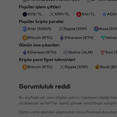
Popüler işlem çiftleri
SYN/TL
XRP/TL
XAI/TL
ADA
Popüler kripto paralar
Ankr (ANKR)
Ripple (XRP)
Aave (AA
Bitcoin (BTC)
Ethereum (ETH)
Vanar
Günün öne çıkanları
Ethereum (ETH)
Stellar (XLM)
Tron (
Kripto para fiyat tahminleri
Bitcoin (BTC)
Ripple (XRP)
Bonk (B
Sorumluluk reddi
Bu sayfada yer alan bilgiler yatırım tavsiyesi niteliği ta
(stablecoin ve NFT'ler dahil), yüksek volatiliteye sahipti
Dijital varlık işlemleri yapmadan önce finansal durumu