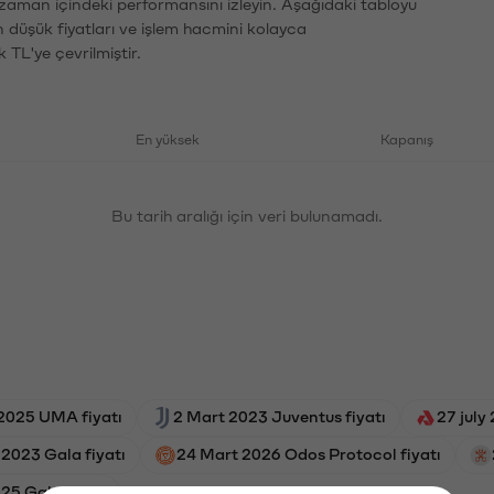
 zaman içindeki performansını izleyin. Aşağıdaki tabloyu
n düşük fiyatları ve işlem hacmini kolayca
 TL'ye çevrilmiştir.
En yüksek
Kapanış
Bu tarih aralığı için veri bulunamadı.
2025 UMA fiyatı
2 Mart 2023 Juventus fiyatı
27 july
 2023 Gala fiyatı
24 Mart 2026 Odos Protocol fiyatı
5 Gala fiyatı