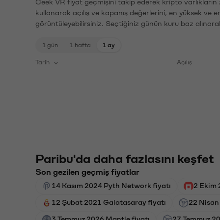
Ceek VR fiyat geçmişini takip ederek kripto varlıkların
kullanarak açılış ve kapanış değerlerini, en yüksek ve e
görüntüleyebilirsiniz. Seçtiğiniz günün kuru baz alınarak
1 gün
1 hafta
1 ay
Tarih
Açılış
Paribu'da daha fazlasını keşfet
Son gezilen geçmiş fiyatlar
14 Kasım 2024 Pyth Network fiyatı
2 Ekim 
12 Şubat 2021 Galatasaray fiyatı
22 Nisan
3 Temmuz 2026 Mantle fiyatı
27 Temmuz 202