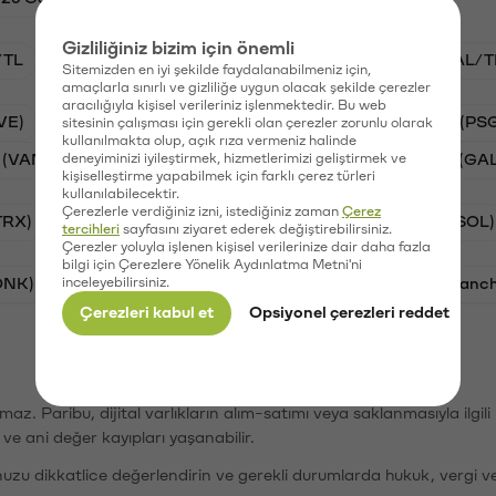
Gizliliğiniz bizim için önemli
/TL
BTC/TL
VANRY/TL
STG/TL
GAL/T
Sitemizden en iyi şekilde faydalanabilmeniz için,
amaçlarla sınırlı ve gizliliğe uygun olacak şekilde çerezler
aracılığıyla kişisel verileriniz işlenmektedir. Bu web
VE)
Synapse (SYN)
Waves (WAVES)
PSG (PS
sitesinin çalışması için gerekli olan çerezler zorunlu olarak
kullanılmakta olup, açık rıza vermeniz halinde
 (VANRY)
deneyiminizi iyileştirmek, hizmetlerimizi geliştirmek ve
Stargate Finance (STG)
Galatasaray (GA
kişiselleştirme yapabilmek için farklı çerez türleri
kullanılabilecektir.
Çerezlerle verdiğiniz izni, istediğiniz zaman
Çerez
TRX)
Bitcoin (BTC)
Ripple (XRP)
Solana (SOL)
tercihleri
sayfasını ziyaret ederek değiştirebilirsiniz.
Çerezler yoluyla işlenen kişisel verilerinize dair daha fazla
bilgi için Çerezlere Yönelik Aydınlatma Metni'ni
ONK)
inceleyebilirsiniz.
Ethereum (ETH)
Synapse (SYN)
Avalanc
Çerezleri kabul et
Opsiyonel çerezleri reddet
şımaz. Paribu, dijital varlıkların alım-satımı veya saklanmasıyla ilgi
r ve ani değer kayıpları yaşanabilir.
nuzu dikkatlice değerlendirin ve gerekli durumlarda hukuk, vergi v