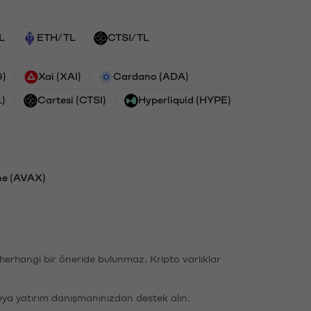
L
ETH/TL
CTSI/TL
G)
Xai (XAI)
Cardano (ADA)
L)
Cartesi (CTSI)
Hyperliquid (HYPE)
he (AVAX)
li herhangi bir öneride bulunmaz. Kripto varlıklar
eya yatırım danışmanınızdan destek alın.