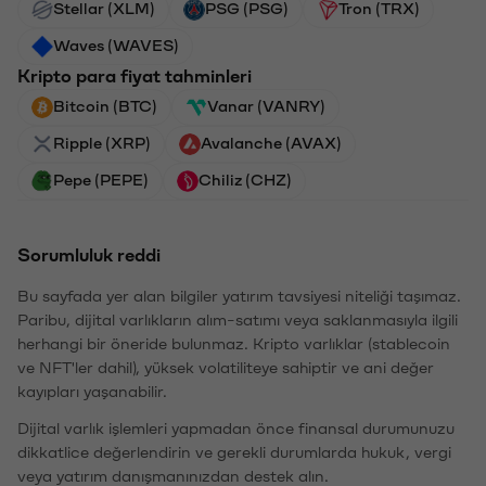
Stellar (XLM)
PSG (PSG)
Tron (TRX)
Waves (WAVES)
Kripto para fiyat tahminleri
Bitcoin (BTC)
Vanar (VANRY)
Ripple (XRP)
Avalanche (AVAX)
Pepe (PEPE)
Chiliz (CHZ)
Sorumluluk reddi
Bu sayfada yer alan bilgiler yatırım tavsiyesi niteliği taşımaz.
Paribu, dijital varlıkların alım-satımı veya saklanmasıyla ilgili
herhangi bir öneride bulunmaz. Kripto varlıklar (stablecoin
ve NFT'ler dahil), yüksek volatiliteye sahiptir ve ani değer
kayıpları yaşanabilir.
Dijital varlık işlemleri yapmadan önce finansal durumunuzu
dikkatlice değerlendirin ve gerekli durumlarda hukuk, vergi
veya yatırım danışmanınızdan destek alın.