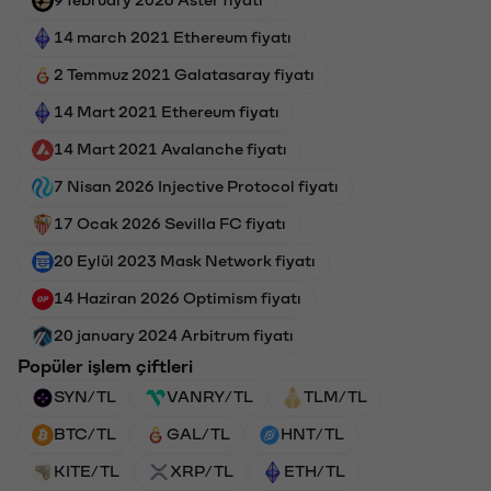
9 february 2026 Aster fiyatı
14 march 2021 Ethereum fiyatı
2 Temmuz 2021 Galatasaray fiyatı
14 Mart 2021 Ethereum fiyatı
14 Mart 2021 Avalanche fiyatı
7 Nisan 2026 Injective Protocol fiyatı
17 Ocak 2026 Sevilla FC fiyatı
20 Eylül 2023 Mask Network fiyatı
14 Haziran 2026 Optimism fiyatı
20 january 2024 Arbitrum fiyatı
Popüler işlem çiftleri
SYN/TL
VANRY/TL
TLM/TL
BTC/TL
GAL/TL
HNT/TL
KITE/TL
XRP/TL
ETH/TL