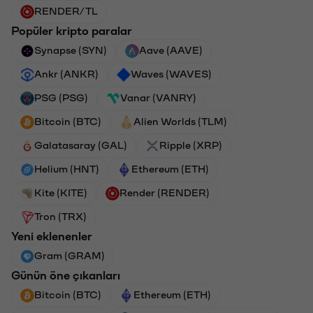
RENDER/TL
Popüler kripto paralar
Synapse (SYN)
Aave (AAVE)
Ankr (ANKR)
Waves (WAVES)
PSG (PSG)
Vanar (VANRY)
Bitcoin (BTC)
Alien Worlds (TLM)
Galatasaray (GAL)
Ripple (XRP)
Helium (HNT)
Ethereum (ETH)
Kite (KITE)
Render (RENDER)
Tron (TRX)
Yeni eklenenler
Gram (GRAM)
Günün öne çıkanları
Bitcoin (BTC)
Ethereum (ETH)