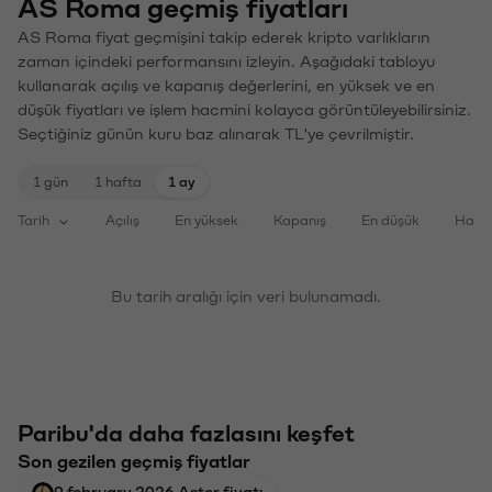
AS Roma geçmiş fiyatları
AS Roma fiyat geçmişini takip ederek kripto varlıkların
zaman içindeki performansını izleyin. Aşağıdaki tabloyu
kullanarak açılış ve kapanış değerlerini, en yüksek ve en
düşük fiyatları ve işlem hacmini kolayca görüntüleyebilirsiniz.
Seçtiğiniz günün kuru baz alınarak TL'ye çevrilmiştir.
1 gün
1 hafta
1 ay
Tarih
Açılış
En yüksek
Kapanış
En düşük
Haci
Bu tarih aralığı için veri bulunamadı.
Paribu'da daha fazlasını keşfet
Son gezilen geçmiş fiyatlar