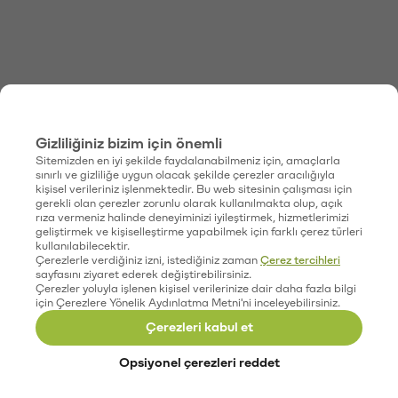
Gizliliğiniz bizim için önemli
Sitemizden en iyi şekilde faydalanabilmeniz için, amaçlarla
sınırlı ve gizliliğe uygun olacak şekilde çerezler aracılığıyla
kişisel verileriniz işlenmektedir. Bu web sitesinin çalışması için
gerekli olan çerezler zorunlu olarak kullanılmakta olup, açık
rıza vermeniz halinde deneyiminizi iyileştirmek, hizmetlerimizi
geliştirmek ve kişiselleştirme yapabilmek için farklı çerez türleri
kullanılabilecektir.
Çerezlerle verdiğiniz izni, istediğiniz zaman
Çerez tercihleri
sayfasını ziyaret ederek değiştirebilirsiniz.
Çerezler yoluyla işlenen kişisel verilerinize dair daha fazla bilgi
için Çerezlere Yönelik Aydınlatma Metni'ni inceleyebilirsiniz.
Çerezleri kabul et
Opsiyonel çerezleri reddet