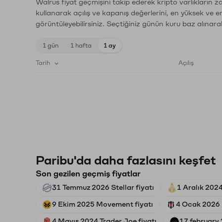
Walrus fiyat geçmişini takip ederek kripto varlıkların 
kullanarak açılış ve kapanış değerlerini, en yüksek ve e
görüntüleyebilirsiniz. Seçtiğiniz günün kuru baz alınarak
1 gün
1 hafta
1 ay
Tarih
Açılış
Paribu'da daha fazlasını keşfet
Son gezilen geçmiş fiyatlar
31 Temmuz 2026 Stellar fiyatı
1 Aralık 2024
9 Ekim 2025 Movement fiyatı
4 Ocak 2026 B
4 Mayıs 2024 Trader Joe fiyatı
17 february