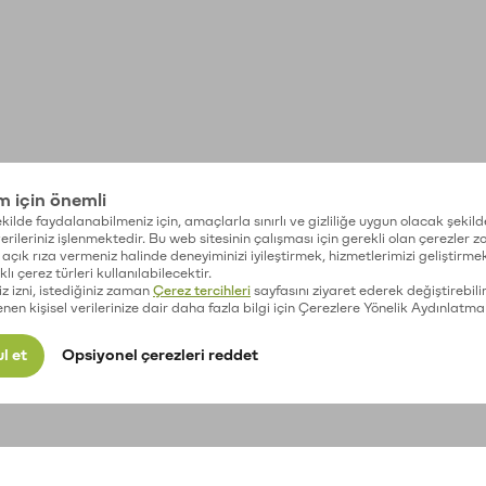
im için önemli
kilde faydalanabilmeniz için, amaçlarla sınırlı ve gizliliğe uygun olacak şekild
 verileriniz işlenmektedir. Bu web sitesinin çalışması için gerekli olan çerezler 
açık rıza vermeniz halinde deneyiminizi iyileştirmek, hizmetlerimizi geliştirmek
lı çerez türleri kullanılabilecektir.
iz izni, istediğiniz zaman
Çerez tercihleri
sayfasını ziyaret ederek değiştirebilir
enen kişisel verilerinize dair daha fazla bilgi için Çerezlere Yönelik Aydınlatma
l et
Opsiyonel çerezleri reddet