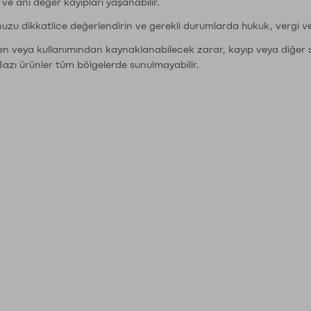
r ve ani değer kayıpları yaşanabilir.
nuzu dikkatlice değerlendirin ve gerekli durumlarda hukuk, vergi v
den veya kullanımından kaynaklanabilecek zarar, kayıp veya diğer 
Bazı ürünler tüm bölgelerde sunulmayabilir.