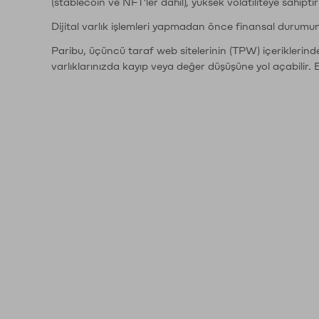
(stablecoin ve NFT'ler dahil), yüksek volatiliteye sahipti
Dijital varlık işlemleri yapmadan önce finansal durumu
Paribu, üçüncü taraf web sitelerinin (TPW) içeriklerin
varlıklarınızda kayıp veya değer düşüşüne yol açabilir. 