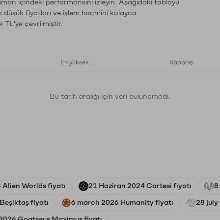
zaman içindeki performansını izleyin. Aşağıdaki tabloyu
n düşük fiyatları ve işlem hacmini kolayca
 TL'ye çevrilmiştir.
En yüksek
Kapanış
Bu tarih aralığı için veri bulunamadı.
 Alien Worlds fiyatı
21 Haziran 2024 Cartesi fiyatı
8
eşiktaş fiyatı
6 march 2026 Humanity fiyatı
28 july
 2026 Goatseus Maximus fiyatı