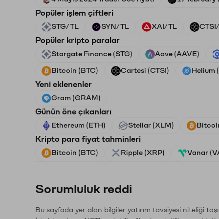
Popüler işlem çiftleri
STG/TL
SYN/TL
XAI/TL
CTSI
Popüler kripto paralar
Stargate Finance (STG)
Aave (AAVE)
Bitcoin (BTC)
Cartesi (CTSI)
Helium 
Yeni eklenenler
Gram (GRAM)
Günün öne çıkanları
Ethereum (ETH)
Stellar (XLM)
Bitcoi
Kripto para fiyat tahminleri
Bitcoin (BTC)
Ripple (XRP)
Vanar (
Sorumluluk reddi
Bu sayfada yer alan bilgiler yatırım tavsiyesi niteliği ta