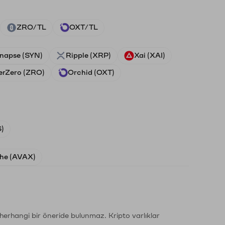
ZRO/TL
OXT/TL
napse (SYN)
Ripple (XRP)
Xai (XAI)
erZero (ZRO)
Orchid (OXT)
)
he (AVAX)
li herhangi bir öneride bulunmaz. Kripto varlıklar