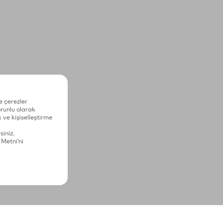
e çerezler
zorunlu olarak
 ve kişiselleştirme
siniz.
 Metni'ni