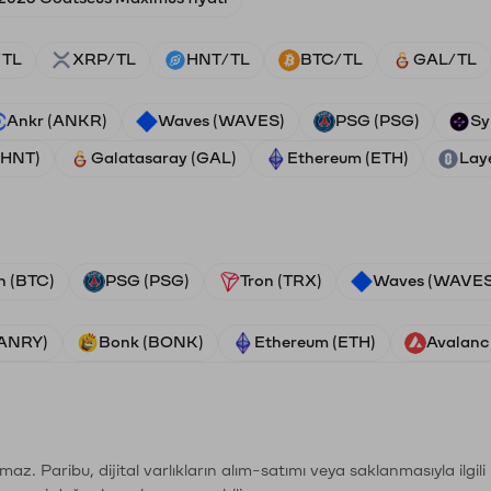
/TL
XRP/TL
HNT/TL
BTC/TL
GAL/TL
Ankr (ANKR)
Waves (WAVES)
PSG (PSG)
Sy
(HNT)
Galatasaray (GAL)
Ethereum (ETH)
Lay
n (BTC)
PSG (PSG)
Tron (TRX)
Waves (WAVES
VANRY)
Bonk (BONK)
Ethereum (ETH)
Avalanc
şımaz. Paribu, dijital varlıkların alım-satımı veya saklanmasıyla ilgi