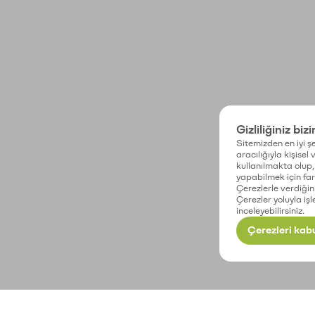
Gizliliğiniz biz
Sitemizden en iyi şe
aracılığıyla kişisel
kullanılmakta olup, 
yapabilmek için fark
Çerezlerle verdiğin
Çerezler yoluyla işl
inceleyebilirsiniz.
Çerezleri kabu