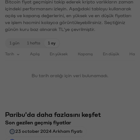
Bitcoin fiyat geçmişini takip ederek kripto varlıkların zaman
içindeki performansını izleyin. Aşağıdaki tabloyu kullanarak
açılış ve kapanış değerlerini, en yüksek ve en düşük fiyatları
ve işlem hacmini kolayca görüntüleyebilirsiniz. Seçtiğiniz
günün kuru baz alınarak TL'ye çevrilmiştir.
1 gün
1 hafta
1 ay
Tarih
Açılış
En yüksek
Kapanış
En düşük
Haci
Bu tarih aralığı için veri bulunamadı.
Paribu'da daha fazlasını keşfet
Son gezilen geçmiş fiyatlar
23 october 2024 Arkham fiyatı