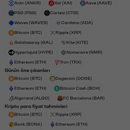
Ankr (ANKR)
Xai (XAI)
Aave (AAVE)
PSG (PSG)
Cartesi (CTSI)
Waves (WAVES)
Cardano (ADA)
Bitcoin (BTC)
Ripple (XRP)
Galatasaray (GAL)
Kite (KITE)
Hyperliquid (HYPE)
Numeraire (NMR)
Ethereum (ETH)
Tron (TRX)
Günün öne çıkanları
Bitcoin (BTC)
Dogecoin (DOGE)
Ethereum (ETH)
Bitcoin Cash (BCH)
Algorand (ALGO)
FC Barcelona (BAR)
Kripto para fiyat tahminleri
Bitcoin (BTC)
Ripple (XRP)
Bonk (BONK)
Ethereum (ETH)