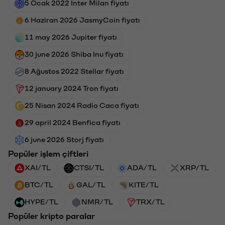
5 Ocak 2022 Inter Milan fiyatı
6 Haziran 2026 JasmyCoin fiyatı
11 may 2026 Jupiter fiyatı
30 june 2026 Shiba Inu fiyatı
8 Ağustos 2022 Stellar fiyatı
12 january 2024 Tron fiyatı
25 Nisan 2024 Radio Caca fiyatı
29 april 2024 Benfica fiyatı
6 june 2026 Storj fiyatı
Popüler işlem çiftleri
XAI/TL
CTSI/TL
ADA/TL
XRP/TL
BTC/TL
GAL/TL
KITE/TL
HYPE/TL
NMR/TL
TRX/TL
Popüler kripto paralar