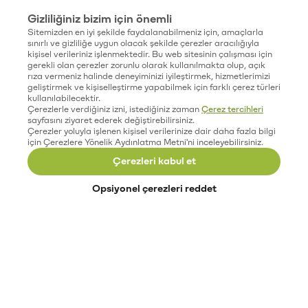
Gizliliğiniz bizim için önemli
Sitemizden en iyi şekilde faydalanabilmeniz için, amaçlarla
sınırlı ve gizliliğe uygun olacak şekilde çerezler aracılığıyla
kişisel verileriniz işlenmektedir. Bu web sitesinin çalışması için
gerekli olan çerezler zorunlu olarak kullanılmakta olup, açık
rıza vermeniz halinde deneyiminizi iyileştirmek, hizmetlerimizi
geliştirmek ve kişiselleştirme yapabilmek için farklı çerez türleri
kullanılabilecektir.
Çerezlerle verdiğiniz izni, istediğiniz zaman
Çerez tercihleri
sayfasını ziyaret ederek değiştirebilirsiniz.
Çerezler yoluyla işlenen kişisel verilerinize dair daha fazla bilgi
için Çerezlere Yönelik Aydınlatma Metni'ni inceleyebilirsiniz.
Çerezleri kabul et
Opsiyonel çerezleri reddet
Paribu’yu keşfet
Eğitimler