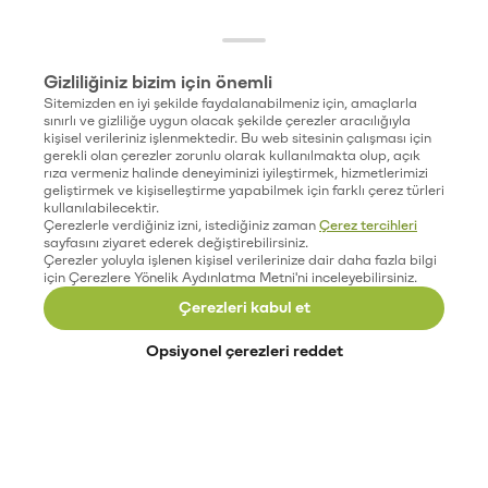
Gizliliğiniz bizim için önemli
Sitemizden en iyi şekilde faydalanabilmeniz için, amaçlarla
sınırlı ve gizliliğe uygun olacak şekilde çerezler aracılığıyla
kişisel verileriniz işlenmektedir. Bu web sitesinin çalışması için
gerekli olan çerezler zorunlu olarak kullanılmakta olup, açık
rıza vermeniz halinde deneyiminizi iyileştirmek, hizmetlerimizi
geliştirmek ve kişiselleştirme yapabilmek için farklı çerez türleri
kullanılabilecektir.
Çerezlerle verdiğiniz izni, istediğiniz zaman
Çerez tercihleri
sayfasını ziyaret ederek değiştirebilirsiniz.
Çerezler yoluyla işlenen kişisel verilerinize dair daha fazla bilgi
için Çerezlere Yönelik Aydınlatma Metni'ni inceleyebilirsiniz.
Çerezleri kabul et
Opsiyonel çerezleri reddet