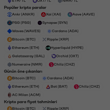
ETH/TL
OXT/TL
NMR/TL
Popüler kripto paralar
Ankr (ANKR)
Xai (XAI)
Aave (AAVE)
PSG (PSG)
Synapse (SYN)
Waves (WAVES)
Cardano (ADA)
Bitcoin (BTC)
Ripple (XRP)
Ethereum (ETH)
Hyperliquid (HYPE)
Galatasaray (GAL)
Orchid (OXT)
Numeraire (NMR)
Chiliz (CHZ)
Günün öne çıkanları
Bitcoin (BTC)
Cardano (ADA)
Ethereum (ETH)
Bat (BAT)
Chiliz (CHZ)
AC Milan (ACM)
Kripto para fiyat tahminleri
Bitcoin (BTC)
Ripple (XRP)