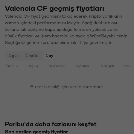
Valencia CF geçmiş fiyatları
Valencia CF fiyat geçmişini takip ederek kripto varlıkların
zaman içindeki performansını izleyin. Aşağıdaki tabloyu
kullanarak açılış ve kapanış değerlerini, en yüksek ve en
düşük fiyatları ve işlem hacmini kolayca görüntüleyebilirsiniz.
Seçtiğiniz günün kuru baz alınarak TL'ye çevrilmiştir.
1 gün
1 hafta
1 ay
Tarih
Açılış
En yüksek
Kapanış
En düşük
Haci
Bu tarih aralığı için veri bulunamadı.
Paribu'da daha fazlasını keşfet
Son gezilen geçmiş fiyatlar