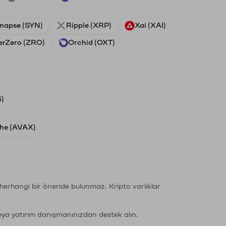
napse (SYN)
Ripple (XRP)
Xai (XAI)
erZero (ZRO)
Orchid (OXT)
)
he (AVAX)
li herhangi bir öneride bulunmaz. Kripto varlıklar
eya yatırım danışmanınızdan destek alın.