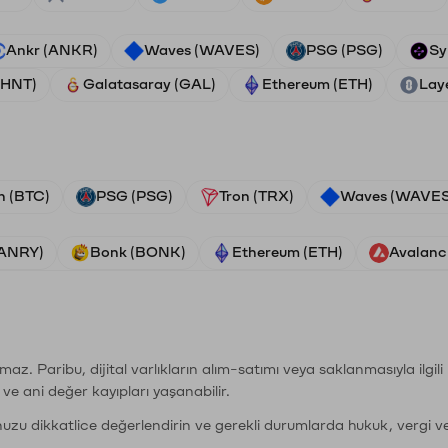
Ankr (ANKR)
Waves (WAVES)
PSG (PSG)
Sy
(HNT)
Galatasaray (GAL)
Ethereum (ETH)
Lay
n (BTC)
PSG (PSG)
Tron (TRX)
Waves (WAVES
VANRY)
Bonk (BONK)
Ethereum (ETH)
Avalanc
şımaz. Paribu, dijital varlıkların alım-satımı veya saklanmasıyla ilgi
r ve ani değer kayıpları yaşanabilir.
nuzu dikkatlice değerlendirin ve gerekli durumlarda hukuk, vergi v