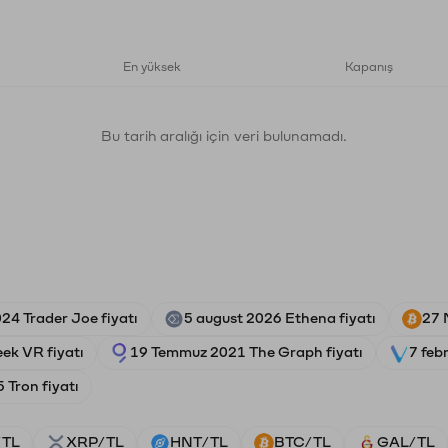
En yüksek
Kapanış
Bu tarih aralığı için veri bulunamadı.
24 Trader Joe fiyatı
5 august 2026 Ethena fiyatı
27 
ek VR fiyatı
19 Temmuz 2021 The Graph fiyatı
7 feb
 Tron fiyatı
/TL
XRP/TL
HNT/TL
BTC/TL
GAL/TL