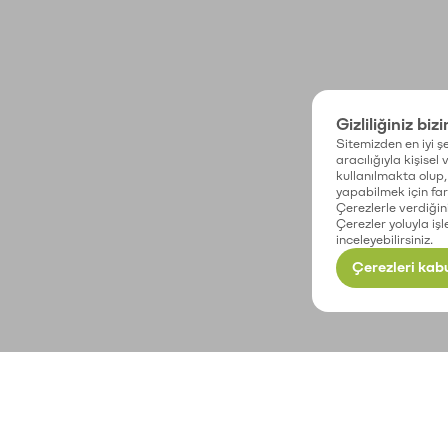
Gizliliğiniz biz
Sitemizden en iyi şe
aracılığıyla kişisel
kullanılmakta olup, 
yapabilmek için fark
Çerezlerle verdiğin
Çerezler yoluyla işl
inceleyebilirsiniz.
Çerezleri kabu