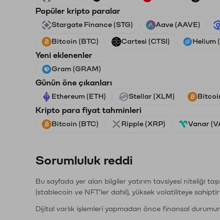
Popüler kripto paralar
Stargate Finance (STG)
Aave (AAVE)
Bitcoin (BTC)
Cartesi (CTSI)
Helium 
Yeni eklenenler
Gram (GRAM)
Günün öne çıkanları
Ethereum (ETH)
Stellar (XLM)
Bitcoi
Kripto para fiyat tahminleri
Bitcoin (BTC)
Ripple (XRP)
Vanar (
Sorumluluk reddi
Bu sayfada yer alan bilgiler yatırım tavsiyesi niteliği ta
(stablecoin ve NFT'ler dahil), yüksek volatiliteye sahipti
Dijital varlık işlemleri yapmadan önce finansal durumu