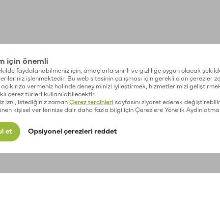
im için önemli
kilde faydalanabilmeniz için, amaçlarla sınırlı ve gizliliğe uygun olacak şekild
 verileriniz işlenmektedir. Bu web sitesinin çalışması için gerekli olan çerezler 
açık rıza vermeniz halinde deneyiminizi iyileştirmek, hizmetlerimizi geliştirmek
lı çerez türleri kullanılabilecektir.
iz izni, istediğiniz zaman
Çerez tercihleri
sayfasını ziyaret ederek değiştirebilir
enen kişisel verilerinize dair daha fazla bilgi için Çerezlere Yönelik Aydınlatma
l et
Opsiyonel çerezleri reddet