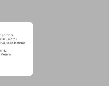
e çerezler
zorunlu olarak
 ve kişiselleştirme
siniz.
 Metni'ni