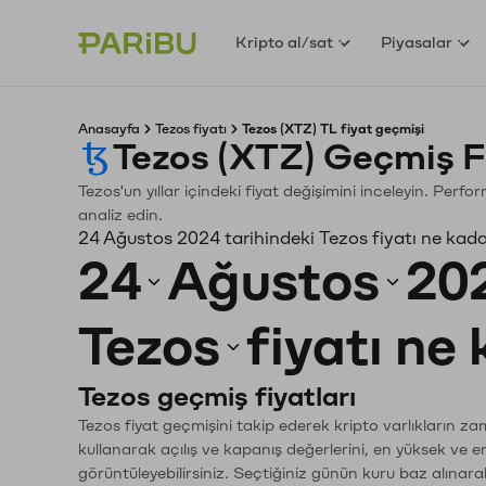
Kripto al/sat
Piyasalar
Anasayfa
Tezos fiyatı
Tezos (XTZ) TL fiyat geçmişi
Tezos (XTZ) Geçmiş F
Tezos'un yıllar içindeki fiyat değişimini inceleyin. Perf
analiz edin.
24 Ağustos 2024 tarihindeki Tezos fiyatı ne kad
24
Ağustos
20
Tezos
fiyatı ne
Tezos geçmiş fiyatları
Tezos fiyat geçmişini takip ederek kripto varlıkların z
kullanarak açılış ve kapanış değerlerini, en yüksek ve e
görüntüleyebilirsiniz. Seçtiğiniz günün kuru baz alınarak