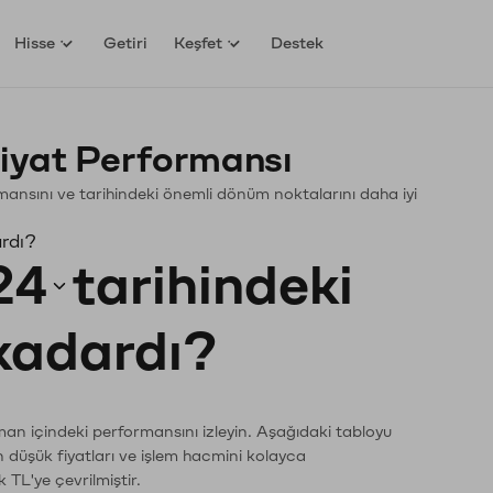
Hisse
Getiri
Keşfet
Destek
iyat Performansı
ormansını ve tarihindeki önemli dönüm noktalarını daha iyi
ardı?
24
tarihindeki
 kadardı?
aman içindeki performansını izleyin. Aşağıdaki tabloyu
n düşük fiyatları ve işlem hacmini kolayca
 TL'ye çevrilmiştir.