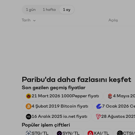
1 gün
1 hafta
1 ay
Tarih
Açılış
Paribu'da daha fazlasını keşfet
Son gezilen geçmiş fiyatlar
21 Mart 2026 1000Pepper fiyatı
4 Mayıs 20
4 Şubat 2019 Bitcoin fiyatı
7 Ocak 2026 Ce
16 Aralık 2025 io.net fiyatı
28 Ağustos 2025
Popüler işlem çiftleri
STG/TL
SYN/TL
XAI/TL
CTSI