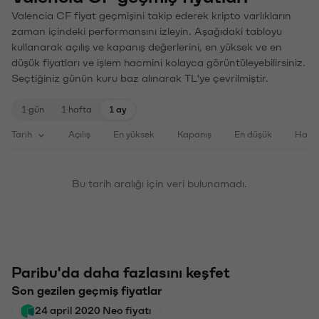
Valencia CF fiyat geçmişini takip ederek kripto varlıkların
zaman içindeki performansını izleyin. Aşağıdaki tabloyu
kullanarak açılış ve kapanış değerlerini, en yüksek ve en
düşük fiyatları ve işlem hacmini kolayca görüntüleyebilirsiniz.
Seçtiğiniz günün kuru baz alınarak TL'ye çevrilmiştir.
1 gün
1 hafta
1 ay
Tarih
Açılış
En yüksek
Kapanış
En düşük
Haci
Bu tarih aralığı için veri bulunamadı.
Paribu'da daha fazlasını keşfet
Son gezilen geçmiş fiyatlar
24 april 2020 Neo fiyatı