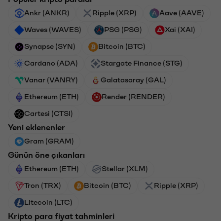
Ankr (ANKR)
Ripple (XRP)
Aave (AAVE)
Waves (WAVES)
PSG (PSG)
Xai (XAI)
Synapse (SYN)
Bitcoin (BTC)
Cardano (ADA)
Stargate Finance (STG)
Vanar (VANRY)
Galatasaray (GAL)
Ethereum (ETH)
Render (RENDER)
Cartesi (CTSI)
Yeni eklenenler
Gram (GRAM)
Günün öne çıkanları
Ethereum (ETH)
Stellar (XLM)
Tron (TRX)
Bitcoin (BTC)
Ripple (XRP)
Litecoin (LTC)
Kripto para fiyat tahminleri