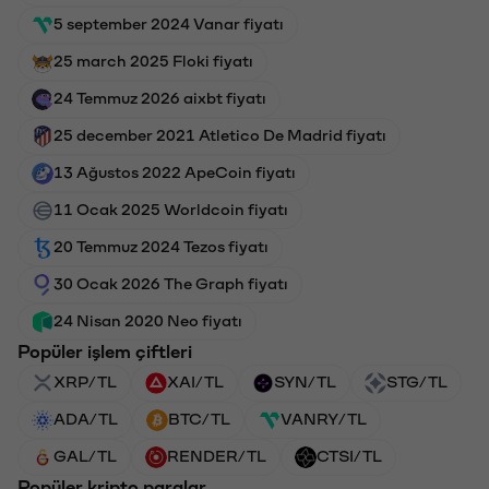
5 september 2024 Vanar fiyatı
25 march 2025 Floki fiyatı
24 Temmuz 2026 aixbt fiyatı
25 december 2021 Atletico De Madrid fiyatı
13 Ağustos 2022 ApeCoin fiyatı
11 Ocak 2025 Worldcoin fiyatı
20 Temmuz 2024 Tezos fiyatı
30 Ocak 2026 The Graph fiyatı
24 Nisan 2020 Neo fiyatı
Popüler işlem çiftleri
XRP/TL
XAI/TL
SYN/TL
STG/TL
ADA/TL
BTC/TL
VANRY/TL
GAL/TL
RENDER/TL
CTSI/TL
Popüler kripto paralar