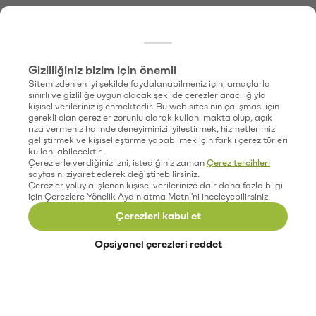
Gizliliğiniz bizim için önemli
Sitemizden en iyi şekilde faydalanabilmeniz için, amaçlarla
sınırlı ve gizliliğe uygun olacak şekilde çerezler aracılığıyla
kişisel verileriniz işlenmektedir. Bu web sitesinin çalışması için
gerekli olan çerezler zorunlu olarak kullanılmakta olup, açık
rıza vermeniz halinde deneyiminizi iyileştirmek, hizmetlerimizi
geliştirmek ve kişiselleştirme yapabilmek için farklı çerez türleri
kullanılabilecektir.
Çerezlerle verdiğiniz izni, istediğiniz zaman
Çerez tercihleri
sayfasını ziyaret ederek değiştirebilirsiniz.
Çerezler yoluyla işlenen kişisel verilerinize dair daha fazla bilgi
için Çerezlere Yönelik Aydınlatma Metni'ni inceleyebilirsiniz.
Çerezleri kabul et
Opsiyonel çerezleri reddet