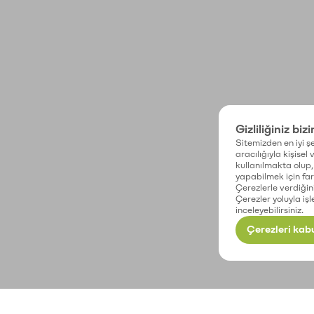
Gizliliğiniz biz
Sitemizden en iyi şe
aracılığıyla kişisel
kullanılmakta olup, 
yapabilmek için fark
Çerezlerle verdiğin
Çerezler yoluyla işl
inceleyebilirsiniz.
Çerezleri kabu