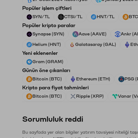
Popüler işlem çiftleri
SYN/TL
CTSI/TL
HNT/TL
BTC
Popüler kripto paralar
Synapse (SYN)
Aave (AAVE)
Ankr (
Helium (HNT)
Galatasaray (GAL)
Eth
Yeni eklenenler
Gram (GRAM)
Günün öne çıkanları
Bitcoin (BTC)
Ethereum (ETH)
PSG (
Kripto para fiyat tahminleri
Bitcoin (BTC)
Ripple (XRP)
Vanar (
Sorumluluk reddi
Bu sayfada yer alan bilgiler yatırım tavsiyesi niteliği ta