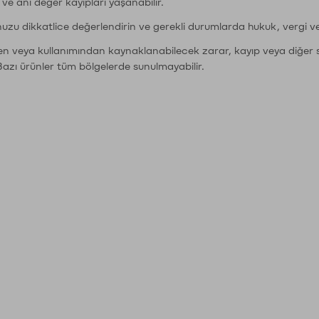
r ve ani değer kayıpları yaşanabilir.
nuzu dikkatlice değerlendirin ve gerekli durumlarda hukuk, vergi v
den veya kullanımından kaynaklanabilecek zarar, kayıp veya diğer 
Bazı ürünler tüm bölgelerde sunulmayabilir.