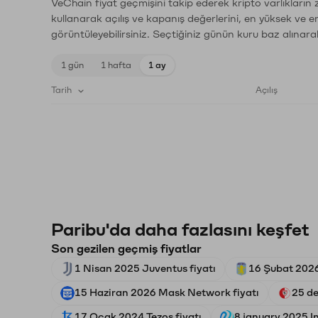
VeChain fiyat geçmişini takip ederek kripto varlıkların
kullanarak açılış ve kapanış değerlerini, en yüksek ve e
görüntüleyebilirsiniz. Seçtiğiniz günün kuru baz alınarak
1 gün
1 hafta
1 ay
Tarih
Açılış
Paribu'da daha fazlasını keşfet
Son gezilen geçmiş fiyatlar
1 Nisan 2025 Juventus fiyatı
16 Şubat 2026 
15 Haziran 2026 Mask Network fiyatı
25 d
17 Ocak 2024 Tezos fiyatı
8 january 2025 In