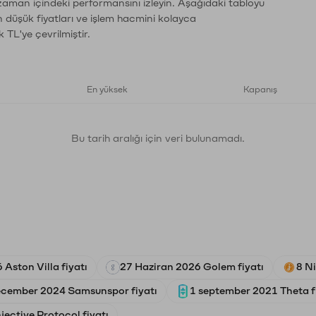
 zaman içindeki performansını izleyin. Aşağıdaki tabloyu
n düşük fiyatları ve işlem hacmini kolayca
 TL'ye çevrilmiştir.
En yüksek
Kapanış
Bu tarih aralığı için veri bulunamadı.
Aston Villa fiyatı
27 Haziran 2026 Golem fiyatı
8 N
ecember 2024 Samsunspor fiyatı
1 september 2021 Theta f
jective Protocol fiyatı