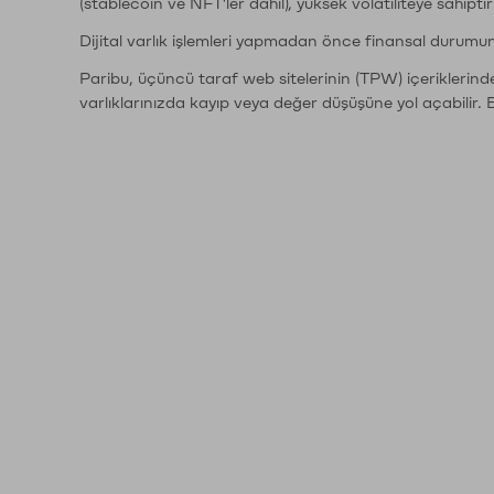
(stablecoin ve NFT'ler dahil), yüksek volatiliteye sahipti
Dijital varlık işlemleri yapmadan önce finansal durumu
Paribu, üçüncü taraf web sitelerinin (TPW) içeriklerin
varlıklarınızda kayıp veya değer düşüşüne yol açabilir. 