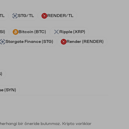
TL
STG/TL
RENDER/TL
SI)
Bitcoin (BTC)
Ripple (XRP)
Stargate Finance (STG)
Render (RENDER)
)
e (SYN)
li herhangi bir öneride bulunmaz. Kripto varlıklar