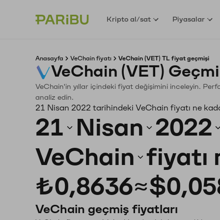
Kripto al/sat
Piyasalar
Anasayfa
VeChain fiyatı
VeChain (VET) TL fiyat geçmişi
VeChain (VET) Geçmi
VeChain'in yıllar içindeki fiyat değişimini inceleyin. Pe
analiz edin.
21 Nisan 2022 tarihindeki VeChain fiyatı ne kad
21
Nisan
2022
VeChain
fiyatı
₺0,8636
≈
$0,05
VeChain geçmiş fiyatları