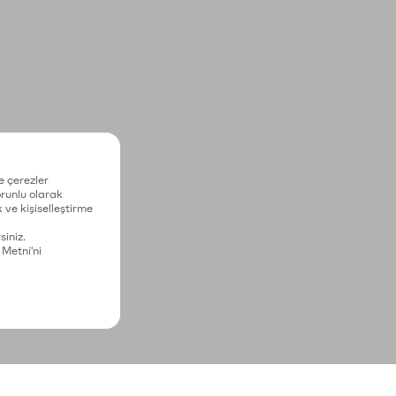
e çerezler
zorunlu olarak
 ve kişiselleştirme
siniz.
 Metni'ni