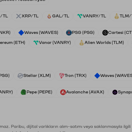
/TL
XRP/TL
GAL/TL
VANRY/TL
TLM/
ANKR)
Waves (WAVES)
PSG (PSG)
Cartesi (CT
ereum (ETH)
Vanar (VANRY)
Alien Worlds (TLM)
PSG)
Stellar (XLM)
Tron (TRX)
Waves (WAVES
VANRY)
Pepe (PEPE)
Avalanche (AVAX)
Synaps
şımaz. Paribu, dijital varlıkların alım-satımı veya saklanmasıyla ilgi