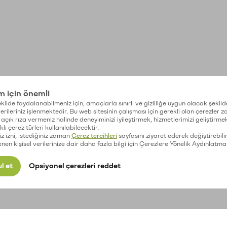
im için önemli
kilde faydalanabilmeniz için, amaçlarla sınırlı ve gizliliğe uygun olacak şekild
 verileriniz işlenmektedir. Bu web sitesinin çalışması için gerekli olan çerezler 
açık rıza vermeniz halinde deneyiminizi iyileştirmek, hizmetlerimizi geliştirmek
lı çerez türleri kullanılabilecektir.
iz izni, istediğiniz zaman
Çerez tercihleri
sayfasını ziyaret ederek değiştirebilir
enen kişisel verilerinize dair daha fazla bilgi için Çerezlere Yönelik Aydınlatma
l et
Opsiyonel çerezleri reddet