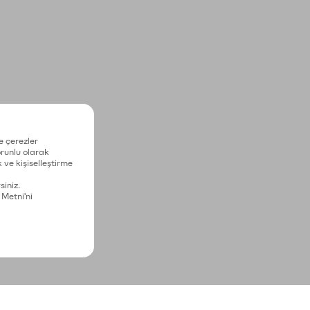
e çerezler
zorunlu olarak
 ve kişiselleştirme
siniz.
 Metni'ni