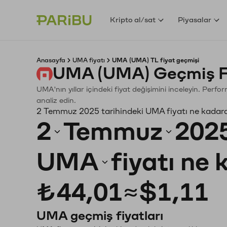
Kripto al/sat
Piyasalar
Anasayfa
UMA fiyatı
UMA (UMA) TL fiyat geçmişi
UMA (UMA) Geçmiş Fi
UMA'nın yıllar içindeki fiyat değişimini inceleyin. Perf
analiz edin.
2 Temmuz 2025 tarihindeki UMA fiyatı ne kadar
2
Temmuz
202
UMA
fiyatı ne
₺44,01
≈
$1,11
UMA geçmiş fiyatları