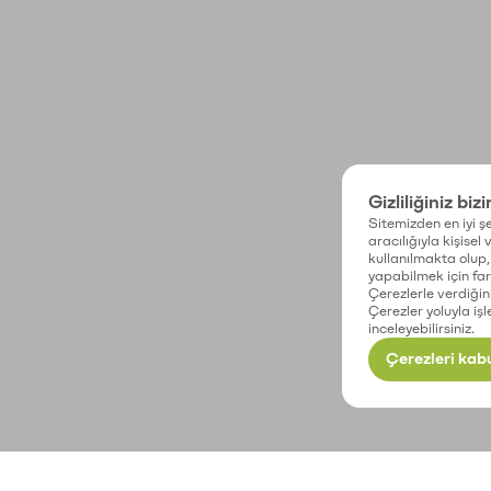
Gizliliğiniz biz
Sitemizden en iyi şe
aracılığıyla kişisel
kullanılmakta olup, 
yapabilmek için fark
Çerezlerle verdiğin
Çerezler yoluyla işl
inceleyebilirsiniz.
Çerezleri kabu