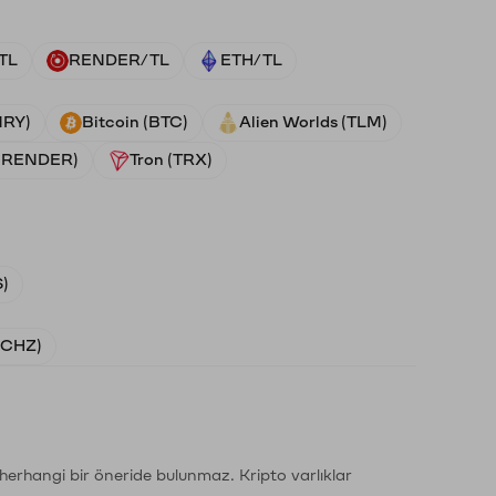
TL
RENDER/TL
ETH/TL
NRY)
Bitcoin (BTC)
Alien Worlds (TLM)
 (RENDER)
Tron (TRX)
)
 (CHZ)
li herhangi bir öneride bulunmaz. Kripto varlıklar