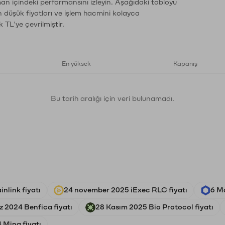
an içindeki performansını izleyin. Aşağıdaki tabloyu
n düşük fiyatları ve işlem hacmini kolayca
 TL'ye çevrilmiştir.
En yüksek
Kapanış
Bu tarih aralığı için veri bulunamadı.
nlink fiyatı
24 november 2025 iExec RLC fiyatı
6 Ma
 2024 Benfica fiyatı
28 Kasım 2025 Bio Protocol fiyatı
4 Mina fiyatı