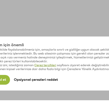
im için önemli
kilde faydalanabilmeniz için, amaçlarla sınırlı ve gizliliğe uygun olacak şekild
 verileriniz işlenmektedir. Bu web sitesinin çalışması için gerekli olan çerezler 
açık rıza vermeniz halinde deneyiminizi iyileştirmek, hizmetlerimizi geliştirmek
lı çerez türleri kullanılabilecektir.
iz izni, istediğiniz zaman
Çerez tercihleri
sayfasını ziyaret ederek değiştirebilir
enen kişisel verilerinize dair daha fazla bilgi için Çerezlere Yönelik Aydınlatma
l et
Opsiyonel çerezleri reddet