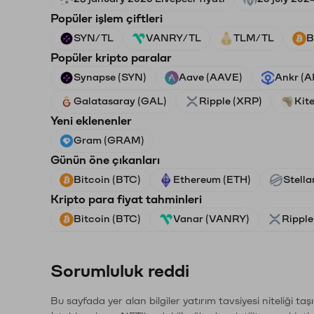
Popüler işlem çiftleri
SYN/TL
VANRY/TL
TLM/TL
B
Popüler kripto paralar
Synapse (SYN)
Aave (AAVE)
Ankr (
Galatasaray (GAL)
Ripple (XRP)
Kite
Yeni eklenenler
Gram (GRAM)
Günün öne çıkanları
Bitcoin (BTC)
Ethereum (ETH)
Stella
Kripto para fiyat tahminleri
Bitcoin (BTC)
Vanar (VANRY)
Ripple
Sorumluluk reddi
Bu sayfada yer alan bilgiler yatırım tavsiyesi niteliği ta