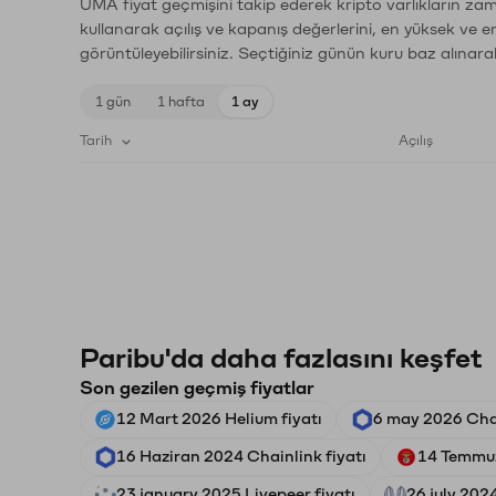
UMA fiyat geçmişini takip ederek kripto varlıkların zam
kullanarak açılış ve kapanış değerlerini, en yüksek ve e
görüntüleyebilirsiniz. Seçtiğiniz günün kuru baz alınarak
1 gün
1 hafta
1 ay
Tarih
Açılış
Paribu'da daha fazlasını keşfet
Son gezilen geçmiş fiyatlar
12 Mart 2026 Helium fiyatı
6 may 2026 Chai
16 Haziran 2024 Chainlink fiyatı
14 Temmuz
23 january 2025 Livepeer fiyatı
26 july 202