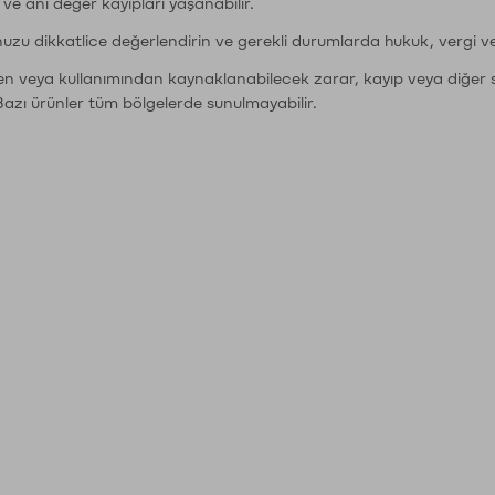
r ve ani değer kayıpları yaşanabilir.
nuzu dikkatlice değerlendirin ve gerekli durumlarda hukuk, vergi v
den veya kullanımından kaynaklanabilecek zarar, kayıp veya diğer 
Bazı ürünler tüm bölgelerde sunulmayabilir.