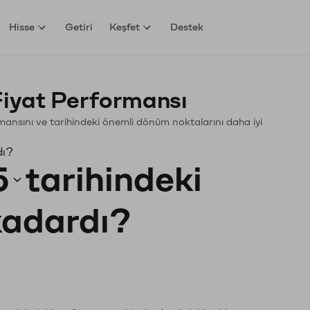
Hisse
Getiri
Keşfet
Destek
yat Performansı
ormansını ve tarihindeki önemli dönüm noktalarını daha iyi
dı?
5
tarihindeki
 kadardı?