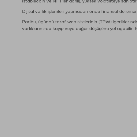
(stablecoin ve NFT'ler dahil), yüksek volatiliteye sahipti
Dijital varlık işlemleri yapmadan önce finansal durumu
Paribu, üçüncü taraf web sitelerinin (TPW) içeriklerin
varlıklarınızda kayıp veya değer düşüşüne yol açabilir. 