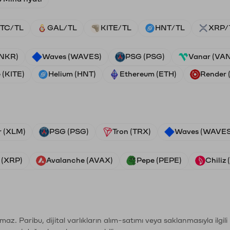
TC/TL
GAL/TL
KITE/TL
HNT/TL
XRP/
ANKR)
Waves (WAVES)
PSG (PSG)
Vanar (VA
 (KITE)
Helium (HNT)
Ethereum (ETH)
Render
r (XLM)
PSG (PSG)
Tron (TRX)
Waves (WAVES
 (XRP)
Avalanche (AVAX)
Pepe (PEPE)
Chiliz
şımaz. Paribu, dijital varlıkların alım-satımı veya saklanmasıyla ilgi