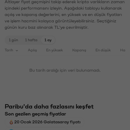
Altlayer fiyat geçmişini takip ederek kripto varlıkların zaman
içindeki performansını izleyin. Aşağıdaki tabloyu kullanarak
açılış ve kapanış değerlerini, en yüksek ve en düşük fiyatları
ve işlem hacmini kolayca görüntüleyebilirsiniz. Seçtiğiniz
günün kuru baz alınarak TL'ye çevrilmiştir.
1 gün
1 hafta
1 ay
Tarih
Açılış
En yüksek
Kapanış
En düşük
Haci
Bu tarih aralığı için veri bulunamadı.
Paribu'da daha fazlasını keşfet
Son gezilen geçmiş fiyatlar
20 Ocak 2026 Galatasaray fiyatı