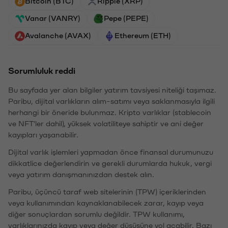
Bitcoin (BTC)
Ripple (XRP)
Vanar (VANRY)
Pepe (PEPE)
Avalanche (AVAX)
Ethereum (ETH)
Sorumluluk reddi
Bu sayfada yer alan bilgiler yatırım tavsiyesi niteliği taşımaz.
Paribu, dijital varlıkların alım-satımı veya saklanmasıyla ilgili
herhangi bir öneride bulunmaz. Kripto varlıklar (stablecoin
ve NFT'ler dahil), yüksek volatiliteye sahiptir ve ani değer
kayıpları yaşanabilir.
Dijital varlık işlemleri yapmadan önce finansal durumunuzu
dikkatlice değerlendirin ve gerekli durumlarda hukuk, vergi
veya yatırım danışmanınızdan destek alın.
Paribu, üçüncü taraf web sitelerinin (TPW) içeriklerinden
veya kullanımından kaynaklanabilecek zarar, kayıp veya
diğer sonuçlardan sorumlu değildir. TPW kullanımı,
varlıklarınızda kayıp veya değer düşüşüne yol açabilir. Bazı