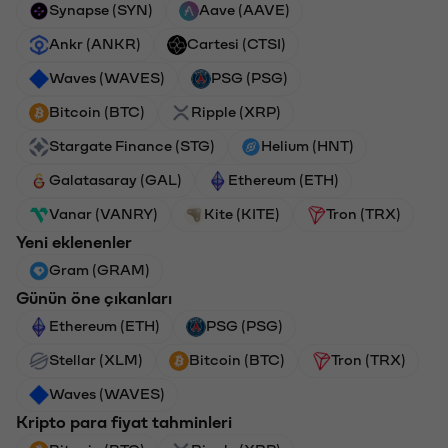
Synapse (SYN)
Aave (AAVE)
Ankr (ANKR)
Cartesi (CTSI)
Waves (WAVES)
PSG (PSG)
Bitcoin (BTC)
Ripple (XRP)
Stargate Finance (STG)
Helium (HNT)
Galatasaray (GAL)
Ethereum (ETH)
Vanar (VANRY)
Kite (KITE)
Tron (TRX)
Yeni eklenenler
Gram (GRAM)
Günün öne çıkanları
Ethereum (ETH)
PSG (PSG)
Stellar (XLM)
Bitcoin (BTC)
Tron (TRX)
Waves (WAVES)
Kripto para fiyat tahminleri