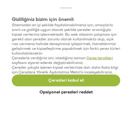
Gizliliğiniz bizim için önemli
Sitemizden en iyi şekilde faydalanabilmeniz için, amaçlarla
sınırlı ve gizliliğe uygun olacak şekilde çerezler aracılığıyla
kişisel verileriniz işlenmektedir. Bu web sitesinin çalışması için
gerekli olan çerezler zorunlu olarak kullanılmakta olup, açık
rıza vermeniz halinde deneyiminizi iyileştirmek, hizmetlerimizi
geliştirmek ve kişiselleştirme yapabilmek için farklı çerez türleri
kullanılabilecektir.
Çerezlerle verdiğiniz izni, istediğiniz zaman
Çerez tercihleri
sayfasını ziyaret ederek değiştirebilirsiniz.
Çerezler yoluyla işlenen kişisel verilerinize dair daha fazla bilgi
için Çerezlere Yönelik Aydınlatma Metni'ni inceleyebilirsiniz.
Çerezleri kabul et
Opsiyonel çerezleri reddet