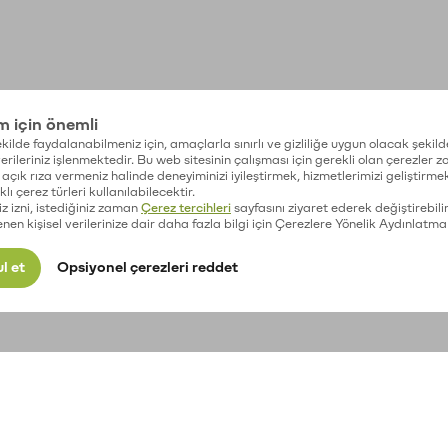
im için önemli
kilde faydalanabilmeniz için, amaçlarla sınırlı ve gizliliğe uygun olacak şekild
 verileriniz işlenmektedir. Bu web sitesinin çalışması için gerekli olan çerezler 
açık rıza vermeniz halinde deneyiminizi iyileştirmek, hizmetlerimizi geliştirmek
lı çerez türleri kullanılabilecektir.
iz izni, istediğiniz zaman
Çerez tercihleri
sayfasını ziyaret ederek değiştirebilir
enen kişisel verilerinize dair daha fazla bilgi için Çerezlere Yönelik Aydınlatma
l et
Opsiyonel çerezleri reddet