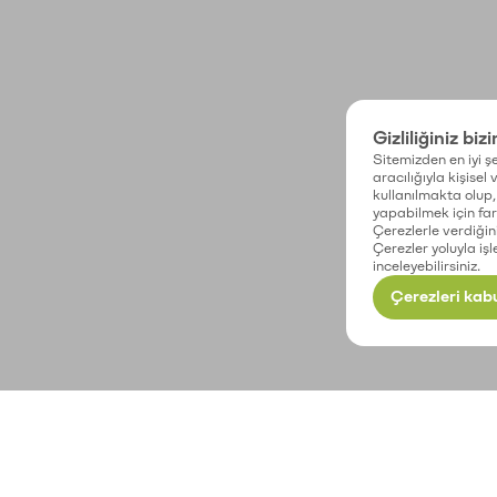
Gizliliğiniz biz
Sitemizden en iyi şe
aracılığıyla kişisel
kullanılmakta olup, 
yapabilmek için fark
Çerezlerle verdiğin
Çerezler yoluyla işl
inceleyebilirsiniz.
Çerezleri kabu