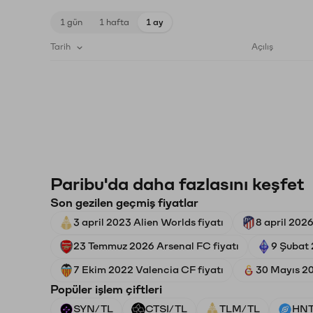
1 gün
1 hafta
1 ay
Tarih
Açılış
Paribu'da daha fazlasını keşfet
Son gezilen geçmiş fiyatlar
3 april 2023 Alien Worlds fiyatı
8 april 2026
23 Temmuz 2026 Arsenal FC fiyatı
9 Şubat 
7 Ekim 2022 Valencia CF fiyatı
30 Mayıs 20
Popüler işlem çiftleri
SYN/TL
CTSI/TL
TLM/TL
HNT