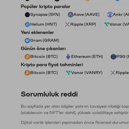
Popüler kripto paralar
Synapse (SYN)
Aave (AAVE)
Ankr (
Helium (HNT)
Ripple (XRP)
Vanar (V
Yeni eklenenler
Gram (GRAM)
Günün öne çıkanları
Bitcoin (BTC)
Ethereum (ETH)
PSG (
Kripto para fiyat tahminleri
Bitcoin (BTC)
Vanar (VANRY)
Ripple
Sorumluluk reddi
Bu sayfada yer alan bilgiler yatırım tavsiyesi niteliği ta
(stablecoin ve NFT'ler dahil), yüksek volatiliteye sahipti
Dijital varlık işlemleri yapmadan önce finansal durumu