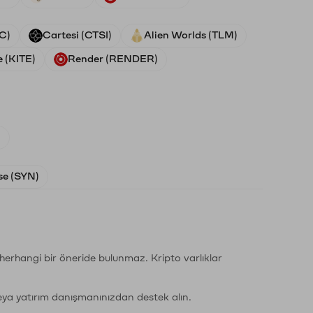
TC)
Cartesi (CTSI)
Alien Worlds (TLM)
e (KITE)
Render (RENDER)
)
e (SYN)
li herhangi bir öneride bulunmaz. Kripto varlıklar
eya yatırım danışmanınızdan destek alın.