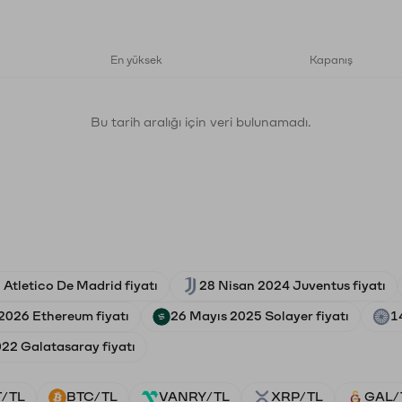
En yüksek
Kapanış
Bu tarih aralığı için veri bulunamadı.
 Atletico De Madrid fiyatı
28 Nisan 2024 Juventus fiyatı
2026 Ethereum fiyatı
26 Mayıs 2025 Solayer fiyatı
1
22 Galatasaray fiyatı
/TL
BTC/TL
VANRY/TL
XRP/TL
GAL/