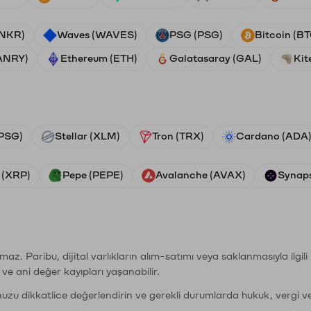
ANKR)
Waves (WAVES)
PSG (PSG)
Bitcoin (B
ANRY)
Ethereum (ETH)
Galatasaray (GAL)
Kit
PSG)
Stellar (XLM)
Tron (TRX)
Cardano (ADA
 (XRP)
Pepe (PEPE)
Avalanche (AVAX)
Synaps
şımaz. Paribu, dijital varlıkların alım-satımı veya saklanmasıyla ilgi
r ve ani değer kayıpları yaşanabilir.
nuzu dikkatlice değerlendirin ve gerekli durumlarda hukuk, vergi v