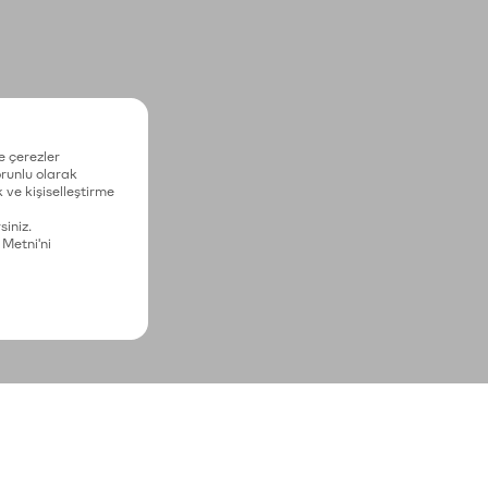
e çerezler
zorunlu olarak
 ve kişiselleştirme
siniz.
 Metni'ni