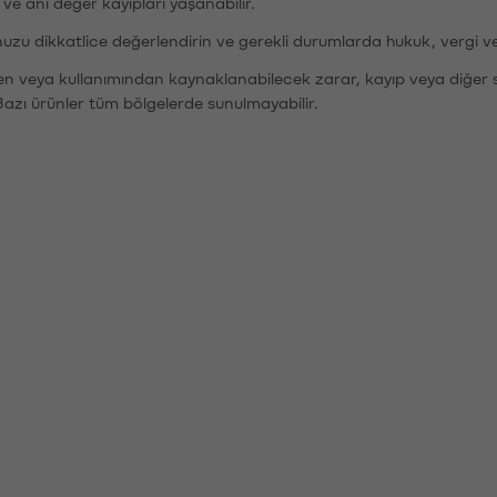
r ve ani değer kayıpları yaşanabilir.
nuzu dikkatlice değerlendirin ve gerekli durumlarda hukuk, vergi v
den veya kullanımından kaynaklanabilecek zarar, kayıp veya diğer 
Bazı ürünler tüm bölgelerde sunulmayabilir.