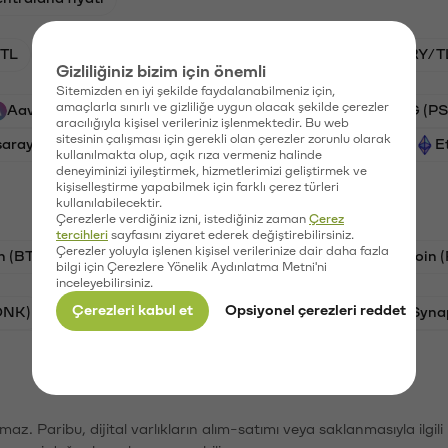
TL
BTC/TL
HNT/TL
GAL/TL
VANRY/T
Gizliliğiniz bizim için önemli
Sitemizden en iyi şekilde faydalanabilmeniz için,
amaçlarla sınırlı ve gizliliğe uygun olacak şekilde çerezler
Aave (AAVE)
Ripple (XRP)
Xai (XAI)
PSG (PS
aracılığıyla kişisel verileriniz işlenmektedir. Bu web
sitesinin çalışması için gerekli olan çerezler zorunlu olarak
saray (GAL)
Cardano (ADA)
Vanar (VANRY)
E
kullanılmakta olup, açık rıza vermeniz halinde
deneyiminizi iyileştirmek, hizmetlerimizi geliştirmek ve
kişiselleştirme yapabilmek için farklı çerez türleri
kullanılabilecektir.
Çerezlerle verdiğiniz izni, istediğiniz zaman
Çerez
tercihleri
sayfasını ziyaret ederek değiştirebilirsiniz.
Çerezler yoluyla işlenen kişisel verilerinize dair daha fazla
n (BTC)
Tron (TRX)
Litecoin (LTC)
Ravencoin 
bilgi için Çerezlere Yönelik Aydınlatma Metni'ni
inceleyebilirsiniz.
Çerezleri kabul et
Opsiyonel çerezleri reddet
ONK)
Ethereum (ETH)
Avalanche (AVAX)
Syna
şımaz. Paribu, dijital varlıkların alım-satımı veya saklanmasıyla ilgi