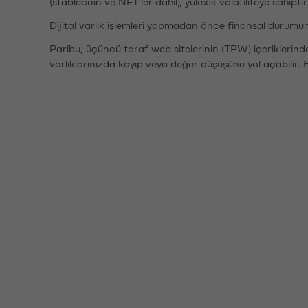
(stablecoin ve NFT'ler dahil), yüksek volatiliteye sahipti
Dijital varlık işlemleri yapmadan önce finansal durumu
Paribu, üçüncü taraf web sitelerinin (TPW) içeriklerin
varlıklarınızda kayıp veya değer düşüşüne yol açabilir. 