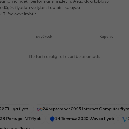
 zaman içindeki performansını izleyin. Aşağıdaki tabloyu
n düşük fiyatları ve işlem hacmini kolayca
 TL'ye çevrilmiştir.
En yüksek
Kapanış
Bu tarih aralığı için veri bulunamadı.
2 Zilliqa fiyatı
24 september 2025 Internet Computer fiyat
3 Portugal NT fiyatı
14 Temmuz 2020 Waves fiyatı
ntraland fiyatı