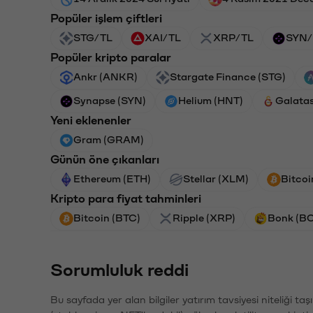
Popüler işlem çiftleri
STG/TL
XAI/TL
XRP/TL
SYN/
Popüler kripto paralar
Ankr (ANKR)
Stargate Finance (STG)
Synapse (SYN)
Helium (HNT)
Galata
Yeni eklenenler
Gram (GRAM)
Günün öne çıkanları
Ethereum (ETH)
Stellar (XLM)
Bitcoi
Kripto para fiyat tahminleri
Bitcoin (BTC)
Ripple (XRP)
Bonk (B
Sorumluluk reddi
Bu sayfada yer alan bilgiler yatırım tavsiyesi niteliği ta