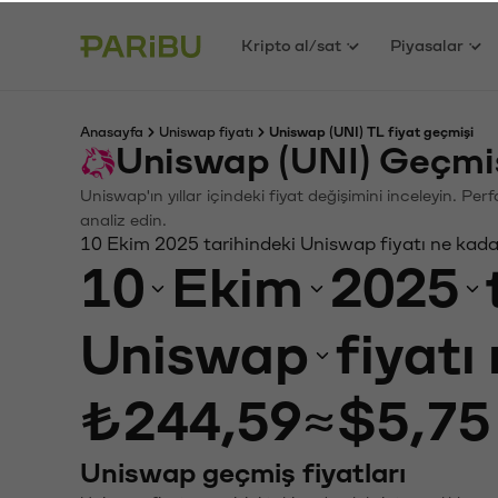
Kripto al/sat
Piyasalar
Anasayfa
Uniswap fiyatı
Uniswap (UNI) TL fiyat geçmişi
Uniswap (UNI) Geçmiş
Uniswap'ın yıllar içindeki fiyat değişimini inceleyin. Pe
analiz edin.
10 Ekim 2025 tarihindeki Uniswap fiyatı ne kada
10
Ekim
2025
Uniswap
fiyatı
₺244,59
≈
$5,75
Uniswap geçmiş fiyatları