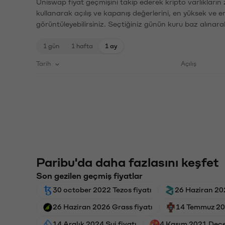
Uniswap fiyat geçmişini takip ederek kripto varlıkların
kullanarak açılış ve kapanış değerlerini, en yüksek ve e
görüntüleyebilirsiniz. Seçtiğiniz günün kuru baz alınarak
1 gün
1 hafta
1 ay
Tarih
Açılış
Paribu'da daha fazlasını keşfet
Son gezilen geçmiş fiyatlar
30 october 2022 Tezos fiyatı
26 Haziran 202
26 Haziran 2026 Grass fiyatı
14 Temmuz 202
14 Aralık 2024 Sui fiyatı
4 Kasım 2021 Dece