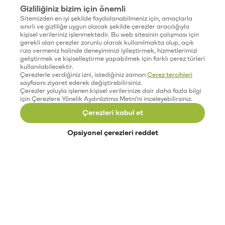
Gizliliğiniz bizim için önemli
Sitemizden en iyi şekilde faydalanabilmeniz için, amaçlarla
sınırlı ve gizliliğe uygun olacak şekilde çerezler aracılığıyla
kişisel verileriniz işlenmektedir. Bu web sitesinin çalışması için
gerekli olan çerezler zorunlu olarak kullanılmakta olup, açık
rıza vermeniz halinde deneyiminizi iyileştirmek, hizmetlerimizi
geliştirmek ve kişiselleştirme yapabilmek için farklı çerez türleri
kullanılabilecektir.
Çerezlerle verdiğiniz izni, istediğiniz zaman
Çerez tercihleri
sayfasını ziyaret ederek değiştirebilirsiniz.
Çerezler yoluyla işlenen kişisel verilerinize dair daha fazla bilgi
için Çerezlere Yönelik Aydınlatma Metni'ni inceleyebilirsiniz.
Çerezleri kabul et
Opsiyonel çerezleri reddet
Paribu’yu keşfet
Eğitimler