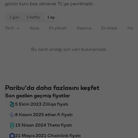
günün kuru baz alınarak TL'ye çevrilmiştir.
1 gün
1 hafta
1 ay
Tarih
Açılış
En yüksek
Kapanış
En düşük
Haci
Bu tarih aralığı için veri bulunamadı.
Paribu'da daha fazlasını keşfet
Son gezilen geçmiş fiyatlar
5 Ekim 2023 Zilliqa fiyatı
8 Kasım 2025 ether.fi fiyatı
15 Nisan 2024 Theta fiyatı
21 Mayıs 2021 Chainlink fiyatı