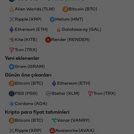
Alien Worlds (TLM)
Bitcoin (BTC)
Ripple (XRP)
Helium (HNT)
Ethereum (ETH)
Galatasaray (GAL)
Kite (KITE)
Render (RENDER)
Tron (TRX)
Yeni eklenenler
Gram (GRAM)
Günün öne çıkanları
Bitcoin (BTC)
Ethereum (ETH)
PSG (PSG)
Stellar (XLM)
Tron (TRX)
Cardano (ADA)
Kripto para fiyat tahminleri
Bitcoin (BTC)
Vanar (VANRY)
Ripple (XRP)
Avalanche (AVAX)