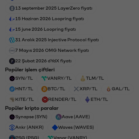
13 september 2025 LayerZero fiyatı
15 Haziran 2026 Loopring fiyatı
15 june 2026 Loopring fiyatı
31 Aralık 2025 Injective Protocol fiyatı
7 Mayıs 2026 OMG Network fiyatı
22 Şubat 2026 dYdX fiyatı
Popüler işlem çiftleri
SYN/TL
VANRY/TL
TLM/TL
HNT/TL
BTC/TL
XRP/TL
GAL/TL
KITE/TL
RENDER/TL
ETH/TL
Popüler kripto paralar
Synapse (SYN)
Aave (AAVE)
Ankr (ANKR)
Waves (WAVES)
PSG (PSG)
Vanar (VANRY)