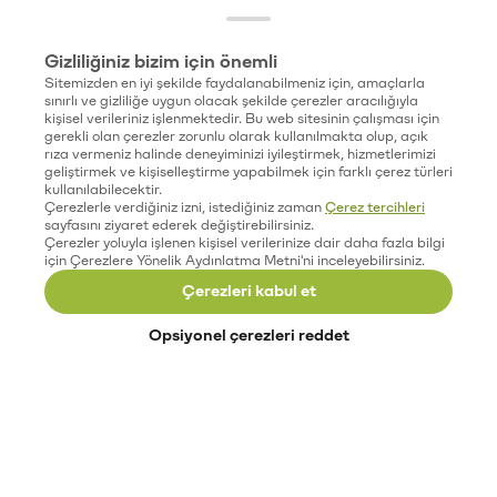
Gizliliğiniz bizim için önemli
Sitemizden en iyi şekilde faydalanabilmeniz için, amaçlarla
sınırlı ve gizliliğe uygun olacak şekilde çerezler aracılığıyla
kişisel verileriniz işlenmektedir. Bu web sitesinin çalışması için
gerekli olan çerezler zorunlu olarak kullanılmakta olup, açık
rıza vermeniz halinde deneyiminizi iyileştirmek, hizmetlerimizi
geliştirmek ve kişiselleştirme yapabilmek için farklı çerez türleri
kullanılabilecektir.
Çerezlerle verdiğiniz izni, istediğiniz zaman
Çerez tercihleri
sayfasını ziyaret ederek değiştirebilirsiniz.
Çerezler yoluyla işlenen kişisel verilerinize dair daha fazla bilgi
için Çerezlere Yönelik Aydınlatma Metni'ni inceleyebilirsiniz.
Çerezleri kabul et
Opsiyonel çerezleri reddet
Paribu’yu keşfet