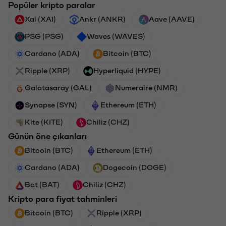
Popüler kripto paralar
Xai (XAI)
Ankr (ANKR)
Aave (AAVE)
PSG (PSG)
Waves (WAVES)
Cardano (ADA)
Bitcoin (BTC)
Ripple (XRP)
Hyperliquid (HYPE)
Galatasaray (GAL)
Numeraire (NMR)
Synapse (SYN)
Ethereum (ETH)
Kite (KITE)
Chiliz (CHZ)
Günün öne çıkanları
Bitcoin (BTC)
Ethereum (ETH)
Cardano (ADA)
Dogecoin (DOGE)
Bat (BAT)
Chiliz (CHZ)
Kripto para fiyat tahminleri
Bitcoin (BTC)
Ripple (XRP)