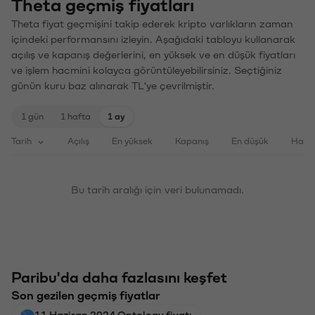
Theta geçmiş fiyatları
Theta fiyat geçmişini takip ederek kripto varlıkların zaman
içindeki performansını izleyin. Aşağıdaki tabloyu kullanarak
açılış ve kapanış değerlerini, en yüksek ve en düşük fiyatları
ve işlem hacmini kolayca görüntüleyebilirsiniz. Seçtiğiniz
günün kuru baz alınarak TL'ye çevrilmiştir.
1 gün
1 hafta
1 ay
Tarih
Açılış
En yüksek
Kapanış
En düşük
Haci
Bu tarih aralığı için veri bulunamadı.
Paribu'da daha fazlasını keşfet
Son gezilen geçmiş fiyatlar
11 Haziran 2024 Ontology fiyatı