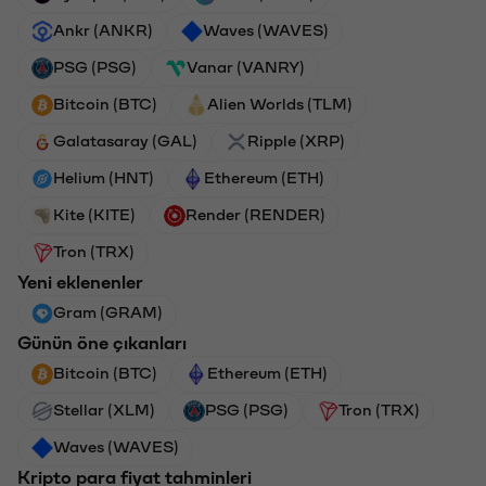
Ankr (ANKR)
Waves (WAVES)
PSG (PSG)
Vanar (VANRY)
Bitcoin (BTC)
Alien Worlds (TLM)
Galatasaray (GAL)
Ripple (XRP)
Helium (HNT)
Ethereum (ETH)
Kite (KITE)
Render (RENDER)
Tron (TRX)
Yeni eklenenler
Gram (GRAM)
Günün öne çıkanları
Bitcoin (BTC)
Ethereum (ETH)
Stellar (XLM)
PSG (PSG)
Tron (TRX)
Waves (WAVES)
Kripto para fiyat tahminleri