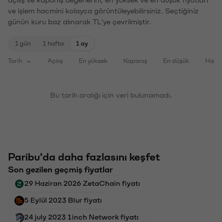
açılış ve kapanış değerlerini, en yüksek ve en düşük fiyatları
ve işlem hacmini kolayca görüntüleyebilirsiniz. Seçtiğiniz
günün kuru baz alınarak TL'ye çevrilmiştir.
1 gün
1 hafta
1 ay
Tarih
Açılış
En yüksek
Kapanış
En düşük
Haci
Bu tarih aralığı için veri bulunamadı.
Paribu'da daha fazlasını keşfet
Son gezilen geçmiş fiyatlar
29 Haziran 2026 ZetaChain fiyatı
5 Eylül 2023 Blur fiyatı
24 july 2023 1inch Network fiyatı