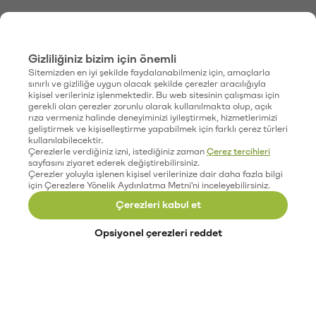
Gizliliğiniz bizim için önemli
Sitemizden en iyi şekilde faydalanabilmeniz için, amaçlarla
sınırlı ve gizliliğe uygun olacak şekilde çerezler aracılığıyla
kişisel verileriniz işlenmektedir. Bu web sitesinin çalışması için
gerekli olan çerezler zorunlu olarak kullanılmakta olup, açık
rıza vermeniz halinde deneyiminizi iyileştirmek, hizmetlerimizi
geliştirmek ve kişiselleştirme yapabilmek için farklı çerez türleri
kullanılabilecektir.
Çerezlerle verdiğiniz izni, istediğiniz zaman
Çerez tercihleri
sayfasını ziyaret ederek değiştirebilirsiniz.
Çerezler yoluyla işlenen kişisel verilerinize dair daha fazla bilgi
için Çerezlere Yönelik Aydınlatma Metni'ni inceleyebilirsiniz.
Çerezleri kabul et
Opsiyonel çerezleri reddet