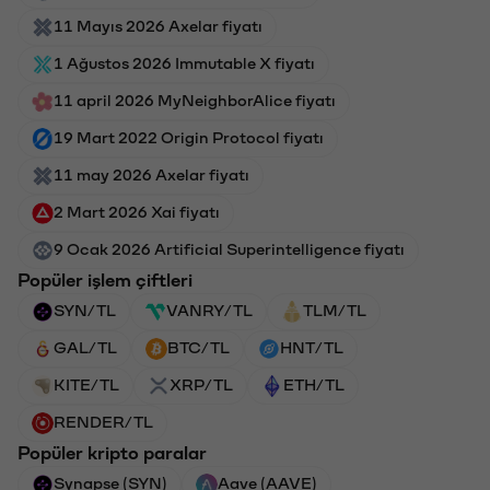
11 Mayıs 2026 Axelar fiyatı
1 Ağustos 2026 Immutable X fiyatı
11 april 2026 MyNeighborAlice fiyatı
19 Mart 2022 Origin Protocol fiyatı
11 may 2026 Axelar fiyatı
2 Mart 2026 Xai fiyatı
9 Ocak 2026 Artificial Superintelligence fiyatı
Popüler işlem çiftleri
SYN/TL
VANRY/TL
TLM/TL
GAL/TL
BTC/TL
HNT/TL
KITE/TL
XRP/TL
ETH/TL
RENDER/TL
Popüler kripto paralar
Synapse (SYN)
Aave (AAVE)