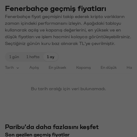
Fenerbahçe geçmiş fiyatları
Fenerbahçe fiyat geçmişini takip ederek kripto varlıkların
zaman içindeki performansını izleyin. Aşağıdaki tabloyu
kullanarak açılış ve kapanış değerlerini, en yüksek ve en
düşük fiyatları ve işlem hacmini kolayca görüntüleyebilirsiniz.
Seçtiğiniz günün kuru baz alınarak TL'ye çevrilmiştir.
1 gün
1 hafta
1 ay
Tarih
Açılış
En yüksek
Kapanış
En düşük
Haci
Bu tarih aralığı için veri bulunamadı.
Paribu'da daha fazlasını keşfet
Son gezilen geçmiş fiyatlar