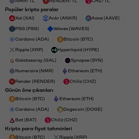
NMR/TL
RENDER/TL
CHZ/TL
Popüler kripto paralar
Xai (XAI)
Ankr (ANKR)
Aave (AAVE)
PSG (PSG)
Waves (WAVES)
Cardano (ADA)
Bitcoin (BTC)
Ripple (XRP)
Hyperliquid (HYPE)
Galatasaray (GAL)
Synapse (SYN)
Numeraire (NMR)
Ethereum (ETH)
Render (RENDER)
Chiliz (CHZ)
Günün öne çıkanları
Bitcoin (BTC)
Ethereum (ETH)
Cardano (ADA)
Dogecoin (DOGE)
Bat (BAT)
Chiliz (CHZ)
Kripto para fiyat tahminleri
Bitcoin (BTC)
Ripple (XRP)