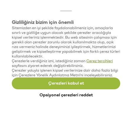
Gizliliğiniz bizim için önemli
Sitemizden en iyi şekilde faydalanabilmeniz için, amaçlarla
sınırlı ve gizliliğe uygun olacak şekilde çerezler aracılığıyla
kişisel verileriniz işlenmektedir. Bu web sitesinin çalışması için
gerekli olan çerezler zorunlu olarak kullanılmakta olup, açık
rıza vermeniz halinde deneyiminizi iyileştirmek, hizmetlerimizi
geliştirmek ve kişiselleştirme yapabilmek için farklı çerez türleri
kullanılabilecektir.
Çerezlerle verdiğiniz izni, istediğiniz zaman
Çerez tercihleri
sayfasını ziyaret ederek değiştirebilirsiniz.
Çerezler yoluyla işlenen kişisel verilerinize dair daha fazla bilgi
için Çerezlere Yönelik Aydınlatma Metni'ni inceleyebilirsiniz.
Çerezleri kabul et
Opsiyonel çerezleri reddet