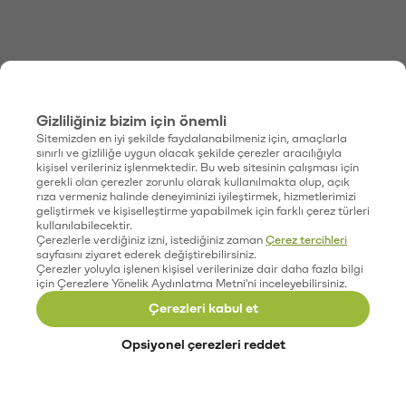
Gizliliğiniz bizim için önemli
Sitemizden en iyi şekilde faydalanabilmeniz için, amaçlarla
sınırlı ve gizliliğe uygun olacak şekilde çerezler aracılığıyla
kişisel verileriniz işlenmektedir. Bu web sitesinin çalışması için
gerekli olan çerezler zorunlu olarak kullanılmakta olup, açık
rıza vermeniz halinde deneyiminizi iyileştirmek, hizmetlerimizi
geliştirmek ve kişiselleştirme yapabilmek için farklı çerez türleri
kullanılabilecektir.
Çerezlerle verdiğiniz izni, istediğiniz zaman
Çerez tercihleri
sayfasını ziyaret ederek değiştirebilirsiniz.
Çerezler yoluyla işlenen kişisel verilerinize dair daha fazla bilgi
için Çerezlere Yönelik Aydınlatma Metni'ni inceleyebilirsiniz.
Çerezleri kabul et
Opsiyonel çerezleri reddet