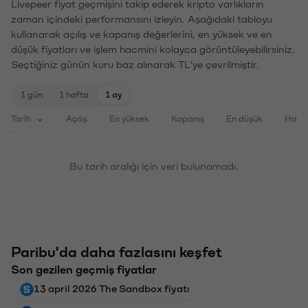
Livepeer fiyat geçmişini takip ederek kripto varlıkların
zaman içindeki performansını izleyin. Aşağıdaki tabloyu
kullanarak açılış ve kapanış değerlerini, en yüksek ve en
düşük fiyatları ve işlem hacmini kolayca görüntüleyebilirsiniz.
Seçtiğiniz günün kuru baz alınarak TL'ye çevrilmiştir.
1 gün
1 hafta
1 ay
Tarih
Açılış
En yüksek
Kapanış
En düşük
Haci
Bu tarih aralığı için veri bulunamadı.
Paribu'da daha fazlasını keşfet
Son gezilen geçmiş fiyatlar
13 april 2026 The Sandbox fiyatı