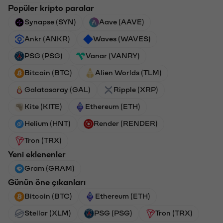
Popüler kripto paralar
Synapse (SYN)
Aave (AAVE)
Ankr (ANKR)
Waves (WAVES)
PSG (PSG)
Vanar (VANRY)
Bitcoin (BTC)
Alien Worlds (TLM)
Galatasaray (GAL)
Ripple (XRP)
Kite (KITE)
Ethereum (ETH)
Helium (HNT)
Render (RENDER)
Tron (TRX)
Yeni eklenenler
Gram (GRAM)
Günün öne çıkanları
Bitcoin (BTC)
Ethereum (ETH)
Stellar (XLM)
PSG (PSG)
Tron (TRX)