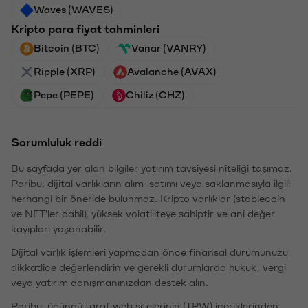
Waves (WAVES)
Kripto para fiyat tahminleri
Bitcoin (BTC)
Vanar (VANRY)
Ripple (XRP)
Avalanche (AVAX)
Pepe (PEPE)
Chiliz (CHZ)
Sorumluluk reddi
Bu sayfada yer alan bilgiler yatırım tavsiyesi niteliği taşımaz.
Paribu, dijital varlıkların alım-satımı veya saklanmasıyla ilgili
herhangi bir öneride bulunmaz. Kripto varlıklar (stablecoin
ve NFT'ler dahil), yüksek volatiliteye sahiptir ve ani değer
kayıpları yaşanabilir.
Dijital varlık işlemleri yapmadan önce finansal durumunuzu
dikkatlice değerlendirin ve gerekli durumlarda hukuk, vergi
veya yatırım danışmanınızdan destek alın.
Paribu, üçüncü taraf web sitelerinin (TPW) içeriklerinden