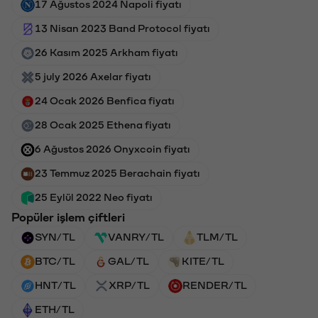
17 Ağustos 2024 Napoli fiyatı
13 Nisan 2023 Band Protocol fiyatı
26 Kasım 2025 Arkham fiyatı
5 july 2026 Axelar fiyatı
24 Ocak 2026 Benfica fiyatı
28 Ocak 2025 Ethena fiyatı
6 Ağustos 2026 Onyxcoin fiyatı
23 Temmuz 2025 Berachain fiyatı
25 Eylül 2022 Neo fiyatı
Popüler işlem çiftleri
SYN/TL
VANRY/TL
TLM/TL
BTC/TL
GAL/TL
KITE/TL
HNT/TL
XRP/TL
RENDER/TL
ETH/TL