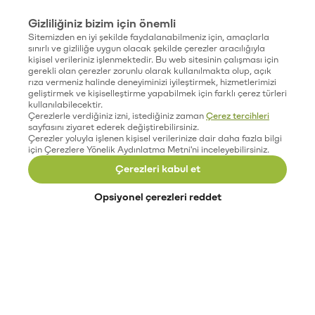
Gizliliğiniz bizim için önemli
Sitemizden en iyi şekilde faydalanabilmeniz için, amaçlarla
sınırlı ve gizliliğe uygun olacak şekilde çerezler aracılığıyla
kişisel verileriniz işlenmektedir. Bu web sitesinin çalışması için
gerekli olan çerezler zorunlu olarak kullanılmakta olup, açık
rıza vermeniz halinde deneyiminizi iyileştirmek, hizmetlerimizi
geliştirmek ve kişiselleştirme yapabilmek için farklı çerez türleri
kullanılabilecektir.
Çerezlerle verdiğiniz izni, istediğiniz zaman
Çerez tercihleri
sayfasını ziyaret ederek değiştirebilirsiniz.
Çerezler yoluyla işlenen kişisel verilerinize dair daha fazla bilgi
için Çerezlere Yönelik Aydınlatma Metni'ni inceleyebilirsiniz.
Çerezleri kabul et
Opsiyonel çerezleri reddet
Paribu’yu keşfet
Eğitimler