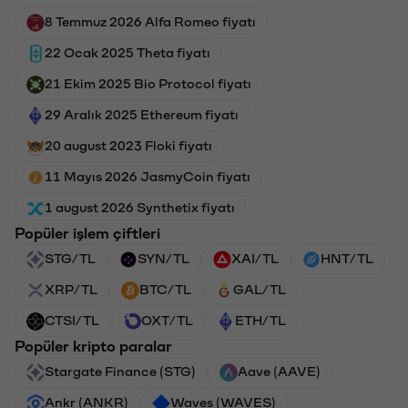
8 Temmuz 2026 Alfa Romeo fiyatı
22 Ocak 2025 Theta fiyatı
21 Ekim 2025 Bio Protocol fiyatı
29 Aralık 2025 Ethereum fiyatı
20 august 2023 Floki fiyatı
11 Mayıs 2026 JasmyCoin fiyatı
1 august 2026 Synthetix fiyatı
Popüler işlem çiftleri
STG/TL
SYN/TL
XAI/TL
HNT/TL
XRP/TL
BTC/TL
GAL/TL
CTSI/TL
OXT/TL
ETH/TL
Popüler kripto paralar
Stargate Finance (STG)
Aave (AAVE)
Ankr (ANKR)
Waves (WAVES)