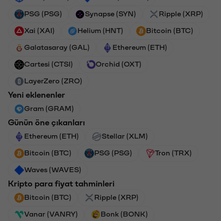
PSG (PSG)
Synapse (SYN)
Ripple (XRP)
Xai (XAI)
Helium (HNT)
Bitcoin (BTC)
Galatasaray (GAL)
Ethereum (ETH)
Cartesi (CTSI)
Orchid (OXT)
LayerZero (ZRO)
Yeni eklenenler
Gram (GRAM)
Günün öne çıkanları
Ethereum (ETH)
Stellar (XLM)
Bitcoin (BTC)
PSG (PSG)
Tron (TRX)
Waves (WAVES)
Kripto para fiyat tahminleri
Bitcoin (BTC)
Ripple (XRP)
Vanar (VANRY)
Bonk (BONK)