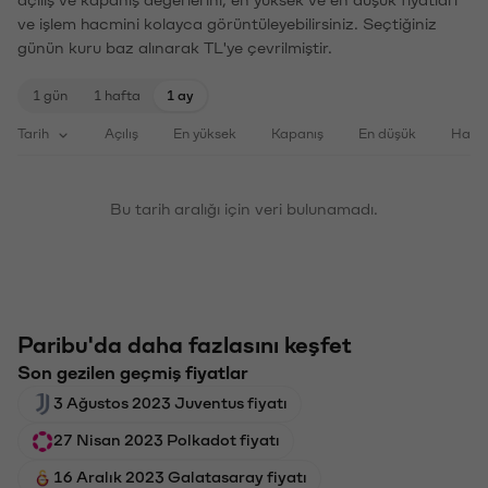
ve işlem hacmini kolayca görüntüleyebilirsiniz. Seçtiğiniz
günün kuru baz alınarak TL'ye çevrilmiştir.
1 gün
1 hafta
1 ay
Tarih
Açılış
En yüksek
Kapanış
En düşük
Haci
Bu tarih aralığı için veri bulunamadı.
Paribu'da daha fazlasını keşfet
Son gezilen geçmiş fiyatlar
3 Ağustos 2023 Juventus fiyatı
27 Nisan 2023 Polkadot fiyatı
16 Aralık 2023 Galatasaray fiyatı