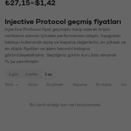
₺27,15
≈
$1,42
Injective Protocol geçmiş fiyatları
Injective Protocol fiyat geçmişini takip ederek kripto
varlıkların zaman içindeki performansını izleyin. Aşağıdaki
tabloyu kullanarak açılış ve kapanış değerlerini, en yüksek ve
en düşük fiyatları ve işlem hacmini kolayca
görüntüleyebilirsiniz. Seçtiğiniz günün kuru baz alınarak
TL'ye çevrilmiştir.
1 gün
1 hafta
1 ay
Tarih
Açılış
En yüksek
Kapanış
En düşük
Haci
Bu tarih aralığı için veri bulunamadı.