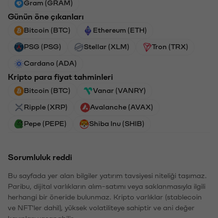
Gram (GRAM)
Günün öne çıkanları
Bitcoin (BTC)
Ethereum (ETH)
PSG (PSG)
Stellar (XLM)
Tron (TRX)
Cardano (ADA)
Kripto para fiyat tahminleri
Bitcoin (BTC)
Vanar (VANRY)
Ripple (XRP)
Avalanche (AVAX)
Pepe (PEPE)
Shiba Inu (SHIB)
Sorumluluk reddi
Bu sayfada yer alan bilgiler yatırım tavsiyesi niteliği taşımaz.
Paribu, dijital varlıkların alım-satımı veya saklanmasıyla ilgili
herhangi bir öneride bulunmaz. Kripto varlıklar (stablecoin
ve NFT'ler dahil), yüksek volatiliteye sahiptir ve ani değer