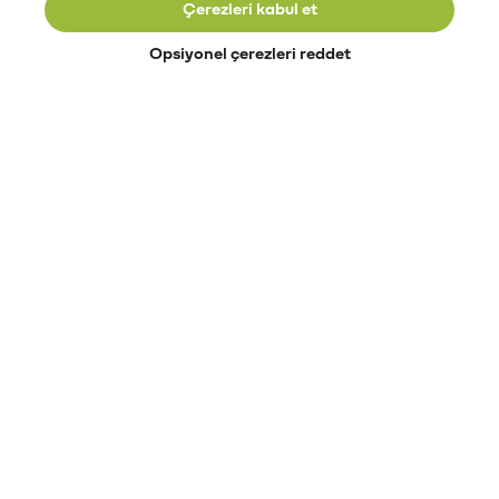
Çerezleri kabul et
Opsiyonel çerezleri reddet
Paribu’yu keşfet
Eğitimler
Etkinlikler
Açık pozisyonlar
Paribu sistem durumu
API dokümantasyonu
Paribu rehberi
Kripto varlık nasıl alınır?
Kripto varlık nedir?
Paribu para yatırma
Paribu para çekme