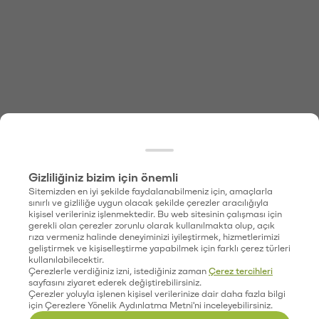
Gizliliğiniz bizim için önemli
Sitemizden en iyi şekilde faydalanabilmeniz için, amaçlarla
sınırlı ve gizliliğe uygun olacak şekilde çerezler aracılığıyla
kişisel verileriniz işlenmektedir. Bu web sitesinin çalışması için
gerekli olan çerezler zorunlu olarak kullanılmakta olup, açık
rıza vermeniz halinde deneyiminizi iyileştirmek, hizmetlerimizi
geliştirmek ve kişiselleştirme yapabilmek için farklı çerez türleri
kullanılabilecektir.
Çerezlerle verdiğiniz izni, istediğiniz zaman
Çerez tercihleri
sayfasını ziyaret ederek değiştirebilirsiniz.
Çerezler yoluyla işlenen kişisel verilerinize dair daha fazla bilgi
için Çerezlere Yönelik Aydınlatma Metni'ni inceleyebilirsiniz.