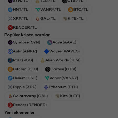
SYN/TL
TLM/TL
CTSI/TL
HNT/TL
VANRY/TL
BTC/TL
XRP/TL
GAL/TL
KITE/TL
RENDER/TL
Popüler kripto paralar
Synapse (SYN)
Aave (AAVE)
Ankr (ANKR)
Waves (WAVES)
PSG (PSG)
Alien Worlds (TLM)
Bitcoin (BTC)
Cartesi (CTSI)
Helium (HNT)
Vanar (VANRY)
Ripple (XRP)
Ethereum (ETH)
Galatasaray (GAL)
Kite (KITE)
Render (RENDER)
Yeni eklenenler