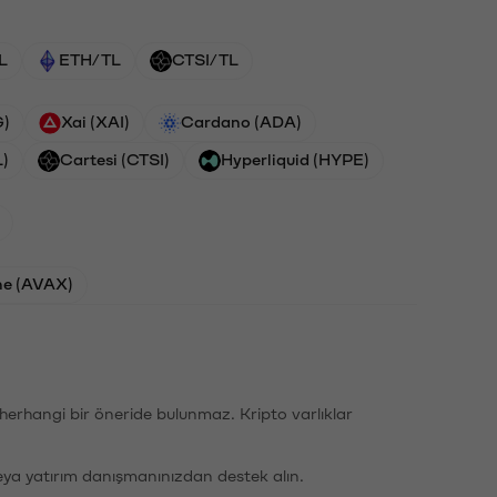
L
ETH/TL
CTSI/TL
G)
Xai (XAI)
Cardano (ADA)
L)
Cartesi (CTSI)
Hyperliquid (HYPE)
he (AVAX)
li herhangi bir öneride bulunmaz. Kripto varlıklar
eya yatırım danışmanınızdan destek alın.