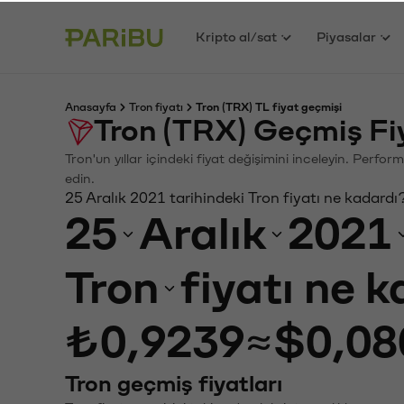
Kripto al/sat
Piyasalar
Anasayfa
Tron fiyatı
Tron (TRX) TL fiyat geçmişi
Tron (TRX) Geçmiş Fi
Tron'un yıllar içindeki fiyat değişimini inceleyin. Perfo
edin.
25 Aralık 2021 tarihindeki Tron fiyatı ne kadardı
25
Aralık
2021
Tron
fiyatı ne 
₺0,9239
≈
$0,08
Tron geçmiş fiyatları