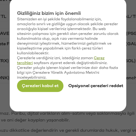
Gizliliğiniz bizim için önemli
/TL
STG/TL
BTC/TL
VANRY/TL
GAL/T
Sitemizden en iyi şekilde faydalanabilmeniz için,
amaçlarla sınırlı ve gizliliğe uygun olacak şekilde çerezler
aracılığıyla kişisel verileriniz işlenmektedir. Bu web
AAVE)
Ripple (XRP)
Waves (WAVES)
PSG (PS
sitesinin çalışması için gerekli olan çerezler zorunlu olarak
kullanılmakta olup, açık rıza vermeniz halinde
ate Finance (STG)
deneyiminizi iyileştirmek, hizmetlerimizi geliştirmek ve
Vanar (VANRY)
Galatasaray (GA
kişiselleştirme yapabilmek için farklı çerez türleri
kullanılabilecektir.
Çerezlerle verdiğiniz izni, istediğiniz zaman
Çerez
TRX)
Bitcoin (BTC)
Ripple (XRP)
Solana (SOL)
tercihleri
sayfasını ziyaret ederek değiştirebilirsiniz.
Çerezler yoluyla işlenen kişisel verilerinize dair daha fazla
bilgi için Çerezlere Yönelik Aydınlatma Metni'ni
ONK)
inceleyebilirsiniz.
Ethereum (ETH)
Synapse (SYN)
Avalanc
Çerezleri kabul et
Opsiyonel çerezleri reddet
şımaz. Paribu, dijital varlıkların alım-satımı veya saklanmasıyla ilgi
r ve ani değer kayıpları yaşanabilir.
nuzu dikkatlice değerlendirin ve gerekli durumlarda hukuk, vergi v