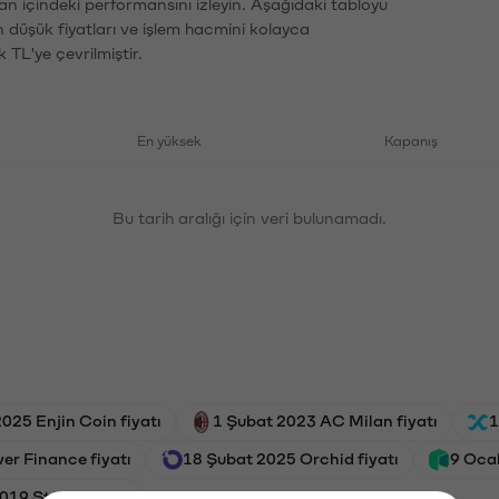
an içindeki performansını izleyin. Aşağıdaki tabloyu
n düşük fiyatları ve işlem hacmini kolayca
 TL'ye çevrilmiştir.
En yüksek
Kapanış
Bu tarih aralığı için veri bulunamadı.
025 Enjin Coin fiyatı
1 Şubat 2023 AC Milan fiyatı
1
er Finance fiyatı
18 Şubat 2025 Orchid fiyatı
9 Ocak
19 Stellar fiyatı