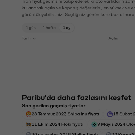
Tron fiyat geçmişini takip ederek kripto varlıkların zam
kullanarak açılış ve kapanış değerlerini, en yüksek ve e
görüntüleyebilirsiniz. Seçtiğiniz günün kuru baz alınarak
1 gün
1 hafta
1 ay
Tarih
Açılış
Paribu'da daha fazlasını keşfet
Son gezilen geçmiş fiyatlar
28 Temmuz 2023 Shiba Inu fiyatı
15 Şubat 2
11 Ekim 2024 Floki fiyatı
9 Mayıs 2024 Clov
30 november 2019 Stellar fiyatı
30 Kasım 20