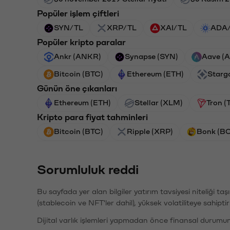
Popüler işlem çiftleri
SYN/TL
XRP/TL
XAI/TL
ADA
Popüler kripto paralar
Ankr (ANKR)
Synapse (SYN)
Aave (
Bitcoin (BTC)
Ethereum (ETH)
Starg
Günün öne çıkanları
Ethereum (ETH)
Stellar (XLM)
Tron (
Kripto para fiyat tahminleri
Bitcoin (BTC)
Ripple (XRP)
Bonk (B
Sorumluluk reddi
Bu sayfada yer alan bilgiler yatırım tavsiyesi niteliği ta
(stablecoin ve NFT'ler dahil), yüksek volatiliteye sahipti
Dijital varlık işlemleri yapmadan önce finansal durumu