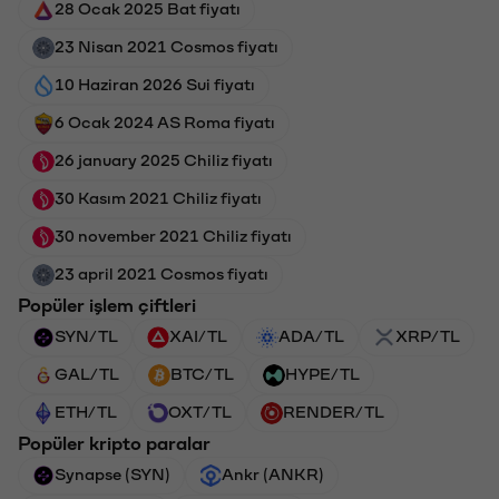
28 Ocak 2025 Bat fiyatı
23 Nisan 2021 Cosmos fiyatı
10 Haziran 2026 Sui fiyatı
6 Ocak 2024 AS Roma fiyatı
26 january 2025 Chiliz fiyatı
30 Kasım 2021 Chiliz fiyatı
30 november 2021 Chiliz fiyatı
23 april 2021 Cosmos fiyatı
Popüler işlem çiftleri
SYN/TL
XAI/TL
ADA/TL
XRP/TL
GAL/TL
BTC/TL
HYPE/TL
ETH/TL
OXT/TL
RENDER/TL
Popüler kripto paralar
Synapse (SYN)
Ankr (ANKR)