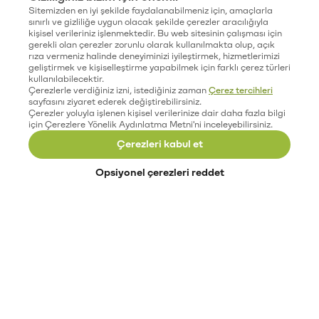
Sitemizden en iyi şekilde faydalanabilmeniz için, amaçlarla
sınırlı ve gizliliğe uygun olacak şekilde çerezler aracılığıyla
kişisel verileriniz işlenmektedir. Bu web sitesinin çalışması için
gerekli olan çerezler zorunlu olarak kullanılmakta olup, açık
rıza vermeniz halinde deneyiminizi iyileştirmek, hizmetlerimizi
geliştirmek ve kişiselleştirme yapabilmek için farklı çerez türleri
kullanılabilecektir.
Çerezlerle verdiğiniz izni, istediğiniz zaman
Çerez tercihleri
sayfasını ziyaret ederek değiştirebilirsiniz.
Çerezler yoluyla işlenen kişisel verilerinize dair daha fazla bilgi
için Çerezlere Yönelik Aydınlatma Metni'ni inceleyebilirsiniz.
Çerezleri kabul et
Opsiyonel çerezleri reddet
Paribu’yu keşfet
Eğitimler
Etkinlikler
Açık pozisyonlar