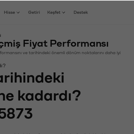
Hisse
Getiri
Keşfet
Destek
i
çmiş Fiyat Performansı
Performansını ve tarihindeki önemli dönüm noktalarını daha iyi
dı?
arihindeki
 ne kadardı?
5873