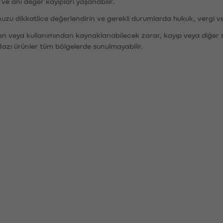
r ve ani değer kayıpları yaşanabilir.
nuzu dikkatlice değerlendirin ve gerekli durumlarda hukuk, vergi v
den veya kullanımından kaynaklanabilecek zarar, kayıp veya diğer 
Bazı ürünler tüm bölgelerde sunulmayabilir.