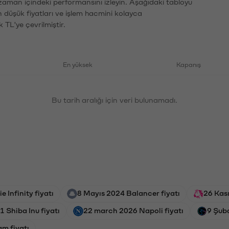
 zaman içindeki performansını izleyin. Aşağıdaki tabloyu
n düşük fiyatları ve işlem hacmini kolayca
 TL'ye çevrilmiştir.
En yüksek
Kapanış
Bu tarih aralığı için veri bulunamadı.
 Infinity fiyatı
8 Mayıs 2024 Balancer fiyatı
26 Kas
 Shiba Inu fiyatı
22 march 2026 Napoli fiyatı
9 Şub
m fiyatı