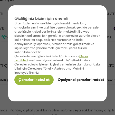
TL
ADA/TL
BTC/TL
VANRY/TL
GAL/T
Gizliliğiniz bizim için önemli
Sitemizden en iyi şekilde faydalanabilmeniz için,
amaçlarla sınırlı ve gizliliğe uygun olacak şekilde çerezler
VE)
Waves (WAVES)
PSG (PSG)
Xai (XAI)
aracılığıyla kişisel verileriniz işlenmektedir. Bu web
sitesinin çalışması için gerekli olan çerezler zorunlu olarak
Vanar (VANRY)
Galatasaray (GAL)
Ethereum (E
kullanılmakta olup, açık rıza vermeniz halinde
deneyiminizi iyileştirmek, hizmetlerimizi geliştirmek ve
kişiselleştirme yapabilmek için farklı çerez türleri
kullanılabilecektir.
Çerezlerle verdiğiniz izni, istediğiniz zaman
Çerez
tercihleri
sayfasını ziyaret ederek değiştirebilirsiniz.
Çerezler yoluyla işlenen kişisel verilerinize dair daha fazla
TRX)
Bitcoin (BTC)
Ripple (XRP)
Litecoin (LTC
bilgi için Çerezlere Yönelik Aydınlatma Metni'ni
inceleyebilirsiniz.
Çerezleri kabul et
Opsiyonel çerezleri reddet
ONK)
Ethereum (ETH)
Synapse (SYN)
Avalanc
şımaz. Paribu, dijital varlıkların alım-satımı veya saklanmasıyla ilgi