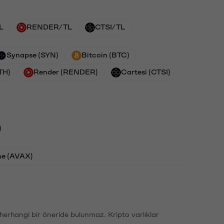
L
RENDER/TL
CTSI/TL
Synapse (SYN)
Bitcoin (BTC)
TH)
Render (RENDER)
Cartesi (CTSI)
)
he (AVAX)
li herhangi bir öneride bulunmaz. Kripto varlıklar