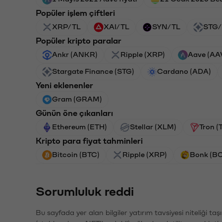
Popüler işlem çiftleri
XRP/TL
XAI/TL
SYN/TL
STG/
Popüler kripto paralar
Ankr (ANKR)
Ripple (XRP)
Aave (AA
Stargate Finance (STG)
Cardano (ADA)
Yeni eklenenler
Gram (GRAM)
Günün öne çıkanları
Ethereum (ETH)
Stellar (XLM)
Tron (
Kripto para fiyat tahminleri
Bitcoin (BTC)
Ripple (XRP)
Bonk (B
Sorumluluk reddi
Bu sayfada yer alan bilgiler yatırım tavsiyesi niteliği ta