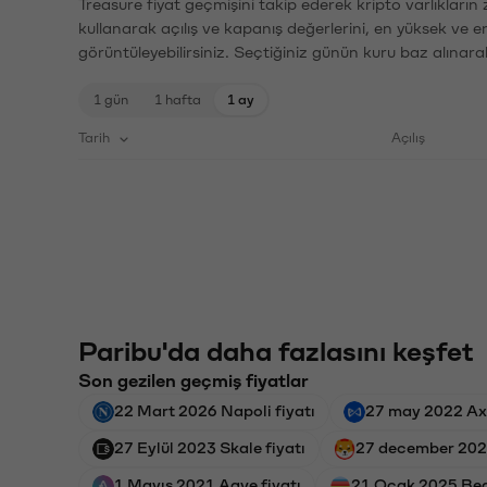
Treasure fiyat geçmişini takip ederek kripto varlıkların
kullanarak açılış ve kapanış değerlerini, en yüksek ve e
görüntüleyebilirsiniz. Seçtiğiniz günün kuru baz alınarak
1 gün
1 hafta
1 ay
Tarih
Açılış
Paribu'da daha fazlasını keşfet
Son gezilen geçmiş fiyatlar
22 Mart 2026 Napoli fiyatı
27 may 2022 Axie
27 Eylül 2023 Skale fiyatı
27 december 2021
1 Mayıs 2021 Aave fiyatı
21 Ocak 2025 Bea