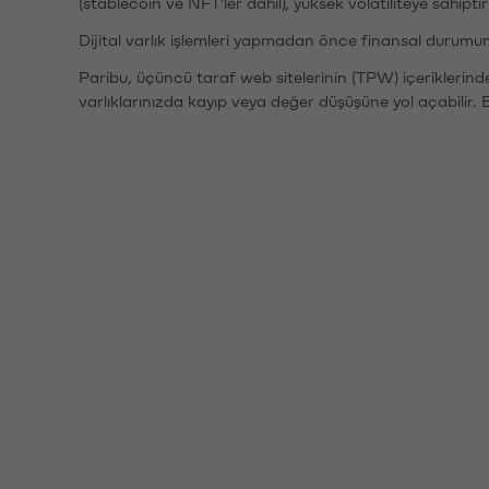
(stablecoin ve NFT'ler dahil), yüksek volatiliteye sahipti
Dijital varlık işlemleri yapmadan önce finansal durumu
Paribu, üçüncü taraf web sitelerinin (TPW) içeriklerin
varlıklarınızda kayıp veya değer düşüşüne yol açabilir. 