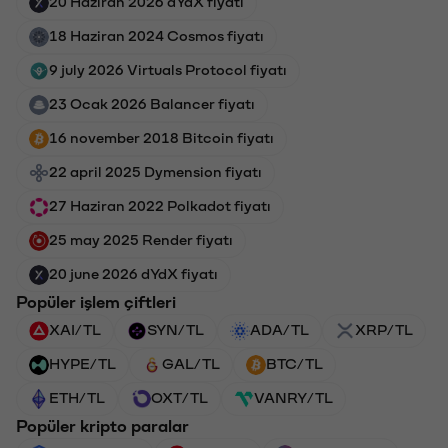
20 Haziran 2026 dYdX fiyatı
18 Haziran 2024 Cosmos fiyatı
9 july 2026 Virtuals Protocol fiyatı
23 Ocak 2026 Balancer fiyatı
16 november 2018 Bitcoin fiyatı
22 april 2025 Dymension fiyatı
27 Haziran 2022 Polkadot fiyatı
25 may 2025 Render fiyatı
20 june 2026 dYdX fiyatı
Popüler işlem çiftleri
XAI/TL
SYN/TL
ADA/TL
XRP/TL
HYPE/TL
GAL/TL
BTC/TL
ETH/TL
OXT/TL
VANRY/TL
Popüler kripto paralar