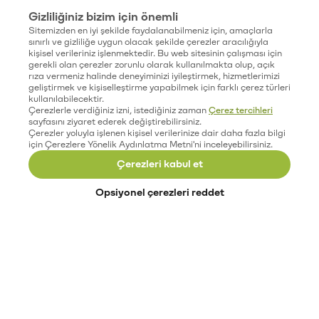
Gizliliğiniz bizim için önemli
Sitemizden en iyi şekilde faydalanabilmeniz için, amaçlarla
sınırlı ve gizliliğe uygun olacak şekilde çerezler aracılığıyla
kişisel verileriniz işlenmektedir. Bu web sitesinin çalışması için
gerekli olan çerezler zorunlu olarak kullanılmakta olup, açık
rıza vermeniz halinde deneyiminizi iyileştirmek, hizmetlerimizi
geliştirmek ve kişiselleştirme yapabilmek için farklı çerez türleri
kullanılabilecektir.
Çerezlerle verdiğiniz izni, istediğiniz zaman
Çerez tercihleri
sayfasını ziyaret ederek değiştirebilirsiniz.
Çerezler yoluyla işlenen kişisel verilerinize dair daha fazla bilgi
için Çerezlere Yönelik Aydınlatma Metni'ni inceleyebilirsiniz.
Çerezleri kabul et
Opsiyonel çerezleri reddet
Paribu’yu keşfet
Eğitimler
Etkinlikler