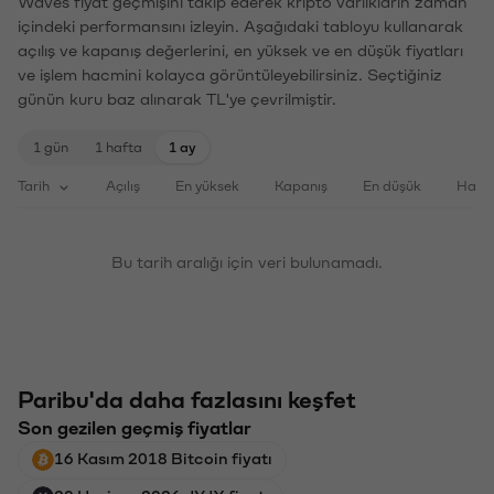
Waves fiyat geçmişini takip ederek kripto varlıkların zaman
içindeki performansını izleyin. Aşağıdaki tabloyu kullanarak
açılış ve kapanış değerlerini, en yüksek ve en düşük fiyatları
ve işlem hacmini kolayca görüntüleyebilirsiniz. Seçtiğiniz
günün kuru baz alınarak TL'ye çevrilmiştir.
1 gün
1 hafta
1 ay
Tarih
Açılış
En yüksek
Kapanış
En düşük
Haci
Bu tarih aralığı için veri bulunamadı.
Paribu'da daha fazlasını keşfet
Son gezilen geçmiş fiyatlar
16 Kasım 2018 Bitcoin fiyatı