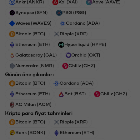
Ankr (ANKR)
Xai (XAI)
Aave (AAVE)
Synapse (SYN)
PSG (PSG)
Waves (WAVES)
Cardano (ADA)
Bitcoin (BTC)
Ripple (XRP)
Ethereum (ETH)
Hyperliquid (HYPE)
Galatasaray (GAL)
Orchid (OXT)
Numeraire (NMR)
Chiliz (CHZ)
Günün öne çıkanları
Bitcoin (BTC)
Cardano (ADA)
Ethereum (ETH)
Bat (BAT)
Chiliz (CHZ)
AC Milan (ACM)
Kripto para fiyat tahminleri
Bitcoin (BTC)
Ripple (XRP)
Bonk (BONK)
Ethereum (ETH)