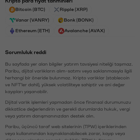
Kripto para fiyat tahminleri
Bitcoin (BTC)
Ripple (XRP)
Vanar (VANRY)
Bonk (BONK)
Ethereum (ETH)
Avalanche (AVAX)
Sorumluluk reddi
Bu sayfada yer alan bilgiler yatırım tavsiyesi niteliği taşımaz.
Paribu, dijital varlıkların alım-satımı veya saklanmasıyla ilgili
herhangi bir öneride bulunmaz. Kripto varlıklar (stablecoin
ve NFT'ler dahil), yüksek volatiliteye sahiptir ve ani değer
kayıpları yaşanabilir.
Dijital varlık işlemleri yapmadan önce finansal durumunuzu
dikkatlice değerlendirin ve gerekli durumlarda hukuk, vergi
veya yatırım danışmanınızdan destek alın.
Paribu, üçüncü taraf web sitelerinin (TPW) içeriklerinden
veya kullanımından kaynaklanabilecek zarar, kayıp veya
diğer sonuçlardan sorumlu değildir. TPW kullanımı,