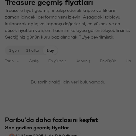
Treasure geçmiş fiyatları
Treasure fiyat geçmişini takip ederek kripto varlıkların
zaman içindeki performansını izleyin. Aşağıdaki tabloyu
kullanarak açılış ve kapanış değerlerini, en yüksek ve en
düşük fiyatları ve işlem hacmini kolayca görüntüleyebilirsiniz.
Seçtiğiniz günün kuru baz alınarak TL'ye çevrilmiştir.
1 gün
1 hafta
1 ay
Tarih
Açılış
En yüksek
Kapanış
En düşük
Haci
Bu tarih aralığı için veri bulunamadı.
Paribu'da daha fazlasını keşfet
Son gezilen geçmiş fiyatlar
11 Mart 2025 Lido DAO fiyatı