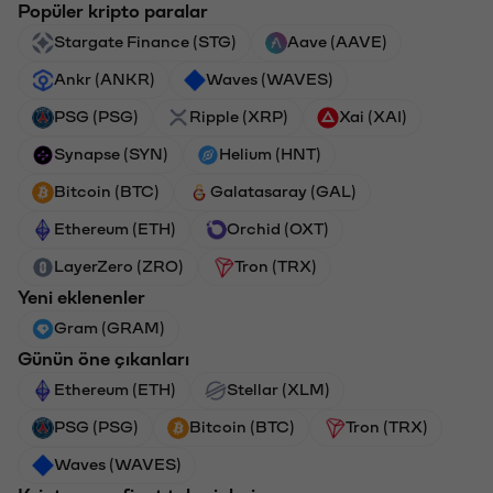
Popüler kripto paralar
Stargate Finance (STG)
Aave (AAVE)
Ankr (ANKR)
Waves (WAVES)
PSG (PSG)
Ripple (XRP)
Xai (XAI)
Synapse (SYN)
Helium (HNT)
Bitcoin (BTC)
Galatasaray (GAL)
Ethereum (ETH)
Orchid (OXT)
LayerZero (ZRO)
Tron (TRX)
Yeni eklenenler
Gram (GRAM)
Günün öne çıkanları
Ethereum (ETH)
Stellar (XLM)
PSG (PSG)
Bitcoin (BTC)
Tron (TRX)
Waves (WAVES)