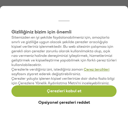
Gizliliğiniz bizim için önemli
Sitemizden en iyi şekilde faydalanabilmeniz için, amaçlarla
sınırlı ve gizliliğe uygun olacak şekilde çerezler aracılığıyla
kişisel verileriniz işlenmektedir. Bu web sitesinin çalışması için
gerekli olan çerezler zorunlu olarak kullanılmakta olup, açık
rıza vermeniz halinde deneyiminizi iyileştirmek, hizmetlerimizi
geliştirmek ve kişiselleştirme yapabilmek için farklı çerez türleri
kullanılabilecektir.
Çerezlerle verdiğiniz izni, istediğiniz zaman
Çerez tercihleri
sayfasını ziyaret ederek değiştirebilirsiniz.
Çerezler yoluyla işlenen kişisel verilerinize dair daha fazla bilgi
için Çerezlere Yönelik Aydınlatma Metni'ni inceleyebilirsiniz.
Çerezleri kabul et
Opsiyonel çerezleri reddet