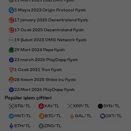
5 Mayıs 2023 Origin Protocol fiyatı
17 january 2025 Decentraland fiyatı
17 Ocak 2025 Decentraland fiyatı
19 Şubat 2023 OMG Network fiyatı
29 Mart 2024 Pepe fiyatı
23 march 2026 PlayDapp fiyatı
1 Ocak 2021 Tron fiyatı
28 Kasım 2025 Shiba Inu fiyatı
23 Mart 2026 PlayDapp fiyatı
Popüler işlem çiftleri
STG/TL
XAI/TL
XRP/TL
SYN/TL
HNT/TL
BTC/TL
GAL/TL
OXT/TL
ETH/TL
ZRO/TL