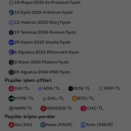
18 Mayıs 2026 0x Protocol fiyatı
19 Eylül 2025 Arbitrum fiyatı
12 Haziran 2023 Storj fiyatı
19 Temmuz 2024 Illuvium fiyatı
29 Kasım 2025 Vaulta fiyatı
6 Ağustos 2022 Bittorrent fiyatı
3 Nisan 2026 Plasma fiyatı
26 Ağustos 2024 PSG fiyatı
Popüler işlem çiftleri
XAI/TL
ADA/TL
SYN/TL
XRP/TL
HYPE/TL
GAL/TL
BTC/TL
NMR/TL
RENDER/TL
CHZ/TL
Popüler kripto paralar
Xai (XAI)
Aave (AAVE)
Ankr (ANKR)