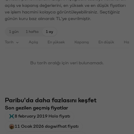
açılış ve kapanış değerlerini, en yüksek ve en düşük fiyatları
ve işlem hacmini kolayca görüntüleyebilirsiniz. Seçtiğiniz
günün kuru baz alınarak TL'ye çevrilmiştir.
1 gün
1 hafta
1 ay
Tarih
Açılış
En yüksek
Kapanış
En düşük
Haci
Bu tarih aralığı için veri bulunamadı.
Paribu'da daha fazlasını keşfet
Son gezilen geçmiş fiyatlar
8 february 2019 Holo fiyatı
11 Ocak 2026 dogwifhat fiyatı