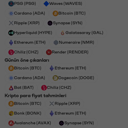
PSG (PSG)
Waves (WAVES)
Cardano (ADA)
Bitcoin (BTC)
Ripple (XRP)
Synapse (SYN)
Hyperliquid (HYPE)
Galatasaray (GAL)
Ethereum (ETH)
Numeraire (NMR)
Chiliz (CHZ)
Render (RENDER)
Günün öne çıkanları
Bitcoin (BTC)
Ethereum (ETH)
Cardano (ADA)
Dogecoin (DOGE)
Bat (BAT)
Chiliz (CHZ)
Kripto para fiyat tahminleri
Bitcoin (BTC)
Ripple (XRP)
Bonk (BONK)
Ethereum (ETH)
Avalanche (AVAX)
Synapse (SYN)