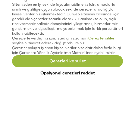
Sitemizden en iyi şekilde faydalanabilmeniz için, amaçlarla
sınırlı ve gizliliğe uygun olacak şekilde çerezler aracılığıyla
kişisel verileriniz işlenmektedir. Bu web sitesinin çalışması için
gerekli olan çerezler zorunlu olarak kullanılmakta olup, açık
rıza vermeniz halinde deneyiminizi iyileştirmek, hizmetlerimizi
geliştirmek ve kişiselleştirme yapabilmek için farklı çerez türleri
kullanılabilecektir.
Çerezlerle verdiğiniz izni, istediğiniz zaman
Çerez tercihleri
sayfasını ziyaret ederek değiştirebilirsiniz.
Çerezler yoluyla işlenen kişisel verilerinize dair daha fazla bilgi
için Çerezlere Yönelik Aydınlatma Metni'ni inceleyebilirsiniz.
Çerezleri kabul et
Opsiyonel çerezleri reddet
Paribu’yu keşfet
Eğitimler
Etkinlikler
Açık pozisyonlar