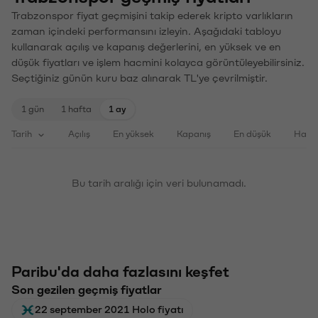
Trabzonspor fiyat geçmişini takip ederek kripto varlıkların
zaman içindeki performansını izleyin. Aşağıdaki tabloyu
kullanarak açılış ve kapanış değerlerini, en yüksek ve en
düşük fiyatları ve işlem hacmini kolayca görüntüleyebilirsiniz.
Seçtiğiniz günün kuru baz alınarak TL'ye çevrilmiştir.
1 gün
1 hafta
1 ay
Tarih
Açılış
En yüksek
Kapanış
En düşük
Haci
Bu tarih aralığı için veri bulunamadı.
Paribu'da daha fazlasını keşfet
Son gezilen geçmiş fiyatlar
22 september 2021 Holo fiyatı