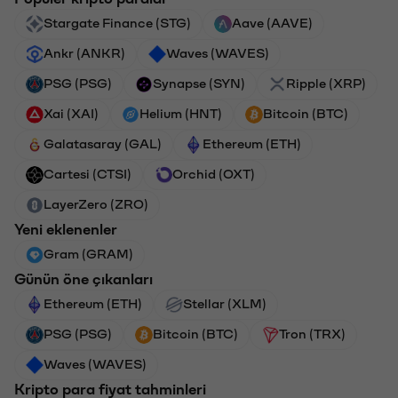
Stargate Finance (STG)
Aave (AAVE)
Ankr (ANKR)
Waves (WAVES)
PSG (PSG)
Synapse (SYN)
Ripple (XRP)
Xai (XAI)
Helium (HNT)
Bitcoin (BTC)
Galatasaray (GAL)
Ethereum (ETH)
Cartesi (CTSI)
Orchid (OXT)
LayerZero (ZRO)
Yeni eklenenler
Gram (GRAM)
Günün öne çıkanları
Ethereum (ETH)
Stellar (XLM)
PSG (PSG)
Bitcoin (BTC)
Tron (TRX)
Waves (WAVES)
Kripto para fiyat tahminleri