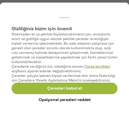
Gizliliğiniz bizim için önemli
Sitemizden en iyi şekilde faydalanabilmeniz için, amaçlarla
sınırlı ve gizliliğe uygun olacak şekilde çerezler aracılığıyla
kişisel verileriniz işlenmektedir. Bu web sitesinin çalışması için
gerekli olan çerezler zorunlu olarak kullanılmakta olup, açık
rıza vermeniz halinde deneyiminizi iyileştirmek, hizmetlerimizi
geliştirmek ve kişiselleştirme yapabilmek için farklı çerez türleri
kullanılabilecektir.
Çerezlerle verdiğiniz izni, istediğiniz zaman
Çerez tercihleri
sayfasını ziyaret ederek değiştirebilirsiniz.
Çerezler yoluyla işlenen kişisel verilerinize dair daha fazla bilgi
için Çerezlere Yönelik Aydınlatma Metni'ni inceleyebilirsiniz.
Çerezleri kabul et
Opsiyonel çerezleri reddet