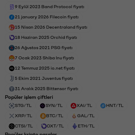
9 Eylül 2023 Band Protocol fiyatı
21 january 2026 Filecoin fiyatı
15 Nisan 2026 Decentraland fiyatı
18 Haziran 2025 Orchid fiyatı
26 Ağustos 2021 PSG fiyatı
7 Ocak 2023 Shiba Inu fiyatı
12 Temmuz 2025 io.net fiyatı
5 Ekim 2021 Juventus fiyatı
31 Aralık 2025 Bittensor fiyatı
Popüler işlem çiftleri
STG/TL
SYN/TL
XAI/TL
HNT/TL
XRP/TL
BTC/TL
GAL/TL
CTSI/TL
OXT/TL
ETH/TL
Popüler kripto paralar