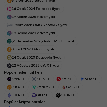
8 Nisan 2026 Bitcoin fiyatı
16 Ocak 2024 Polkadot fiyatı
19 Kasım 2025 Aave fiyatı
1 Mart 2025 OMG Network fiyatı
19 Kasım 2021 Aave fiyatı
31 december 2023 Aston Martin fiyatı
8 april 2026 Bitcoin fiyatı
24 Ocak 2020 Dogecoin fiyatı
22 Ağustos 2023 dYdX fiyatı
Popüler işlem çiftleri
SYN/TL
XRP/TL
XAI/TL
ADA/TL
BTC/TL
VANRY/TL
GAL/TL
ETH/TL
OXT/TL
CTSI/TL
Popüler kripto paralar