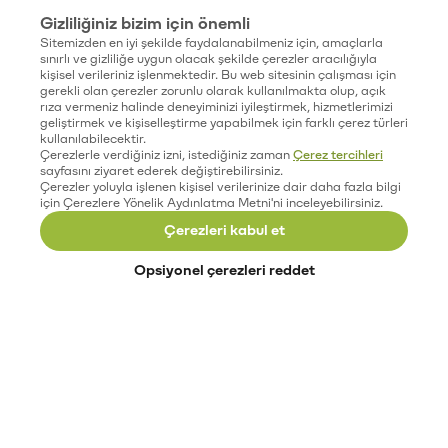
Gizliliğiniz bizim için önemli
Sitemizden en iyi şekilde faydalanabilmeniz için, amaçlarla
sınırlı ve gizliliğe uygun olacak şekilde çerezler aracılığıyla
kişisel verileriniz işlenmektedir. Bu web sitesinin çalışması için
gerekli olan çerezler zorunlu olarak kullanılmakta olup, açık
rıza vermeniz halinde deneyiminizi iyileştirmek, hizmetlerimizi
geliştirmek ve kişiselleştirme yapabilmek için farklı çerez türleri
kullanılabilecektir.
Çerezlerle verdiğiniz izni, istediğiniz zaman
Çerez tercihleri
sayfasını ziyaret ederek değiştirebilirsiniz.
Çerezler yoluyla işlenen kişisel verilerinize dair daha fazla bilgi
için Çerezlere Yönelik Aydınlatma Metni'ni inceleyebilirsiniz.
Çerezleri kabul et
Opsiyonel çerezleri reddet
Paribu’yu keşfet
Eğitimler
Etkinlikler