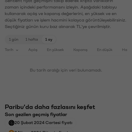
Sentient fiyat geçmişini takip ederek kripto varlıkların
zaman içindeki performansını izleyin. Aşağıdaki tabloyu
kullanarak açılış ve kapanış değerlerini, en yüksek ve en
düşük fiyatları ve işlem hacmini kolayca görüntüleyebilirsiniz.
Seçtiğiniz günün kuru baz alınarak TL'ye çevrilmiştir.
1 gün
1 hafta
1 ay
Tarih
Açılış
En yüksek
Kapanış
En düşük
Haci
Bu tarih aralığı için veri bulunamadı.
Paribu'da daha fazlasını keşfet
Son gezilen geçmiş fiyatlar
20 Şubat 2024 Cartesi fiyatı