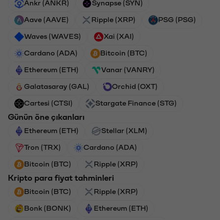
Ankr (ANKR)
Synapse (SYN)
Aave (AAVE)
Ripple (XRP)
PSG (PSG)
Waves (WAVES)
Xai (XAI)
Cardano (ADA)
Bitcoin (BTC)
Ethereum (ETH)
Vanar (VANRY)
Galatasaray (GAL)
Orchid (OXT)
Cartesi (CTSI)
Stargate Finance (STG)
Günün öne çıkanları
Ethereum (ETH)
Stellar (XLM)
Tron (TRX)
Cardano (ADA)
Bitcoin (BTC)
Ripple (XRP)
Kripto para fiyat tahminleri
Bitcoin (BTC)
Ripple (XRP)
Bonk (BONK)
Ethereum (ETH)