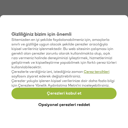
Gizliliğiniz bizim için önemli
Sitemizden en iyi şekilde faydalanabilmeniz için, amaçlarla
sınırlı ve gizliliğe uygun olacak şekilde çerezler aracılığıyla
kişisel verileriniz işlenmektedir. Bu web sitesinin çalışması için
gerekli olan çerezler zorunlu olarak kullanılmakta olup, açık
rıza vermeniz halinde deneyiminizi iyileştirmek, hizmetlerimizi
geliştirmek ve kişiselleştirme yapabilmek için farklı çerez türleri
kullanılabilecektir.
Çerezlerle verdiğiniz izni, istediğiniz zaman
Çerez tercihleri
sayfasını ziyaret ederek değiştirebilirsiniz.
Çerezler yoluyla işlenen kişisel verilerinize dair daha fazla bilgi
için Çerezlere Yönelik Aydınlatma Metni'ni inceleyebilirsiniz.
Çerezleri kabul et
Opsiyonel çerezleri reddet