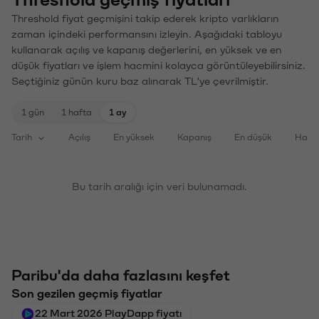
Threshold geçmiş fiyatları
Threshold fiyat geçmişini takip ederek kripto varlıkların
zaman içindeki performansını izleyin. Aşağıdaki tabloyu
kullanarak açılış ve kapanış değerlerini, en yüksek ve en
düşük fiyatları ve işlem hacmini kolayca görüntüleyebilirsiniz.
Seçtiğiniz günün kuru baz alınarak TL'ye çevrilmiştir.
1 gün
1 hafta
1 ay
Tarih
Açılış
En yüksek
Kapanış
En düşük
Haci
Bu tarih aralığı için veri bulunamadı.
Paribu'da daha fazlasını keşfet
Son gezilen geçmiş fiyatlar
22 Mart 2026 PlayDapp fiyatı