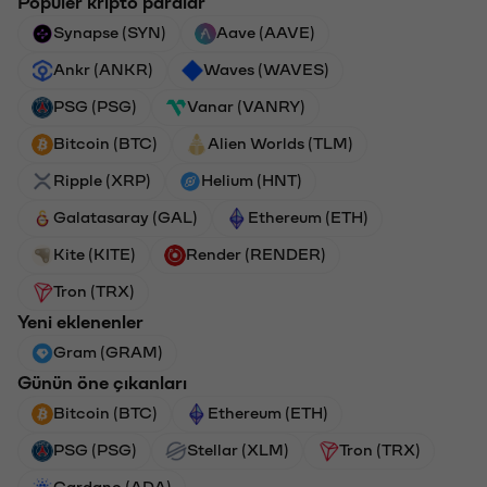
Popüler kripto paralar
Synapse (SYN)
Aave (AAVE)
Ankr (ANKR)
Waves (WAVES)
PSG (PSG)
Vanar (VANRY)
Bitcoin (BTC)
Alien Worlds (TLM)
Ripple (XRP)
Helium (HNT)
Galatasaray (GAL)
Ethereum (ETH)
Kite (KITE)
Render (RENDER)
Tron (TRX)
Yeni eklenenler
Gram (GRAM)
Günün öne çıkanları
Bitcoin (BTC)
Ethereum (ETH)
PSG (PSG)
Stellar (XLM)
Tron (TRX)