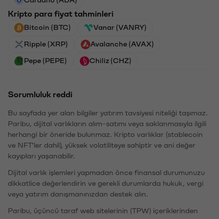
Cardano (ADA)
Kripto para fiyat tahminleri
Bitcoin (BTC)
Vanar (VANRY)
Ripple (XRP)
Avalanche (AVAX)
Pepe (PEPE)
Chiliz (CHZ)
Sorumluluk reddi
Bu sayfada yer alan bilgiler yatırım tavsiyesi niteliği taşımaz.
Paribu, dijital varlıkların alım-satımı veya saklanmasıyla ilgili
herhangi bir öneride bulunmaz. Kripto varlıklar (stablecoin
ve NFT'ler dahil), yüksek volatiliteye sahiptir ve ani değer
kayıpları yaşanabilir.
Dijital varlık işlemleri yapmadan önce finansal durumunuzu
dikkatlice değerlendirin ve gerekli durumlarda hukuk, vergi
veya yatırım danışmanınızdan destek alın.
Paribu, üçüncü taraf web sitelerinin (TPW) içeriklerinden