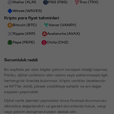
Stellar (XLM)
PSG (PSG)
Tron (TRX)
Waves (WAVES)
Kripto para fiyat tahminleri
Bitcoin (BTC)
Vanar (VANRY)
Ripple (XRP)
Avalanche (AVAX)
Pepe (PEPE)
Chiliz (CHZ)
Sorumluluk reddi
Bu sayfada yer alan bilgiler yatırım tavsiyesi niteliği taşımaz.
Paribu, dijital varlıkların alım-satımı veya saklanmasıyla ilgili
herhangi bir öneride bulunmaz. Kripto varlıklar (stablecoin
ve NFT'ler dahil), yüksek volatiliteye sahiptir ve ani değer
kayıpları yaşanabilir.
Dijital varlık işlemleri yapmadan önce finansal durumunuzu
dikkatlice değerlendirin ve gerekli durumlarda hukuk, vergi
veya yatırım danışmanınızdan destek alın.