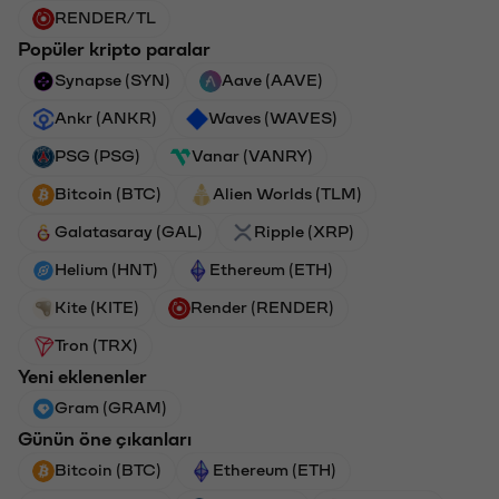
RENDER/TL
Popüler kripto paralar
Synapse (SYN)
Aave (AAVE)
Ankr (ANKR)
Waves (WAVES)
PSG (PSG)
Vanar (VANRY)
Bitcoin (BTC)
Alien Worlds (TLM)
Galatasaray (GAL)
Ripple (XRP)
Helium (HNT)
Ethereum (ETH)
Kite (KITE)
Render (RENDER)
Tron (TRX)
Yeni eklenenler
Gram (GRAM)
Günün öne çıkanları
Bitcoin (BTC)
Ethereum (ETH)