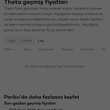
Theta geçmiş fiyatları
Theta fiyat geçmişini takip ederek kripto varlıkların zaman
içindeki performansını izleyin. Aşağıdaki tabloyu kullanarak
açılış ve kapanış değerlerini, en yüksek ve en düşük fiyatları
ve işlem hacmini kolayca görüntüleyebilirsiniz. Seçtiğiniz
günün kuru baz alınarak TL'ye çevrilmiştir.
1 gün
1 hafta
1 ay
Tarih
Açılış
En yüksek
Kapanış
En düşük
Haci
Bu tarih aralığı için veri bulunamadı.
Paribu'da daha fazlasını keşfet
Son gezilen geçmiş fiyatlar