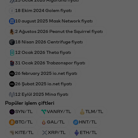
23 Ocak 2026 Algorand fiyatı
18 Ekim 2024 Golem fiyatı
10 august 2025 Mask Network fiyatı
2 Ağustos 2026 Peanut the Squirrel fiyatı
18 Nisan 2026 Centrifuge fiyatı
12 Ocak 2026 Theta fiyatı
31 Ocak 2026 Trabzonspor fiyatı
26 february 2025 io.net fiyatı
26 Şubat 2025 io.net fiyatı
12 Eylül 2025 Mina fiyatı
Popüler işlem çiftleri
SYN/TL
VANRY/TL
TLM/TL
BTC/TL
GAL/TL
HNT/TL
KITE/TL
XRP/TL
ETH/TL