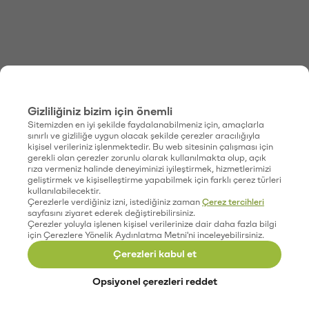
Gizliliğiniz bizim için önemli
Sitemizden en iyi şekilde faydalanabilmeniz için, amaçlarla
sınırlı ve gizliliğe uygun olacak şekilde çerezler aracılığıyla
kişisel verileriniz işlenmektedir. Bu web sitesinin çalışması için
gerekli olan çerezler zorunlu olarak kullanılmakta olup, açık
rıza vermeniz halinde deneyiminizi iyileştirmek, hizmetlerimizi
geliştirmek ve kişiselleştirme yapabilmek için farklı çerez türleri
kullanılabilecektir.
Çerezlerle verdiğiniz izni, istediğiniz zaman
Çerez tercihleri
sayfasını ziyaret ederek değiştirebilirsiniz.
Çerezler yoluyla işlenen kişisel verilerinize dair daha fazla bilgi
için Çerezlere Yönelik Aydınlatma Metni'ni inceleyebilirsiniz.
Çerezleri kabul et
Opsiyonel çerezleri reddet